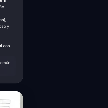
ana
ión
as),
oso y
al
con
común.