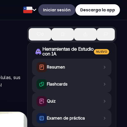
Iniciar sesión
Descarga la app
0
Herramientas de Estudio
NUEVO
con IA
Resumen
lulas, sus
Flashcards
!
Quiz
Examen de práctica