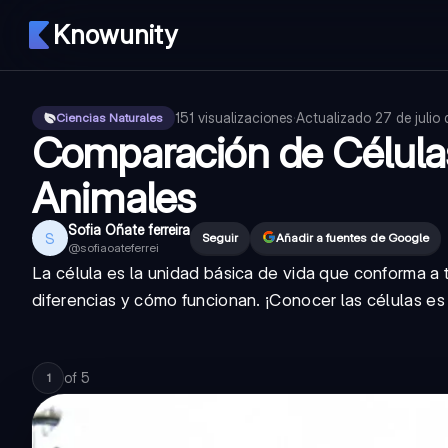
Knowunity
151
visualizaciones
·
Actualizado
27 de julio
Ciencias Naturales
Comparación de Célula
Animales
Sofia Oñate ferreira
S
Seguir
Añadir a fuentes de Google
@
sofiaoateferrei
La célula es la unidad básica de vida que conforma a
diferencias y cómo funcionan. ¡Conocer las células es
of
5
1