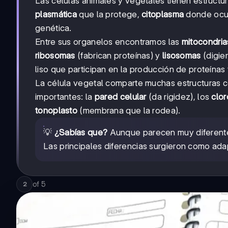
Las células animales y vegetales tienen estructu
plasmática
que la protege,
citoplasma
donde ocur
genética.
Entre sus organelos encontramos las
mitocondria
ribosomas
(fabrican proteínas) y
lisosomas
(digie
liso que participan en la producción de proteínas 
La célula vegetal comparte muchas estructuras co
importantes: la
pared celular
(da rigidez), los
clor
tonoplasto
(membrana que la rodea).
💡
¿Sabías que?
Aunque parecen muy diferentes
Las principales diferencias surgieron como adap
of
5
2