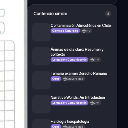
Contenido similar
6
Contaminación Atmosférica en Chile
Ciencias Naturales
7°B
Ánimas de día claro: Resumen y
contexto
Lenguaje y Comunicación
1°M
Temario examen Derecho Romano
Otros
Universidad
Narrative Worlds: An Introduction
Lenguaje y Comunicación
2°M
Fisiologia fisiopatologia
Otros
Universidad