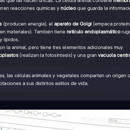
ras que las hacen únicas. La célula animal contiene
membr
ren reacciones químicas y
núcleo
que guarda la informac
s
(producen energía), el
aparato de Golgi
(empaca proteín
ren materiales). También tiene
retículo endoplasmático
rug
y lípidos.
n la animal, pero tiene tres elementos adicionales muy
oplastos
(realizan la fotosíntesis) y una gran
vacuola centr
, las células animales y vegetales comparten un origen 
taciones a sus distintos estilos de vida.