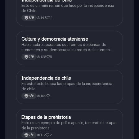
Esto es un mini remun que hice por la independencia
de Chile
143
4
8°B
Cultura y democracia ateniense
Historia, Geografía y Ciencias Sociales
Habla sobre socrastes sus formas de pensar de
atenenses y su democracia su orden de sistemas
políticos su arquitectura y etc
128
5
7°B
Independencia de chile
Historia, Geografía y Ciencias Sociales
Es este texto busca las etapas de la independencia
de chile
102
1
8°B
Etapas de la prehistoria
Historia, Geografía y Ciencias Sociales
Esto es un ejemplo de pdf o apunte, teniendo la etapas
de la prehistoria.
112
2
7°B