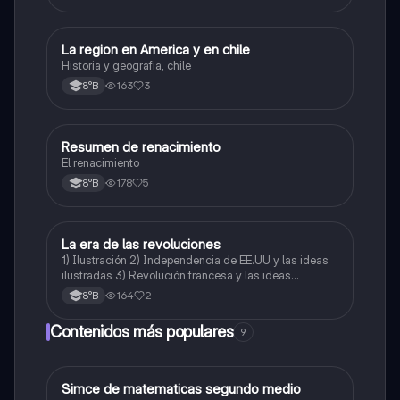
La region en America y en chile
Historia, Geografía y Ciencias Sociales
Historia y geografia, chile
163
3
8°B
Resumen de renacimiento
Historia, Geografía y Ciencias Sociales
El renacimiento
178
5
8°B
La era de las revoluciones
Historia, Geografía y Ciencias Sociales
1) Ilustración 2) Independencia de EE.UU y las ideas
ilustradas 3) Revolución francesa y las ideas
ilustradas (solo la parte de cómo las ideas afectan en
164
2
8°B
ls revolución francesa, no la explicación completa de
esta)
Contenidos más populares
9
Simce de matematicas segundo medio
Matemáticas