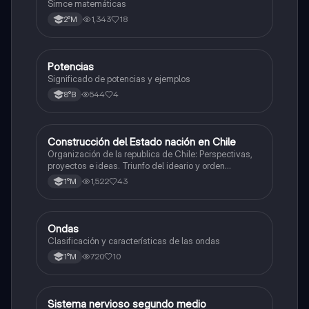
Simce matemáticas
1,343
18
2°M
Potencias
Matemáticas
Significado de potencias y ejemplos
544
4
8°B
Construcción del Estado nación en Chile
Historia
Organización de la republica de Chile: Perspectivas,
proyectos e ideas. Triunfo del ideario y orden
conservador. Constitución de 1833. "Era Portaliana"
1,522
43
1°M
Ondas
Física
Clasificación y características de las ondas
720
10
1°M
Sistema nervioso segundo medio
Biología