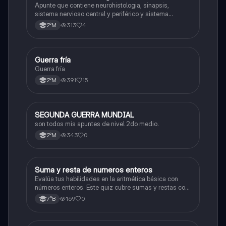
Apunte que contiene neurohistologia, sinapsis,
sistema nervioso central y periférico y sistema
endocrino
313
4
2°M
Guerra fría
Historia
Guerra fría
391
15
2°M
SEGUNDA GUERRA MUNDIAL
Historia
son todos mis apuntes de nivel 2do medio.
343
0
2°M
S
Suma y resta de numeros enteros
Matemáticas
Evalúa tus habilidades en la aritmética básica con
números enteros. Este quiz cubre sumas y restas con
números positivos y negativos.
169
0
7°B