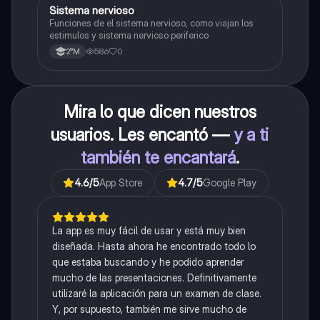
S
Sistema nervioso
Biología
Funciones de el sistema nervioso, como viajan los
estimulos y sistema nervioso periferico
586
0
2°M
Mira lo que dicen nuestros
usuarios. Les encantó —
y a ti
también te encantará
.
4.6
/5
App Store
4.7
/5
Google Play
La app es muy fácil de usar y está muy bien
diseñada. Hasta ahora he encontrado todo lo
que estaba buscando y he podido aprender
mucho de las presentaciones. Definitivamente
utilizaré la aplicación para un examen de clase.
Y, por supuesto, también me sirve mucho de