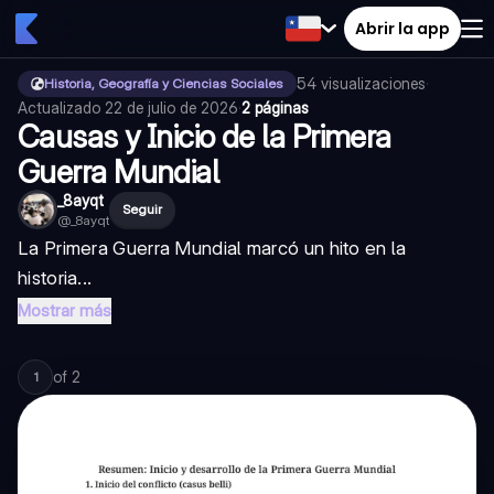
Abrir la app
54
visualizaciones
·
Historia, Geografía y Ciencias Sociales
Actualizado
22 de julio de 2026
·
2 páginas
Causas y Inicio de la Primera
Guerra Mundial
_8ayqt
Seguir
@
_8ayqt
La Primera Guerra Mundial marcó un hito en la
historia...
Mostrar más
of
2
1