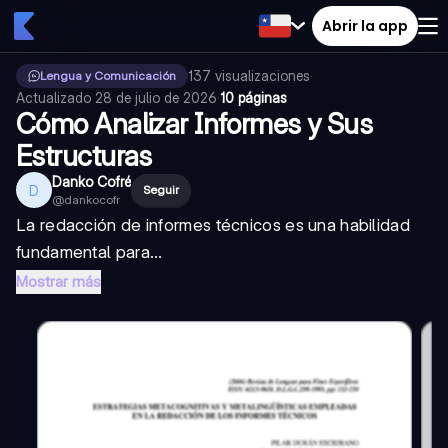
Abrir la app
137
visualizaciones
·
Lengua y Comunicación
Actualizado
28 de julio de 2026
·
10 páginas
Cómo Analizar Informes y Sus
Estructuras
Danko Cofré
D
Seguir
@
dankocofr
La redacción de informes técnicos es una habilidad
fundamental para...
Mostrar más