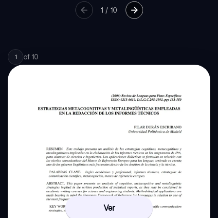
1
/
10
of
10
1
Ver