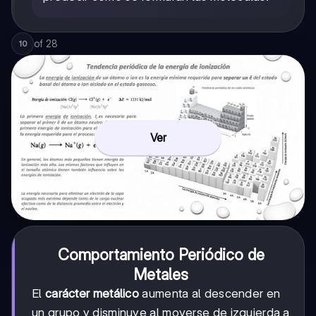
of
28
10
Ver
Comportamiento Periódico de
Metales
El
carácter metálico
aumenta al descender en
un grupo y disminuye al moverse de izquierda a