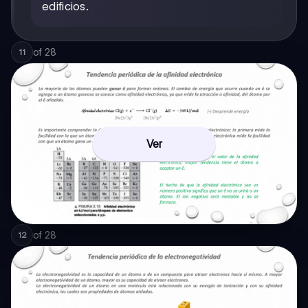
edificios.
of
28
11
Ver
of
28
12