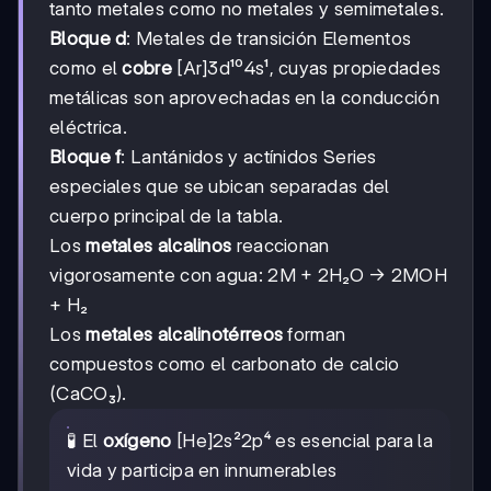
tanto metales como no metales y semimetales.
Bloque d
: Metales de transición Elementos
como el
cobre
[Ar]3d¹⁰4s¹, cuyas propiedades
metálicas son aprovechadas en la conducción
eléctrica.
Bloque f
: Lantánidos y actínidos Series
especiales que se ubican separadas del
cuerpo principal de la tabla.
Los
metales alcalinos
reaccionan
vigorosamente con agua: 2M + 2H₂O → 2MOH
+ H₂
Los
metales alcalinotérreos
forman
compuestos como el carbonato de calcio
(CaCO₃).
🧪 El
oxígeno
[He]2s²2p⁴ es esencial para la
vida y participa en innumerables