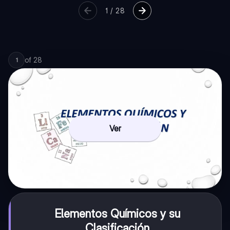
1
/
28
of
28
1
Ver
Elementos Químicos y su
Clasificación