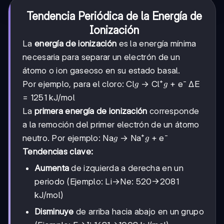
Tendencia Periódica de la Energía de
Ionización
La
energía de ionización
es la energía mínima
necesaria para separar un electrón de un
átomo o ion gaseoso en su estado basal.
g
g
Por ejemplo, para el cloro: Cl
→ Cl⁺
+ e⁻ ΔE
g
g
= 1251 kJ/mol
La
primera energía de ionización
corresponde
a la remoción del primer electrón de un átomo
g
g
neutro. Por ejemplo: Na
→ Na⁺
+ e⁻
g
g
Tendencias clave:
Aumenta
de izquierda a derecha en un
periodo (Ejemplo: Li→Ne: 520→2081
kJ/mol)
Disminuye
de arriba hacia abajo en un grupo