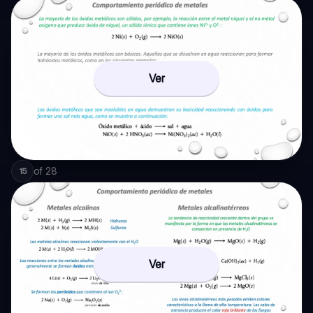
Ver
of
28
15
Ver