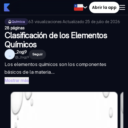
Abrir la app
63
visualizaciones
·
Actualizado
25 de julio de 2026
·
Química
28 páginas
Clasificación de los Elementos
Químicos
_2ogj9
_
Seguir
@
_2ogj9
Los elementos químicos son los componentes
básicos de la materia...
Mostrar más