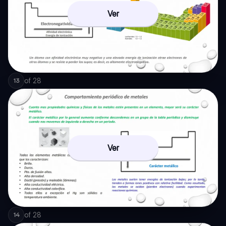
Ver
of
28
13
Ver
of
28
14