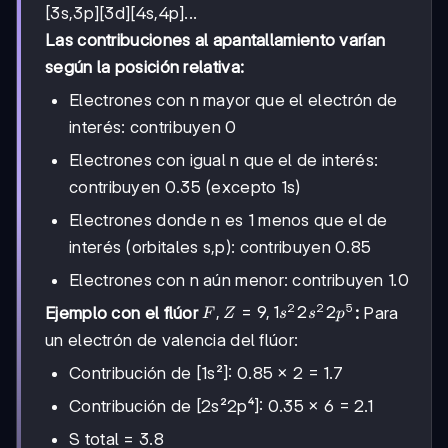
[3s,3p][3d][4s,4p]...
Las contribuciones al apantallamiento varían
según la posición relativa:
Electrones con n mayor que el electrón de
interés: contribuyen 0
Electrones con igual n que el de interés:
contribuyen 0.35 (excepto 1s)
Electrones donde n es 1 menos que el de
interés (orbitales s,p): contribuyen 0.85
Electrones con n aún menor: contribuyen 1.0
2
2
5
F, Z=9,
,
=
9
,
1
2
2
Ejemplo con el flúor
:
Para
F
Z
s
s
p
1s²2s²2p⁵
un electrón de valencia del flúor:
Contribución de [1s²]: 0.85 × 2 = 1.7
Contribución de [2s²2p⁴]: 0.35 × 6 = 2.1
S total = 3.8