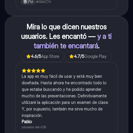
586
0
2°M
Mira lo que dicen nuestros
usuarios. Les encantó —
y a ti
también te encantará
.
4.6
/5
App Store
4.7
/5
Google Play
La app es muy fácil de usar y está muy bien
diseñada. Hasta ahora he encontrado todo lo
que estaba buscando y he podido aprender
mucho de las presentaciones. Definitivamente
utilizaré la aplicación para un examen de clase.
Y, por supuesto, también me sirve mucho de
inspiración.
Pablo
usuario de iOS