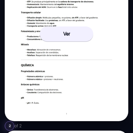
Ver
of
2
2