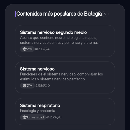
dinero utilizando la aplicación, que te permitirá acceder
a determinadas funciones.
Contenidos más populares de Biología
9
Sistema nervioso segundo medio
Biología
Apunte que contiene neurohistologia, sinapsis,
sistema nervioso central y periférico y sistema
endocrino
313
4
2°M
S
Sistema nervioso
Biología
Funciones de el sistema nervioso, como viajan los
estimulos y sistema nervioso periferico
586
0
2°M
Sistema respiratorio
Biología
Fisiología y anatomía
230
8
Universidad