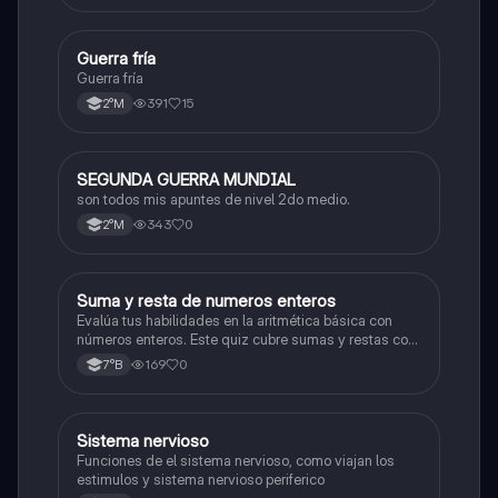
Guerra fría
Historia
Guerra fría
391
15
2°M
SEGUNDA GUERRA MUNDIAL
Historia
son todos mis apuntes de nivel 2do medio.
343
0
2°M
S
Suma y resta de numeros enteros
Matemáticas
Evalúa tus habilidades en la aritmética básica con
números enteros. Este quiz cubre sumas y restas con
números positivos y negativos.
169
0
7°B
S
Sistema nervioso
Biología
Funciones de el sistema nervioso, como viajan los
estimulos y sistema nervioso periferico