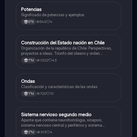
Potencias
Matemáticas
Significado de potencias y ejemplos
546
4
8°B
Construcción del Estado nación en Chile
Historia
Organización de la republica de Chile: Perspectivas,
proyectos e ideas. Triunfo del ideario y orden
conservador. Constitución de 1833. "Era Portaliana"
1,522
43
1°M
Ondas
Física
Clasificación y características de las ondas
720
10
1°M
Sistema nervioso segundo medio
Biología
Apunte que contiene neurohistologia, sinapsis,
sistema nervioso central y periférico y sistema
endocrino
313
4
2°M