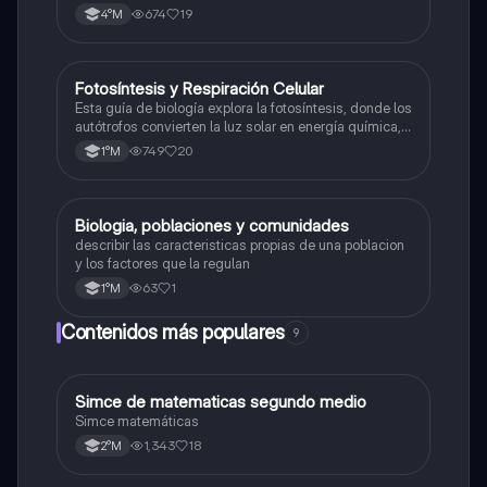
674
19
4°M
Fotosíntesis y Respiración Celular
Biología
Esta guía de biología explora la fotosíntesis, donde los
autótrofos convierten la luz solar en energía química, y
la respiración celular, un proceso vital para el flujo de
749
20
1°M
energía en los ecosistemas.
Biologia, poblaciones y comunidades
Biología
describir las caracteristicas propias de una poblacion
y los factores que la regulan
63
1
1°M
Contenidos más populares
9
Simce de matematicas segundo medio
Matemáticas
Simce matemáticas
1,343
18
2°M