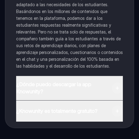
adaptado a las necesidades de los estudiantes.
Basándonos en los millones de contenidos que
tenemos en la plataforma, podemos dar a los
estudiantes respuestas realmente significativas y
relevantes. Pero no se trata solo de respuestas, el
compañero también guía a los estudiantes a través de
sus retos de aprendizaje diarios, con planes de
aprendizaje personalizados, cuestionarios o contenidos
en el chat y una personalización del 100% basada en
las habilidades y el desarrollo de los estudiantes.
¿Dónde puedo descargar la app
Knowunity?
Puedes descargar la app en Google Play Store y Apple
App Store.
¿Knowunity es totalmente gratuito?
¡Sí lo es! Tienes acceso totalmente gratuito a todo el
contenido de la app, puedes chatear con otros
alumnos y recibir ayuda inmeditamente. Puedes ganar