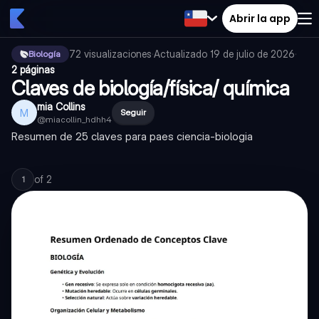
Abrir la app
72
visualizaciones
·
Actualizado
19 de julio de 2026
·
Biología
2 páginas
Claves de biología/física/ química
mia Collins
M
Seguir
@
miacollin_hdhh4
Resumen de 25 claves para paes ciencia-biologia
of
2
1