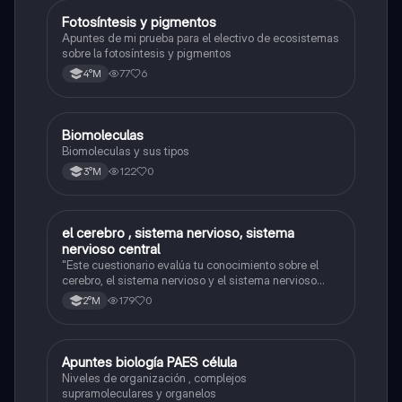
Fotosíntesis y pigmentos
Biología
Apuntes de mi prueba para el electivo de ecosistemas
sobre la fotosíntesis y pigmentos
77
6
4°M
Biomoleculas
Biología
Biomoleculas y sus tipos
122
0
3°M
el cerebro , sistema nervioso, sistema
Biología
nervioso central
"Este cuestionario evalúa tu conocimiento sobre el
cerebro, el sistema nervioso y el sistema nervioso
central."
179
0
2°M
Apuntes biología PAES célula
Biología
Niveles de organización , complejos
supramoleculares y organelos