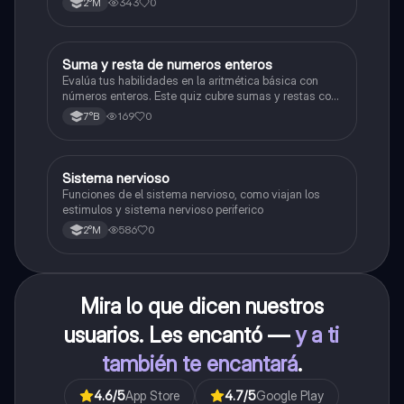
343
0
2°M
S
Suma y resta de numeros enteros
Matemáticas
Evalúa tus habilidades en la aritmética básica con
números enteros. Este quiz cubre sumas y restas con
números positivos y negativos.
169
0
7°B
S
Sistema nervioso
Biología
Funciones de el sistema nervioso, como viajan los
estimulos y sistema nervioso periferico
586
0
2°M
Mira lo que dicen nuestros
usuarios. Les encantó —
y a ti
también te encantará
.
4.6
/5
App Store
4.7
/5
Google Play