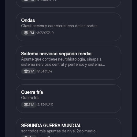
Ondas
Física
Clasificación y características de las ondas
720
10
1°M
Sistema nervioso segundo medio
Biología
Apunte que contiene neurohistologia, sinapsis,
sistema nervioso central y periférico y sistema
endocrino
313
4
2°M
Guerra fría
Historia
Guerra fría
391
15
2°M
SEGUNDA GUERRA MUNDIAL
Historia
son todos mis apuntes de nivel 2do medio.