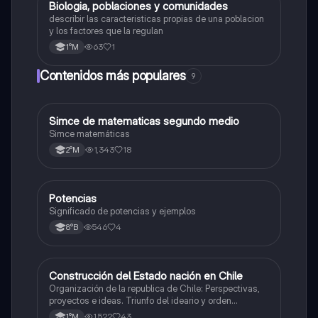
Biologia, poblaciones y comunidades
Biología
describir las caracteristicas propias de una poblacion
y los factores que la regulan
63
1
1°M
Contenidos más populares
9
Simce de matematicas segundo medio
Matemáticas
Simce matemáticas
1,343
18
2°M
Potencias
Matemáticas
Significado de potencias y ejemplos
546
4
8°B
Construcción del Estado nación en Chile
Historia
Organización de la republica de Chile: Perspectivas,
proyectos e ideas. Triunfo del ideario y orden
conservador. Constitución de 1833. "Era Portaliana"
1,522
43
1°M