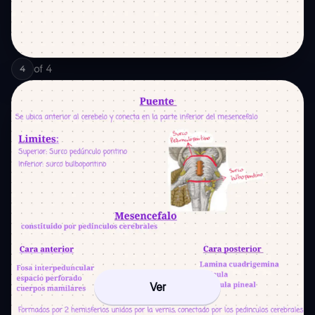
of
4
4
Ver