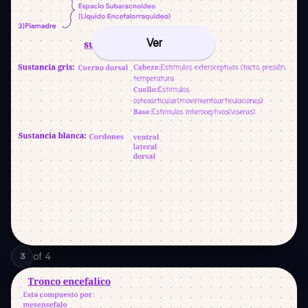
Ver
of
4
3