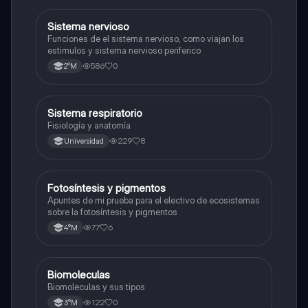
S
Sistema nervioso
Biología
Funciones de el sistema nervioso, como viajan los
estimulos y sistema nervioso periferico
586
0
2°M
Sistema respiratorio
Biología
Fisiología y anatomía
229
8
Universidad
Fotosíntesis y pigmentos
Biología
Apuntes de mi prueba para el electivo de ecosistemas
sobre la fotosíntesis y pigmentos
77
6
4°M
Biomoleculas
Biología
Biomoleculas y sus tipos
122
0
3°M