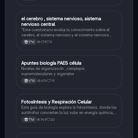
el cerebro , sistema nervioso, sistema
Biología
nervioso central
"Este cuestionario evalúa tu conocimiento sobre el
cerebro, el sistema nervioso y el sistema nervioso
central."
179
0
2°M
Apuntes biología PAES célula
Biología
Niveles de organización , complejos
supramoleculares y organelos
674
19
4°M
Fotosíntesis y Respiración Celular
Biología
Esta guía de biología explora la fotosíntesis, donde los
autótrofos convierten la luz solar en energía química, y
la respiración celular, un proceso vital para el flujo de
749
20
1°M
energía en los ecosistemas.