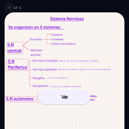
of
4
1
Ver