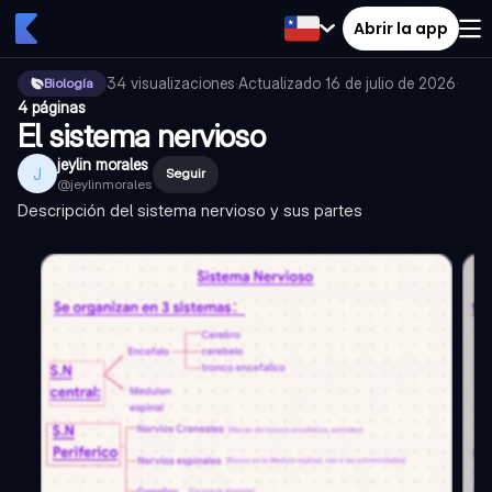
Abrir la app
34
visualizaciones
·
Actualizado
16 de julio de 2026
·
Biología
4 páginas
El sistema nervioso
jeylin morales
J
Seguir
@
jeylinmorales
Descripción del sistema nervioso y sus partes