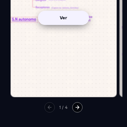
Ver
1
/
4