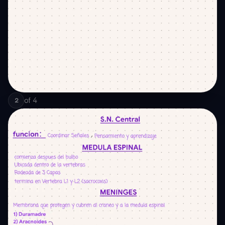
of
4
2