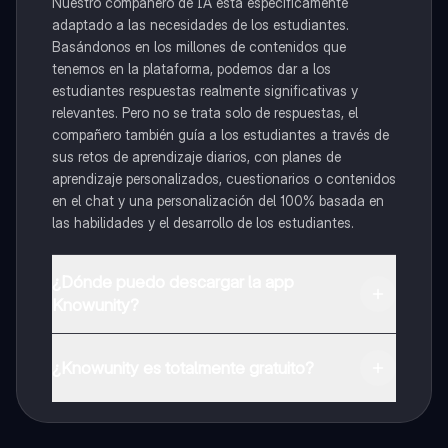
Nuestro compañero de IA está específicamente
adaptado a las necesidades de los estudiantes.
Basándonos en los millones de contenidos que
tenemos en la plataforma, podemos dar a los
estudiantes respuestas realmente significativas y
relevantes. Pero no se trata solo de respuestas, el
compañero también guía a los estudiantes a través de
sus retos de aprendizaje diarios, con planes de
aprendizaje personalizados, cuestionarios o contenidos
en el chat y una personalización del 100% basada en
las habilidades y el desarrollo de los estudiantes.
¿Dónde puedo descargar la app
Knowunity?
Puedes descargar la app en Google Play Store y Apple
App Store.
¿Knowunity es totalmente gratuito?
¡Sí lo es! Tienes acceso totalmente gratuito a todo el
contenido de la app, puedes chatear con otros