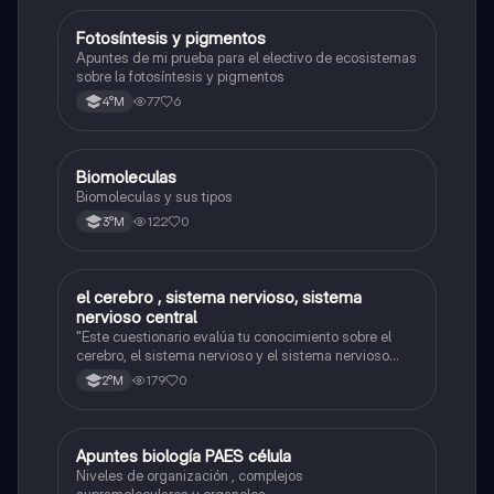
Fotosíntesis y pigmentos
Biología
Apuntes de mi prueba para el electivo de ecosistemas
sobre la fotosíntesis y pigmentos
77
6
4°M
Biomoleculas
Biología
Biomoleculas y sus tipos
122
0
3°M
el cerebro , sistema nervioso, sistema
Biología
nervioso central
"Este cuestionario evalúa tu conocimiento sobre el
cerebro, el sistema nervioso y el sistema nervioso
central."
179
0
2°M
Apuntes biología PAES célula
Biología
Niveles de organización , complejos