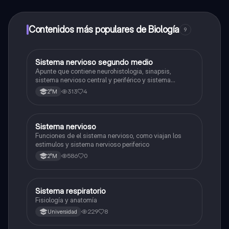
alumnos y recibir ayuda inmeditamente. Puedes ganar
dinero utilizando la aplicación, que te permitirá acceder
a determinadas funciones.
Contenidos más populares de Biología
9
Sistema nervioso segundo medio
Biología
Apunte que contiene neurohistologia, sinapsis,
sistema nervioso central y periférico y sistema
endocrino
313
4
2°M
S
Sistema nervioso
Biología
Funciones de el sistema nervioso, como viajan los
estimulos y sistema nervioso periferico
586
0
2°M
Sistema respiratorio
Biología
Fisiología y anatomía
229
8
Universidad