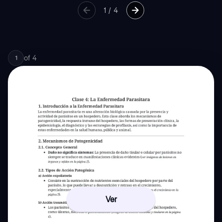
1
/
4
of
4
1
Ver