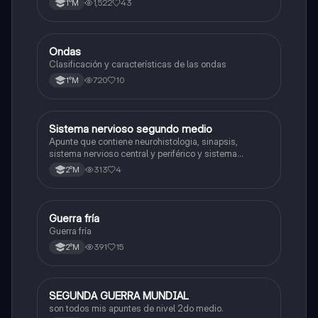
1,522
43
1°M
Ondas
Física
Clasificación y características de las ondas
720
10
1°M
Sistema nervioso segundo medio
Biología
Apunte que contiene neurohistologia, sinapsis,
sistema nervioso central y periférico y sistema
endocrino
313
4
2°M
Guerra fría
Historia
Guerra fría
391
15
2°M
SEGUNDA GUERRA MUNDIAL
Historia
son todos mis apuntes de nivel 2do medio.