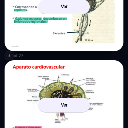
Ver
of
27
8
Ver