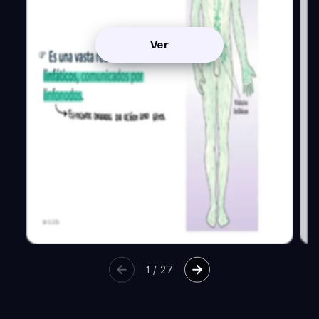
Ver
1
/
27