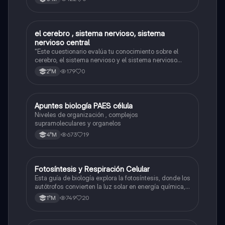
el cerebro , sistema nervioso, sistema
Biología
nervioso central
"Este cuestionario evalúa tu conocimiento sobre el
cerebro, el sistema nervioso y el sistema nervioso
central."
179
0
2°M
Apuntes biología PAES célula
Biología
Niveles de organización , complejos
supramoleculares y organelos
673
19
4°M
Fotosíntesis y Respiración Celular
Biología
Esta guía de biología explora la fotosíntesis, donde los
autótrofos convierten la luz solar en energía química, y
la respiración celular, un proceso vital para el flujo de
749
20
1°M
energía en los ecosistemas.