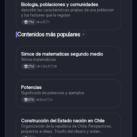
Biologia, poblaciones y comunidades
Biología
describir las caracteristicas propias de una poblacion
y los factores que la regulan
63
1
1°M
Contenidos más populares
9
Simce de matematicas segundo medio
Matemáticas
Simce matemáticas
1,343
18
2°M
Potencias
Matemáticas
Significado de potencias y ejemplos
544
4
8°B
Construcción del Estado nación en Chile
Historia
Organización de la republica de Chile: Perspectivas,
proyectos e ideas. Triunfo del ideario y orden
conservador. Constitución de 1833. "Era Portaliana"