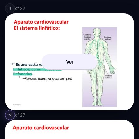
of
27
1
Ver
of
27
2