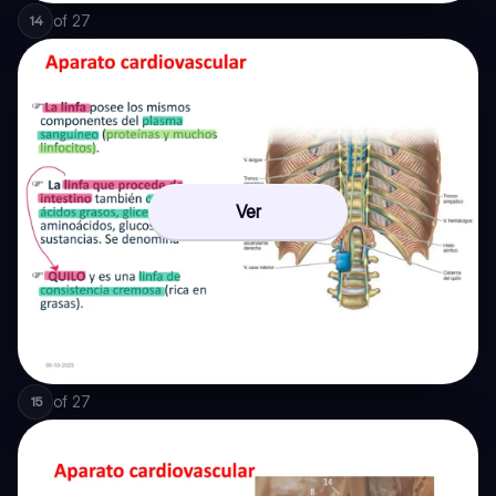
of
27
14
Ver
of
27
15