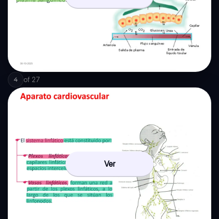
of
27
4
Ver