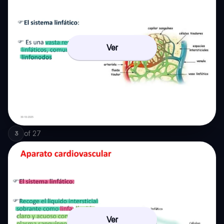
Ver
of
27
3
Ver