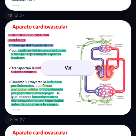
of
27
18
Ver
of
27
19