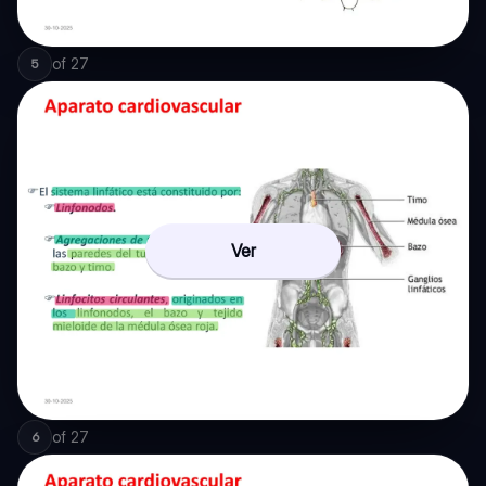
of
27
5
Ver
of
27
6