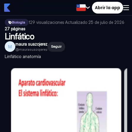
Abrir la app
129
visualizaciones
·
Actualizado
25 de julio de 2026
·
Biología
27 páginas
Linfático
maura suazojerez
M
Seguir
@
maurasuazojerez
Linfático anatomía