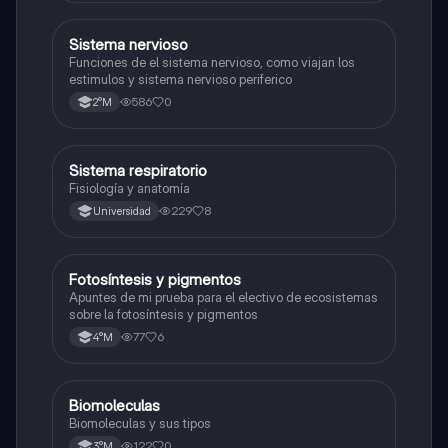
S
Sistema nervioso
Biología
Funciones de el sistema nervioso, como viajan los
estimulos y sistema nervioso periferico
586
0
2°M
Sistema respiratorio
Biología
Fisiología y anatomía
229
8
Universidad
Fotosíntesis y pigmentos
Biología
Apuntes de mi prueba para el electivo de ecosistemas
sobre la fotosíntesis y pigmentos
77
6
4°M
Biomoleculas
Biología
Biomoleculas y sus tipos
122
0
3°M