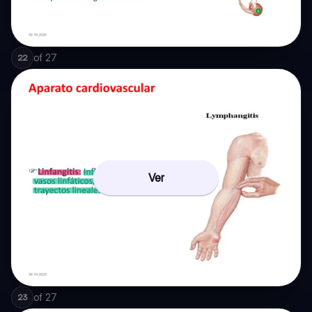
of
27
22
Ver
of
27
23