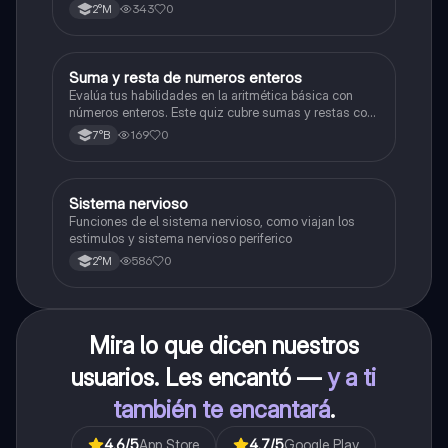
343
0
2°M
S
Suma y resta de numeros enteros
Matemáticas
Evalúa tus habilidades en la aritmética básica con
números enteros. Este quiz cubre sumas y restas con
números positivos y negativos.
169
0
7°B
S
Sistema nervioso
Biología
Funciones de el sistema nervioso, como viajan los
estimulos y sistema nervioso periferico
586
0
2°M
Mira lo que dicen nuestros
usuarios. Les encantó —
y a ti
también te encantará
.
4.6
/5
App Store
4.7
/5
Google Play