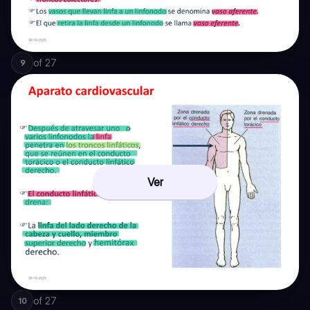
of
27
9
Ver
of
27
10