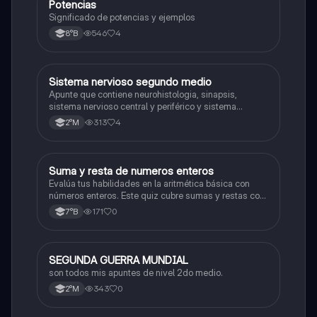
Potencias
Matemáticas
Significado de potencias y ejemplos
546
4
8°B
Sistema nervioso segundo medio
Biología
Apunte que contiene neurohistologia, sinapsis,
sistema nervioso central y periférico y sistema
endocrino
313
4
2°M
S
Suma y resta de numeros enteros
Matemáticas
Evalúa tus habilidades en la aritmética básica con
números enteros. Este quiz cubre sumas y restas con
números positivos y negativos.
171
0
7°B
SEGUNDA GUERRA MUNDIAL
Historia
son todos mis apuntes de nivel 2do medio.
343
0
2°M