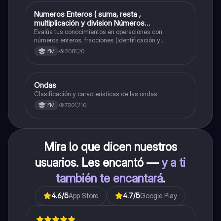
Numeros Enteros ( suma, resta ,
Matemáticas
multiplicación y division Números
Fraccionarios si es Propia o Impropia o mixto
Evalúa tus conocimientos en operaciones con
( suma , resta , multiplicación y división)
números enteros, fracciones (identificación y
operaciones) y conversiones de porcentajes (fracción,
Porcentaje ( fracción, porcentual y decimal).
208
0
1°M
decimal y viceversa).
Ondas
Física
Clasificación y características de las ondas
720
10
1°M
Mira lo que dicen nuestros
usuarios. Les encantó —
y a ti
también te encantará
.
4.6
/5
App Store
4.7
/5
Google Play