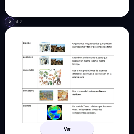
of
2
2
Ver