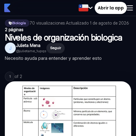
Abrir la app
70
visualizaciones
·
Actualizado
1 de agosto de 2026
·
Biología
2 páginas
Niveles de organización biologica
Julieta Mena
J
Seguir
@
julietame_1upqs
Necesito ayuda para entender y aprender esto
of
2
1