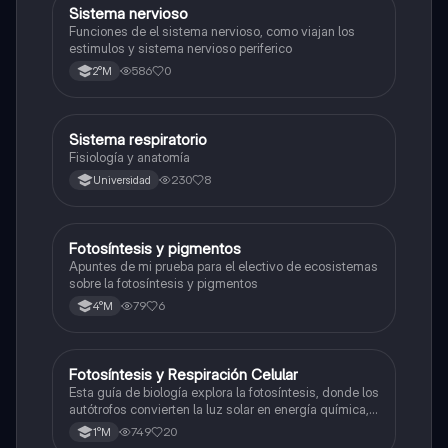
S
Sistema nervioso
Biología
Funciones de el sistema nervioso, como viajan los
estimulos y sistema nervioso periferico
586
0
2°M
Sistema respiratorio
Biología
Fisiología y anatomía
230
8
Universidad
Fotosíntesis y pigmentos
Biología
Apuntes de mi prueba para el electivo de ecosistemas
sobre la fotosíntesis y pigmentos
79
6
4°M
Fotosíntesis y Respiración Celular
Biología
Esta guía de biología explora la fotosíntesis, donde los
autótrofos convierten la luz solar en energía química, y
la respiración celular, un proceso vital para el flujo de
749
20
1°M
energía en los ecosistemas.