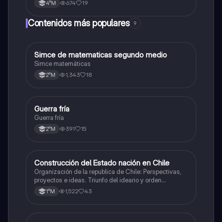
674
19
4°M
Contenidos más populares
9
Simce de matematicas segundo medio
Matemáticas
Simce matemáticas
1,343
18
2°M
Guerra fría
Historia
Guerra fría
391
15
2°M
Construcción del Estado nación en Chile
Historia
Organización de la republica de Chile: Perspectivas,
proyectos e ideas. Triunfo del ideario y orden
conservador. Constitución de 1833. "Era Portaliana"
1,522
43
1°M