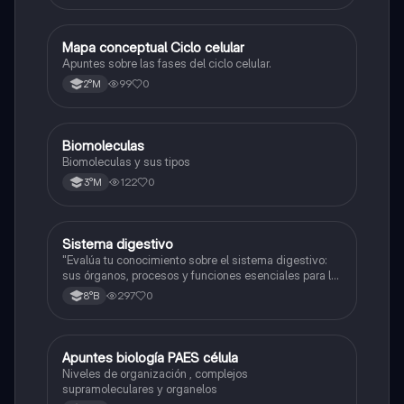
Mapa conceptual Ciclo celular
Biología
Apuntes sobre las fases del ciclo celular.
99
0
2°M
Biomoleculas
Biología
Biomoleculas y sus tipos
122
0
3°M
Sistema digestivo
Biología
"Evalúa tu conocimiento sobre el sistema digestivo:
sus órganos, procesos y funciones esenciales para la
nutrición."
297
0
8°B
Apuntes biología PAES célula
Biología
Niveles de organización , complejos
supramoleculares y organelos