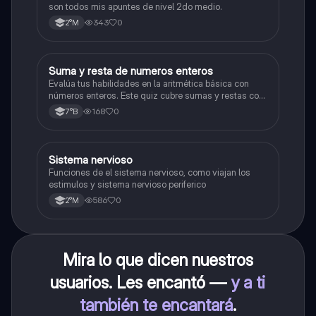
son todos mis apuntes de nivel 2do medio.
343
0
2°M
S
Suma y resta de numeros enteros
Matemáticas
Evalúa tus habilidades en la aritmética básica con
números enteros. Este quiz cubre sumas y restas con
números positivos y negativos.
168
0
7°B
S
Sistema nervioso
Biología
Funciones de el sistema nervioso, como viajan los
estimulos y sistema nervioso periferico
586
0
2°M
Mira lo que dicen nuestros
usuarios. Les encantó —
y a ti
también te encantará
.