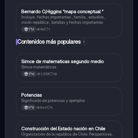
Bernardo O,Higgins “mapa conceptual “
Historia
Incluye : fechas importantes , familia , estudios ,
visión república , batallas y fechas importantes
86
1
1°M
Contenidos más populares
9
Simce de matematicas segundo medio
Matemáticas
Simce matemáticas
1,338
18
2°M
Potencias
Matemáticas
Significado de potencias y ejemplos
544
4
8°B
Construcción del Estado nación en Chile
Historia
Organización de la republica de Chile: Perspectivas,