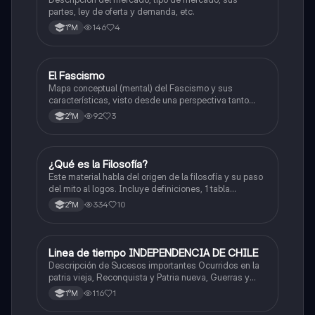
partes, ley de oferta y demanda, etc.
146
4
1°M
El Fascismo
Historia
Mapa conceptual (mental) del Fascismo y sus
características, visto desde una perspectiva tanto
como política, cultural y económica/social.
92
3
2°M
¿Qué es la Filosofía?
Historia
Este material habla del origen de la filosofía y su paso
del mito al logos. Incluye definiciones, 1 tabla
comparativa, conceptos como la cosmología y la
334
10
2°M
antropología, y propuestas de filósofos presocráticos.
También aborda las preguntas retóricas.
Linea de tiempo INDEPENDENCIA DE CHILE
Historia
Descripción de Sucesos importantes Ocurridos en la
patria vieja, Reconquista y Patria nueva, Guerras y
Más
116
1
1°M