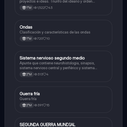
proyectos e ideas. Triunfo del ideario y orden
conservador. Constitución de 1833. "Era Portaliana"
1,522
43
1°M
Ondas
Física
Clasificación y características de las ondas
720
10
1°M
Sistema nervioso segundo medio
Biología
Apunte que contiene neurohistologia, sinapsis,
sistema nervioso central y periférico y sistema
endocrino
313
4
2°M
Guerra fría
Historia
Guerra fría
391
15
2°M
SEGUNDA GUERRA MUNDIAL
Historia