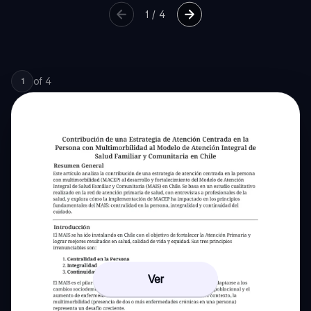
1
/
4
of
4
1
Ver