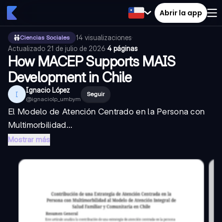
Abrir la app
14
visualizaciones
·
Ciencias Sociales
Actualizado
21 de julio de 2026
·
4 páginas
How MACEP Supports MAIS
Development in Chile
Ignacio López
I
Seguir
@
ignaciolp_umbym
El Modelo de Atención Centrado en la Persona con
Multimorbilidad...
Mostrar más