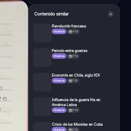
Contenido similar
6
Revolución francesa
Historia
4°M
Periodo entre guerras
Historia
2°M
Economía en Chile, siglo XIX
Historia
1°M
Influencia de la guerra fría en
América Latina
Historia
2°M
Crisis de los Misisles en Cuba
Historia
2°M