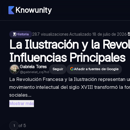
Knowunity
287
visualizaciones
·
Actualizado
18 de julio de 2026
·
5
Historia
La Ilustración y la Revo
Influencias Principales
Gabriela Torres
Seguir
Añadir a fuentes de Google
@
gabrielat_cq7h6
La Revolución Francesa y la Ilustración representan 
movimiento intelectual del siglo XVIII transformó la 
sociales...
Mostrar más
of
5
1