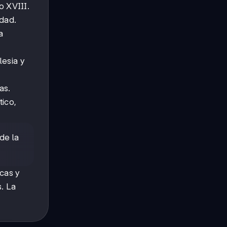
o XVIII.
idad.
a
lesia y
as.
tico,
 de la
icas y
s. La