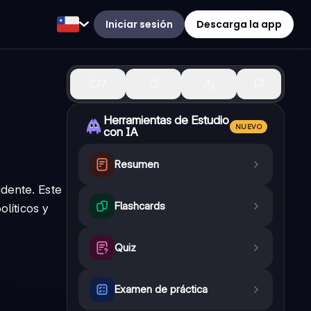
Iniciar sesión
Descarga la app
7
Herramientas de Estudio
NUEVO
con IA
Resumen
idente. Este
Flashcards
olíticos y
Quiz
Examen de práctica