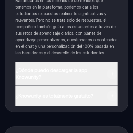
Basándonos en los millones de contenidos que
tenemos en la plataforma, podemos dar a los
estudiantes respuestas realmente significativas y
relevantes. Pero no se trata solo de respuestas, el
compañero también guía a los estudiantes a través de
sus retos de aprendizaje diarios, con planes de
aprendizaje personalizados, cuestionarios o contenidos
en el chat y una personalización del 100% basada en
las habilidades y el desarrollo de los estudiantes.
¿Dónde puedo descargar la app
Knowunity?
Puedes descargar la app en Google Play Store y Apple
App Store.
¿Knowunity es totalmente gratuito?
¡Sí lo es! Tienes acceso totalmente gratuito a todo el
contenido de la app, puedes chatear con otros
alumnos y recibir ayuda inmeditamente. Puedes ganar
dinero utilizando la aplicación, que te permitirá acceder