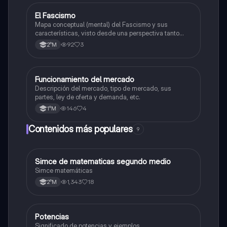
El Fascismo
Historia
Mapa conceptual (mental) del Fascismo y sus
características, visto desde una perspectiva tanto
como política, cultural y económica/social.
92
3
2°M
Funcionamiento del mercado
Historia
Descripción del mercado, tipo de mercado, sus
partes, ley de oferta y demanda, etc.
146
4
1°M
Contenidos más populares
9
Simce de matematicas segundo medio
Matemáticas
Simce matemáticas
1,343
18
2°M
Potencias
Matemáticas
Significado de potencias y ejemplos