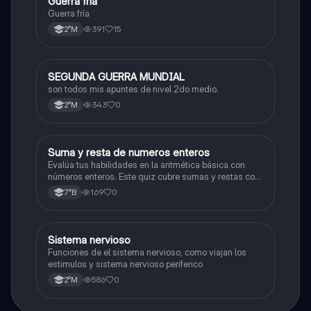
Guerra fría
Historia
Guerra fría
391
15
2°M
SEGUNDA GUERRA MUNDIAL
Historia
son todos mis apuntes de nivel 2do medio.
343
0
2°M
S
Suma y resta de numeros enteros
Matemáticas
Evalúa tus habilidades en la aritmética básica con
números enteros. Este quiz cubre sumas y restas con
números positivos y negativos.
169
0
7°B
S
Sistema nervioso
Biología
Funciones de el sistema nervioso, como viajan los
estimulos y sistema nervioso periferico
586
0
2°M