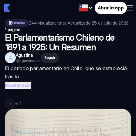
Abrir la app
244
visualizaciones
·
Actualizado
25 de julio de 2026
·
Historia
1 página
El Parlamentarismo Chileno de
1891 a 1925: Un Resumen
Agustina
A
Seguir
@
agustinapba
El período parlamentario en Chile, que se estableció
tras la...
Mostrar más
of
1
1