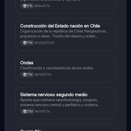
546
4
8°B
Construcción del Estado nación en Chile
Historia
Organización de la republica de Chile: Perspectivas,
proyectos e ideas. Triunfo del ideario y orden
conservador. Constitución de 1833. "Era Portaliana"
1,522
43
1°M
Ondas
Física
Clasificación y características de las ondas
720
10
1°M
Sistema nervioso segundo medio
Biología
Apunte que contiene neurohistologia, sinapsis,
sistema nervioso central y periférico y sistema
endocrino
313
4
2°M