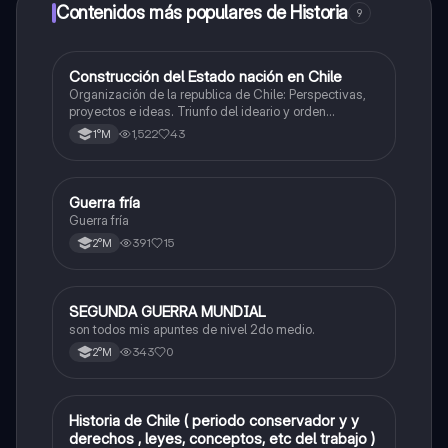
a determinadas funciones.
Contenidos más populares de Historia
9
Construcción del Estado nación en Chile
Historia
Organización de la republica de Chile: Perspectivas,
proyectos e ideas. Triunfo del ideario y orden
conservador. Constitución de 1833. "Era Portaliana"
1,522
43
1°M
Guerra fría
Historia
Guerra fría
391
15
2°M
SEGUNDA GUERRA MUNDIAL
Historia
son todos mis apuntes de nivel 2do medio.
343
0
2°M
Historia de Chile ( periodo conservador y y
Historia
derechos , leyes, conceptos, etc del trabajo )