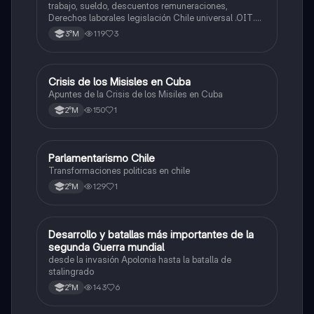
trabajo, sueldo, descuentos remuneraciones,
Derechos laborales legislación Chile universal .OIT.
Evolución de las org. trabajadores de Chile. Evolución
119
3
3°M
legislación laboral en Chile. Mecanismos protección a
trabajadores. legislación maternidad.
Crisis de los Misisles en Cuba
Historia
Apuntes de la Crisis de los Misiles en Cuba
150
1
2°M
Parlamentarismo Chile
Historia
Transformaciones politicas en chile
129
1
2°M
Desarrollo y batallas más importantes de la
Historia
segunda Guerra mundial
desde la invasión Apolonia hasta la batalla de
stalingrado
143
6
2°M