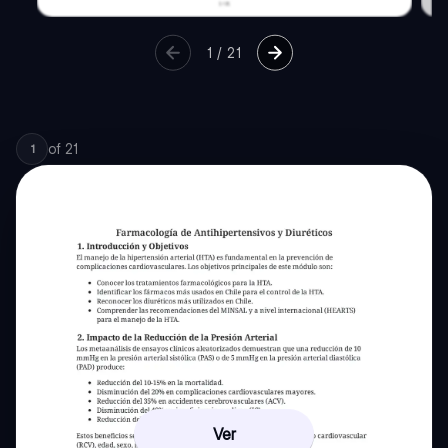
1
/
21
of
21
1
Ver