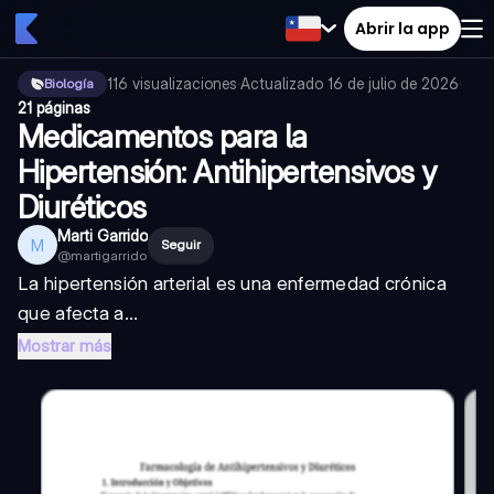
Abrir la app
116
visualizaciones
·
Actualizado
16 de julio de 2026
·
Biología
21 páginas
Medicamentos para la
Hipertensión: Antihipertensivos y
Diuréticos
Marti Garrido
M
Seguir
@
martigarrido
La hipertensión arterial es una enfermedad crónica
que afecta a...
Mostrar más