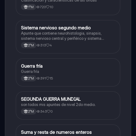
720
10
1°M
Sistema nervioso segundo medio
Biología
Apunte que contiene neurohistologia, sinapsis,
sistema nervioso central y periférico y sistema
endocrino
313
4
2°M
Guerra fría
Historia
Guerra fría
391
15
2°M
SEGUNDA GUERRA MUNDIAL
Historia
son todos mis apuntes de nivel 2do medio.
343
0
2°M
S
Suma y resta de numeros enteros
Matemáticas