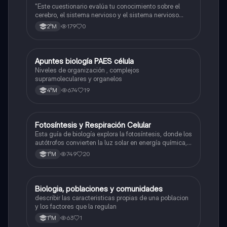
"Este cuestionario evalúa tu conocimiento sobre el
cerebro, el sistema nervioso y el sistema nervioso
central."
179
0
2°M
Apuntes biología PAES célula
Biología
Niveles de organización , complejos
supramoleculares y organelos
674
19
4°M
Fotosíntesis y Respiración Celular
Biología
Esta guía de biología explora la fotosíntesis, donde los
autótrofos convierten la luz solar en energía química, y
la respiración celular, un proceso vital para el flujo de
749
20
1°M
energía en los ecosistemas.
Biologia, poblaciones y comunidades
Biología
describir las caracteristicas propias de una poblacion
y los factores que la regulan
63
1
1°M