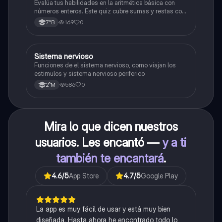
Evalúa tus habilidades en la aritmética básica con
números enteros. Este quiz cubre sumas y restas con
números positivos y negativos.
169
0
7°B
S
Sistema nervioso
Biología
Funciones de el sistema nervioso, como viajan los
estimulos y sistema nervioso periferico
586
0
2°M
Mira lo que dicen nuestros
usuarios. Les encantó —
y a ti
también te encantará
.
4.6
/5
App Store
4.7
/5
Google Play
La app es muy fácil de usar y está muy bien
diseñada. Hasta ahora he encontrado todo lo