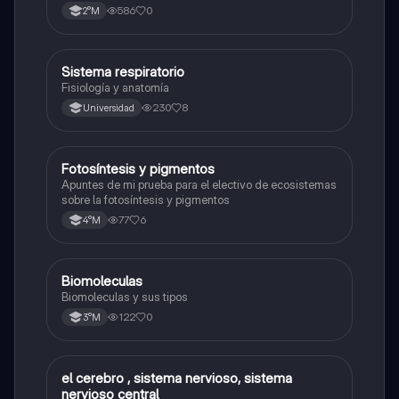
586
0
2°M
Sistema respiratorio
Biología
Fisiología y anatomía
230
8
Universidad
Fotosíntesis y pigmentos
Biología
Apuntes de mi prueba para el electivo de ecosistemas
sobre la fotosíntesis y pigmentos
77
6
4°M
Biomoleculas
Biología
Biomoleculas y sus tipos
122
0
3°M
el cerebro , sistema nervioso, sistema
Biología
nervioso central