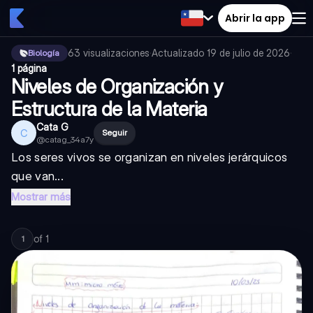
Abrir la app
63
visualizaciones
·
Actualizado
19 de julio de 2026
·
Biología
1 página
Niveles de Organización y
Estructura de la Materia
Cata G
C
Seguir
@
catag_34a7y
Los seres vivos se organizan en niveles jerárquicos
que van...
Mostrar más
of
1
1