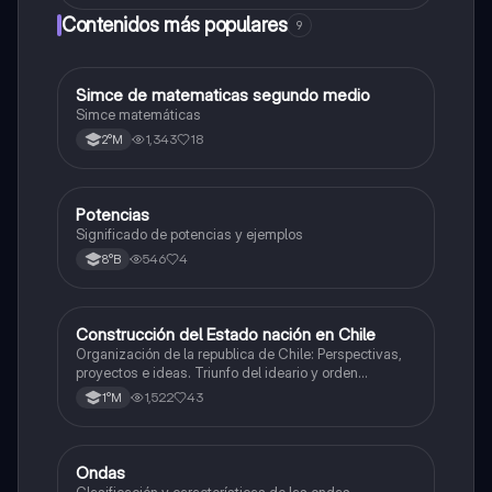
Contenidos más populares
9
Simce de matematicas segundo medio
Matemáticas
Simce matemáticas
1,343
18
2°M
Potencias
Matemáticas
Significado de potencias y ejemplos
546
4
8°B
Construcción del Estado nación en Chile
Historia
Organización de la republica de Chile: Perspectivas,
proyectos e ideas. Triunfo del ideario y orden
conservador. Constitución de 1833. "Era Portaliana"
1,522
43
1°M
Ondas
Física
Clasificación y características de las ondas