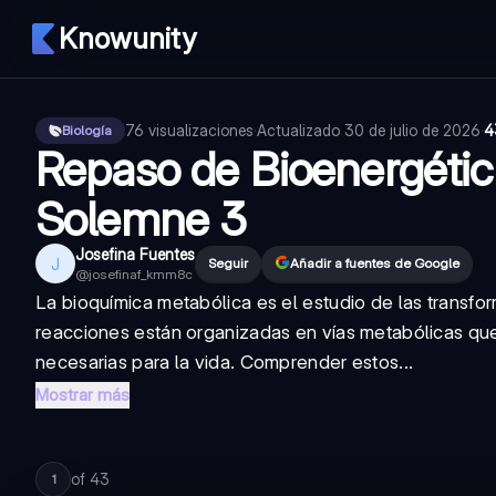
Knowunity
76
visualizaciones
·
Actualizado
30 de julio de 2026
·
4
Biología
Repaso de Bioenergétic
Solemne 3
Josefina Fuentes
J
Seguir
Añadir a fuentes de Google
@
josefinaf_kmm8c
La bioquímica metabólica es el estudio de las transfo
reacciones están organizadas en vías metabólicas que 
necesarias para la vida. Comprender estos...
Mostrar más
of
43
1