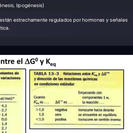
énesis, lipogénesis)
 están estrechamente regulados por hormonas y señales
tica.