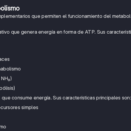
bolismo
lementarios que permiten el funcionamiento del metabo
ativo que genera energía en forma de ATP. Sus característ
laces
nabolismo
 NH₃)
pólisis)
o que consume energía. Sus características principales son
ecursores simples
smo