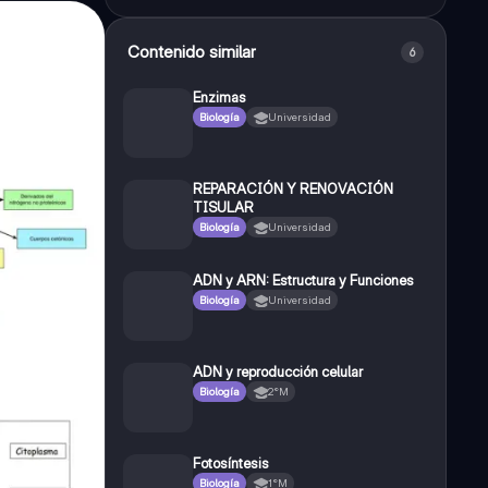
Contenido similar
6
Enzimas
Biología
Universidad
REPARACIÓN Y RENOVACIÓN
TISULAR
Biología
Universidad
ADN y ARN: Estructura y Funciones
Biología
Universidad
ADN y reproducción celular
Biología
2°M
Fotosíntesis
Biología
1°M