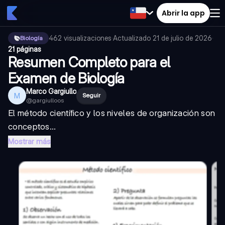
Abrir la app
462
visualizaciones
·
Actualizado
21 de julio de 2026
·
Biología
21 páginas
Resumen Completo para el
Examen de Biología
Marco Gargiullo
M
Seguir
@
gargiulloos
El método científico y los niveles de organización son
conceptos...
Mostrar más