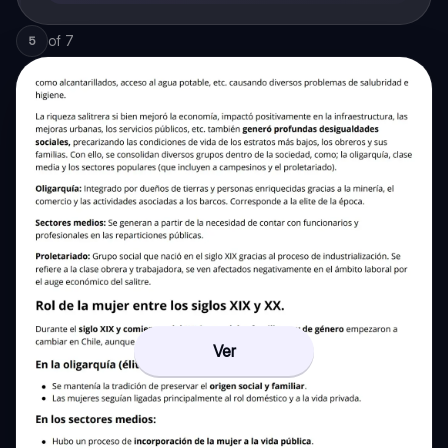
of
7
5
Ver