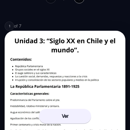
of
7
1
Ver