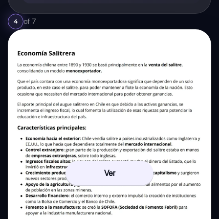
of
7
4
Ver