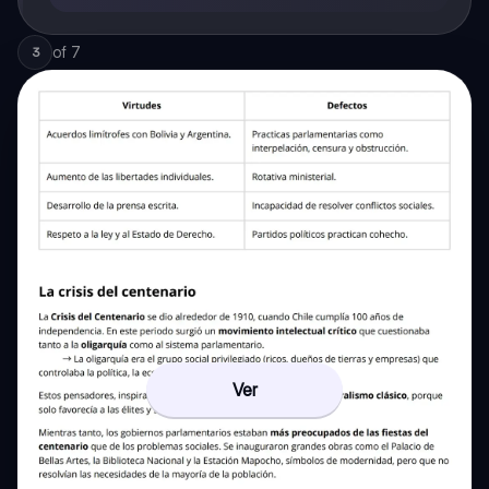
of
7
3
Ver