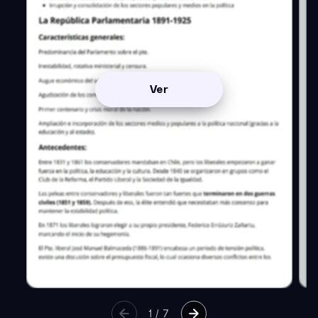
Ver
1
/
7