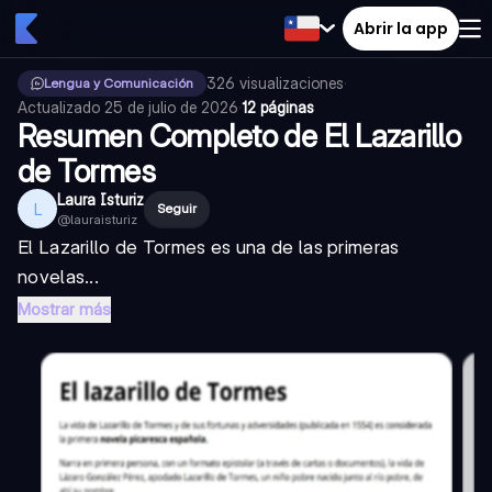
Abrir la app
326
visualizaciones
·
Lengua y Comunicación
Actualizado
25 de julio de 2026
·
12 páginas
Resumen Completo de El Lazarillo
de Tormes
Laura Isturiz
L
Seguir
@
lauraisturiz
El Lazarillo de Tormes es una de las primeras
novelas...
Mostrar más