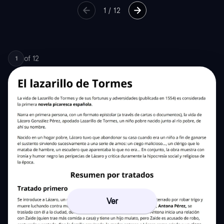
1
/
12
of
12
1
Ver