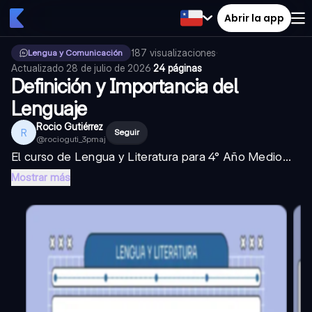
Abrir la app
187
visualizaciones
·
Lengua y Comunicación
Actualizado
28 de julio de 2026
·
24 páginas
Definición y Importancia del
Lenguaje
Rocio Gutiérrez
R
Seguir
@
rocioguti_3pmaj
El curso de Lengua y Literatura para 4° Año Medio...
Mostrar más