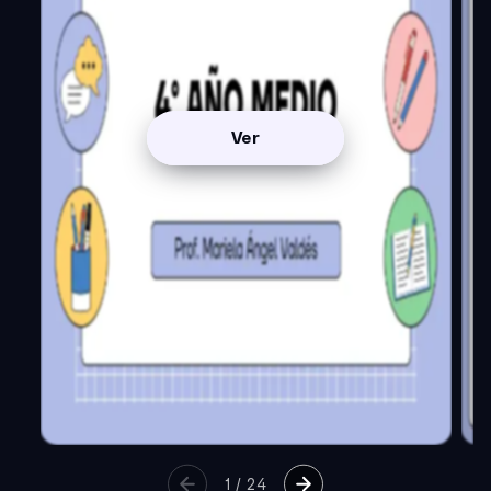
Ver
1
/
24