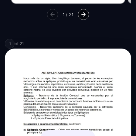
1
/
21
of
21
1