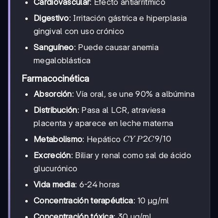
Cardiovascular
: Efecto antiarrítmico
Digestivo
: Irritación gástrica e hiperplasia
gingival con uso crónico
Sanguíneo
: Puede causar anemia
megaloblástica
Farmacocinética
Absorción
: Vía oral, se une 90% a albúmina
Distribución
: Pasa al LCR, atraviesa
placenta y aparece en leche materna
CYP2C9/10
2
9/10
Metabolismo
: Hepático
C
Y
P
C
Excreción
: Biliar y renal como sal de ácido
glucurónico
Vida media
: 6-24 horas
Concentración terapéutica
: 10 μg/ml
Concentración tóxica
: 30 μg/ml