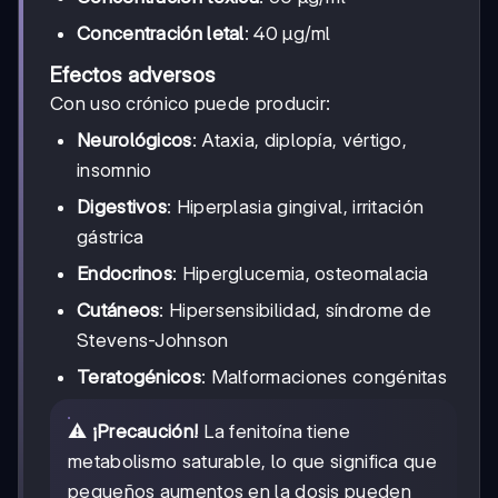
Concentración letal
: 40 μg/ml
Efectos adversos
Con uso crónico puede producir:
Neurológicos
: Ataxia, diplopía, vértigo,
insomnio
Digestivos
: Hiperplasia gingival, irritación
gástrica
Endocrinos
: Hiperglucemia, osteomalacia
Cutáneos
: Hipersensibilidad, síndrome de
Stevens-Johnson
Teratogénicos
: Malformaciones congénitas
⚠️
¡Precaución!
La fenitoína tiene
metabolismo saturable, lo que significa que
pequeños aumentos en la dosis pueden