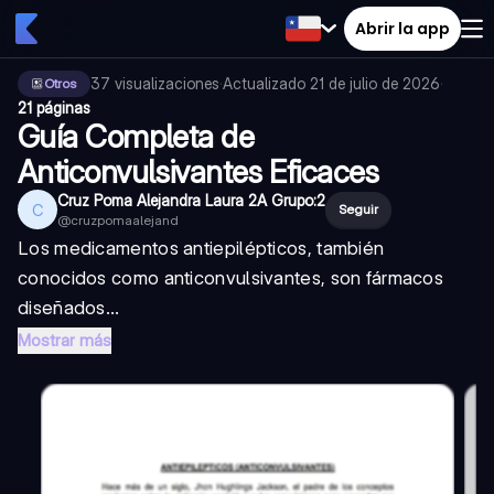
Abrir la app
37
visualizaciones
·
Actualizado
21 de julio de 2026
·
Otros
21 páginas
Guía Completa de
Anticonvulsivantes Eficaces
Cruz Poma Alejandra Laura 2A Grupo:2
C
Seguir
@
cruzpomaalejand
Los medicamentos antiepilépticos, también
conocidos como anticonvulsivantes, son fármacos
diseñados...
Mostrar más