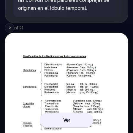
originan en el lóbulo temporal.
of
21
2
Ver