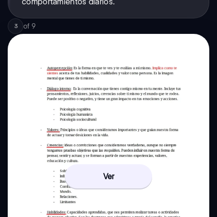
comportamientos diarios.
of
9
3
Ver