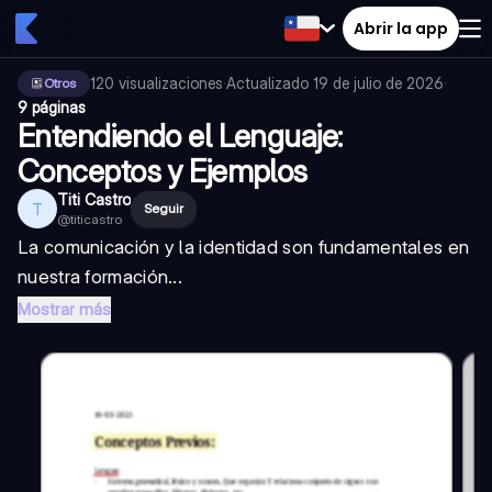
Abrir la app
120
visualizaciones
·
Actualizado
19 de julio de 2026
·
Otros
9 páginas
Entendiendo el Lenguaje:
Conceptos y Ejemplos
Titi Castro
T
Seguir
@
titicastro
La comunicación y la identidad son fundamentales en
nuestra formación...
Mostrar más