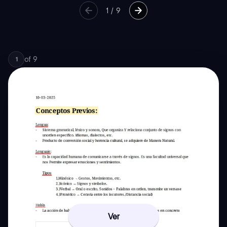
1
/
9
of
9
1
Ver