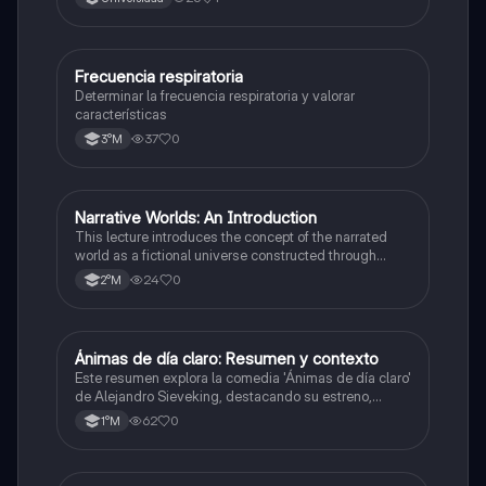
Frecuencia respiratoria
Otros
Determinar la frecuencia respiratoria y valorar
características
37
0
3°M
Narrative Worlds: An Introduction
Lenguaje y Comunicación
This lecture introduces the concept of the narrated
world as a fictional universe constructed through
words, focusing on its structure of spaces, times,
24
0
2°M
characters, and events, and analyzing the type of
reality presented and the effect of its represen ...
Ánimas de día claro: Resumen y contexto
Lenguaje y Comunicación
Este resumen explora la comedia 'Ánimas de día claro'
de Alejandro Sieveking, destacando su estreno,
dirección de Víctor Jara, y la influencia del folklore
62
0
1°M
chileno en la obra.