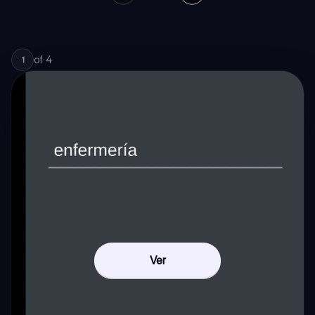
of
4
1
Ver