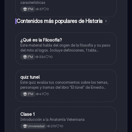
características
37
0
3°M
Contenidos más populares de Historia
9
¿Qué es la Filosofía?
Historia
Este material habla del origen de la filosofía y su paso
del mito al logos. Incluye definiciones, 1 tabla
comparativa, conceptos como la cosmología y la
334
10
2°M
antropología, y propuestas de filósofos presocráticos.
También aborda las preguntas retóricas.
quiz tunel
Otros
Este quiz evalúa tus conocimientos sobre los temas,
personajes y tramas del libro "El túnel" de Ernesto
Sabato.
41
0
3°M
Clase 1
Otros
Introducción a la Anatomía Veterinaria
276
10
Universidad