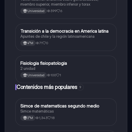
miembro superior, miembro inferior y torax
399
6
Universidad
Transición a la democracia en America latina
Otros
Apuntes de chile y la región latinoamericana
71
0
4°M
Fisiologia fisiopatologia
Otros
2 unidad
100
1
Universidad
Contenidos más populares
9
Simce de matematicas segundo medio
Matemáticas
Simce matemáticas
1,343
18
2°M