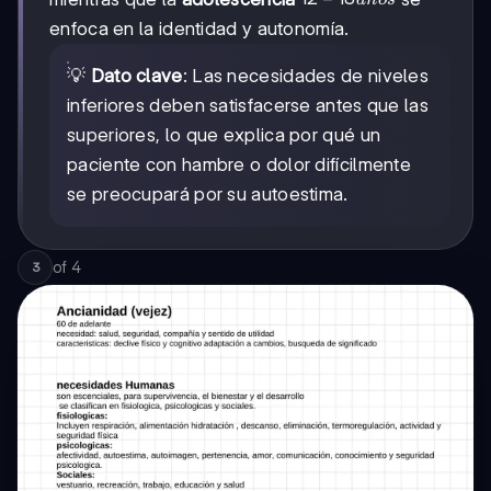
a
n
os
18
enfoca en la identidad y autonomía.
años
💡
Dato clave
: Las necesidades de niveles
inferiores deben satisfacerse antes que las
superiores, lo que explica por qué un
paciente con hambre o dolor difícilmente
se preocupará por su autoestima.
of
4
3