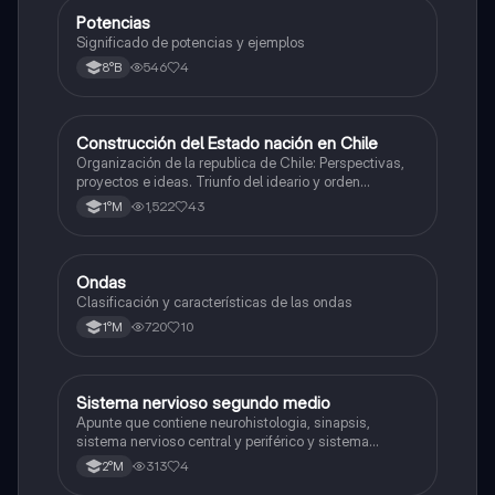
Potencias
Matemáticas
Significado de potencias y ejemplos
546
4
8°B
Construcción del Estado nación en Chile
Historia
Organización de la republica de Chile: Perspectivas,
proyectos e ideas. Triunfo del ideario y orden
conservador. Constitución de 1833. "Era Portaliana"
1,522
43
1°M
Ondas
Física
Clasificación y características de las ondas
720
10
1°M
Sistema nervioso segundo medio
Biología
Apunte que contiene neurohistologia, sinapsis,
sistema nervioso central y periférico y sistema
endocrino
313
4
2°M