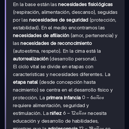
En la base están las
necesidades fisiológicas
(respiración, alimentación, descanso), seguidas
por las
necesidades de seguridad
(protección,
estabilidad). En el medio encontramos las
necesidades de afiliación
(amor, pertenencia) y
las
necesidades de reconocimiento
(autoestima, respeto). En la cima está la
autorrealización
(desarrollo personal).
El ciclo vital se divide en etapas con
características y necesidades diferentes. La
etapa natal
(desde concepción hasta
nacimiento) se centra en el desarrollo físico y
~
0-6
0
−
6
protección. La
primera infancia
a
n
os
años
requiere alimentación, seguridad y
~
6-12
6
−
12
estimulación. La
niñez
necesita
a
n
os
años
educación y desarrollo de habilidades,
~
12-
12
−
18
mientras que la
adolescencia
se