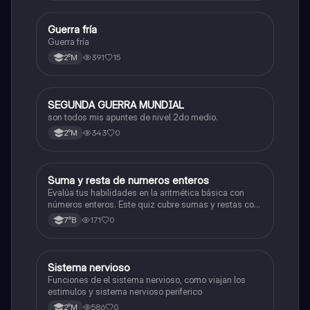
Guerra fría
Historia
Guerra fría
391
15
2°M
SEGUNDA GUERRA MUNDIAL
Historia
son todos mis apuntes de nivel 2do medio.
343
0
2°M
S
Suma y resta de numeros enteros
Matemáticas
Evalúa tus habilidades en la aritmética básica con
números enteros. Este quiz cubre sumas y restas con
números positivos y negativos.
171
0
7°B
S
Sistema nervioso
Biología
Funciones de el sistema nervioso, como viajan los
estimulos y sistema nervioso periferico
586
0
2°M