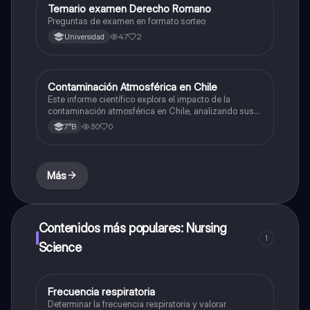
Temario examen Derecho Romano
Otros
Preguntas de examen en formato sorteo
47
2
Universidad
Contaminación Atmosférica en Chile
Ciencias Naturales
Este informe científico explora el impacto de la
contaminación atmosférica en Chile, analizando sus
efectos en la salud y el medio ambiente, así como las
30
0
7°B
causas y posibles soluciones estructurales.
Más
Contenidos más populares: Nursing
1
Science
Frecuencia respiratoria
Otros
Determinar la frecuencia respiratoria y valorar