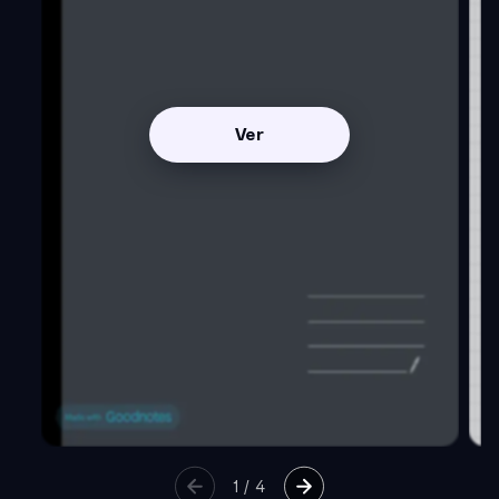
Ver
1
/
4