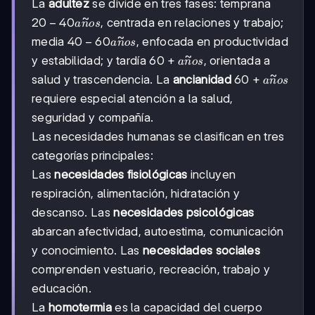
La
adultez
se divide en tres fases: temprana
~
20-
20
−
40
, centrada en relaciones y trabajo;
a
n
os
40
~
40-
40
−
60
media
, enfocada en productividad
a
n
os
años
60
~
60+
60
+
y estabilidad; y tardía
, orientada a
a
n
os
años
años
~
60+
60
+
salud y trascendencia. La
ancianidad
a
n
os
años
requiere especial atención a la salud,
seguridad y compañía.
Las necesidades humanas se clasifican en tres
categorías principales:
Las
necesidades fisiológicas
incluyen
respiración, alimentación, hidratación y
descanso. Las
necesidades psicológicas
abarcan afectividad, autoestima, comunicación
y conocimiento. Las
necesidades sociales
comprenden vestuario, recreación, trabajo y
educación.
La
homotermia
es la capacidad del cuerpo