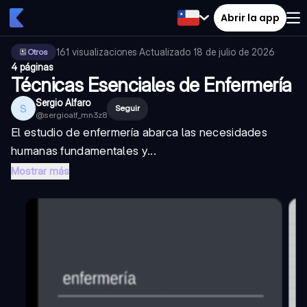
Abrir la app
161
visualizaciones
·
Actualizado
18 de julio de 2026
·
Otros
4 páginas
Técnicas Esenciales de Enfermería
Sergio Alfaro
S
Seguir
@
sergioalf_mn3z8
El estudio de enfermería abarca las necesidades
humanas fundamentales y...
Mostrar más