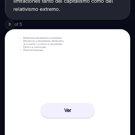
limitaciones tanto del capitalismo como del
relativismo extremo.
of
5
5
Ver