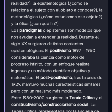
realidad?), la epistemológica (¿cómo se
relaciona el sujeto con el objeto a conocer?), la
metodológica (¿cómo estudiamos ese objeto?)
y la ética (¿con qué fin?).
Los
paradigmas
o epistemes son modelos que
nos ayudan a entender la realidad. Durante el
siglo XX surgieron distintas corrientes
1897-
1897
−
1950
epistemológicas. El
positivismo
1950
consideraba la ciencia como motor de
progreso infinito, con un enfoque realista
ingenuo y un método científico objetivo y
matemático. El
post-positivismo
, tras la crisis de
1929, mantuvo muchas características similares
pero con un realismo más moderado.
Entre 1950-2000 surgieron la
Teoría Crítica
y el
constructivismo/construccionismo social
. La
Teoría Crítica, representada por la Escuela de