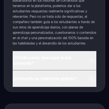
Basándonos en los millones de contenidos que
tenemos en la plataforma, podemos dar a los
estudiantes respuestas realmente significativas y
relevantes. Pero no se trata solo de respuestas, el
compañero también guía a los estudiantes a través de
sus retos de aprendizaje diarios, con planes de
aprendizaje personalizados, cuestionarios o contenidos
en el chat y una personalización del 100% basada en
las habilidades y el desarrollo de los estudiantes.
¿Dónde puedo descargar la app
Knowunity?
Puedes descargar la app en Google Play Store y Apple
App Store.
¿Knowunity es totalmente gratuito?
¡Sí lo es! Tienes acceso totalmente gratuito a todo el
contenido de la app, puedes chatear con otros
alumnos y recibir ayuda inmeditamente. Puedes ganar
dinero utilizando la aplicación, que te permitirá acceder