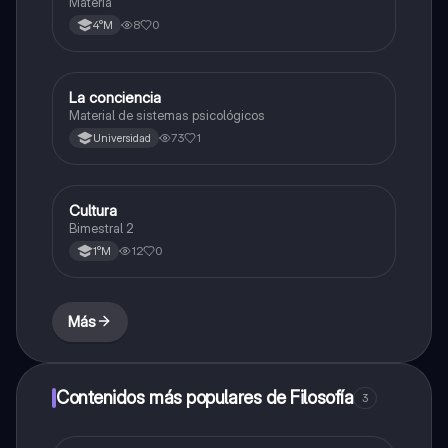
Materia
8
0
4°M
La conciencia
Ciencias Sociales
Material de sistemas psicológicos
73
1
Universidad
Cultura
Ciencias Sociales
Bimestral 2
12
0
1°M
Más
Contenidos más populares de Filosofía
3