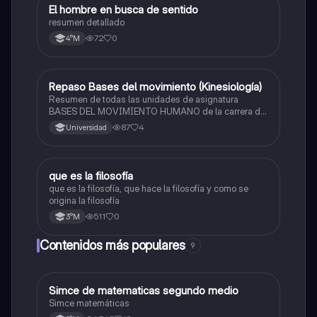
El hombre en busca de sentido
Filosofía
resumen detallado
72
0
4°M
Repaso Bases del movimiento (Kinesiología)
Física
Resumen de todas las unidades de asignatura
BASES DEL MOVIMIENTO HUMANO de la carrera de
KINESIOLOGÍA (Apuntes en bases a libros)
87
4
Universidad
Q
que es la filosofía
Filosofía
que es la filosofía, que hace la filosofía y como se
origina la filosofía
511
0
3°M
Contenidos más populares
9
Simce de matematicas segundo medio
Matemáticas
Simce matemáticas