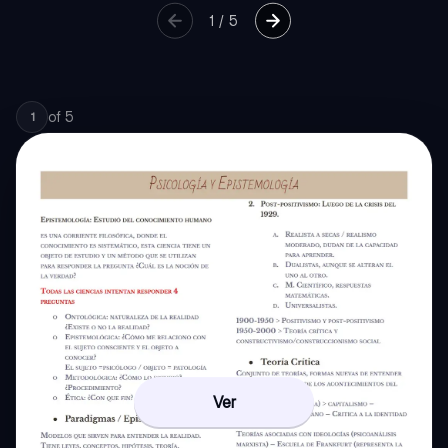
1
/
5
of
5
1
Ver