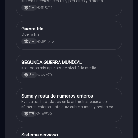
sistema nervioso central y periférico y sistema
endocrino
313
4
2°M
Guerra fría
Historia
Guerra fría
391
15
2°M
SEGUNDA GUERRA MUNDIAL
Historia
son todos mis apuntes de nivel 2do medio.
343
0
2°M
S
Suma y resta de numeros enteros
Matemáticas
Evalúa tus habilidades en la aritmética básica con
números enteros. Este quiz cubre sumas y restas con
números positivos y negativos.
169
0
7°B
S
Sistema nervioso
Biología