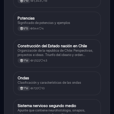
1,343
18
2°M
Potencias
Matemáticas
Significado de potencias y ejemplos
544
4
8°B
Construcción del Estado nación en Chile
Historia
Organización de la republica de Chile: Perspectivas,
proyectos e ideas. Triunfo del ideario y orden
conservador. Constitución de 1833. "Era Portaliana"
1,522
43
1°M
Ondas
Física
Clasificación y características de las ondas
720
10
1°M
Sistema nervioso segundo medio
Biología
Apunte que contiene neurohistologia, sinapsis,