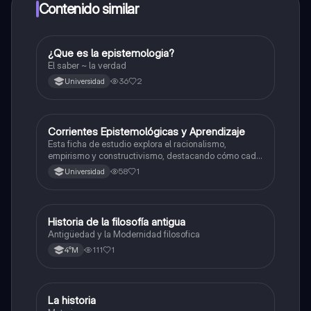
a determinadas funciones.
Contenido similar
¿Que es la epistemologia?
Filosofía
El saber ~ la verdad
36
2
Universidad
Corrientes Epistemológicas y Aprendizaje
Filosofía
Esta ficha de estudio explora el racionalismo,
empirismo y constructivismo, destacando cómo cada
corriente influye en la adquisición del conocimiento y
58
1
Universidad
el proceso de aprendizaje.
Historia de la filosofía antigua
Filosofía
Antigüedad y la Modernidad filosofica
111
1
4°M
La historia
Filosofía