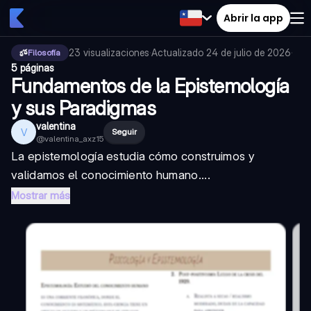
Abrir la app
23
visualizaciones
·
Actualizado
24 de julio de 2026
·
Filosofía
5 páginas
Fundamentos de la Epistemología
y sus Paradigmas
valentina
V
Seguir
@
valentina_axz15
La epistemología estudia cómo construimos y
validamos el conocimiento humano....
Mostrar más