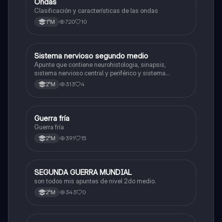
Ondas
Física
Clasificación y características de las ondas
720
10
1°M
Sistema nervioso segundo medio
Biología
Apunte que contiene neurohistologia, sinapsis,
sistema nervioso central y periférico y sistema
endocrino
313
4
2°M
Guerra fría
Historia
Guerra fría
391
15
2°M
SEGUNDA GUERRA MUNDIAL
Historia
son todos mis apuntes de nivel 2do medio.
343
0
2°M