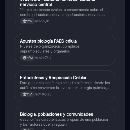
nervioso central
"Este cuestionario evalúa tu conocimiento sobre el
cerebro, el sistema nervioso y el sistema nervioso
central."
179
0
2°M
Apuntes biología PAES célula
Biología
Niveles de organización , complejos
supramoleculares y organelos
674
19
4°M
Fotosíntesis y Respiración Celular
Biología
Esta guía de biología explora la fotosíntesis, donde los
autótrofos convierten la luz solar en energía química, y
la respiración celular, un proceso vital para el flujo de
749
20
1°M
energía en los ecosistemas.
Biologia, poblaciones y comunidades
Biología
describir las caracteristicas propias de una poblacion
y los factores que la regulan