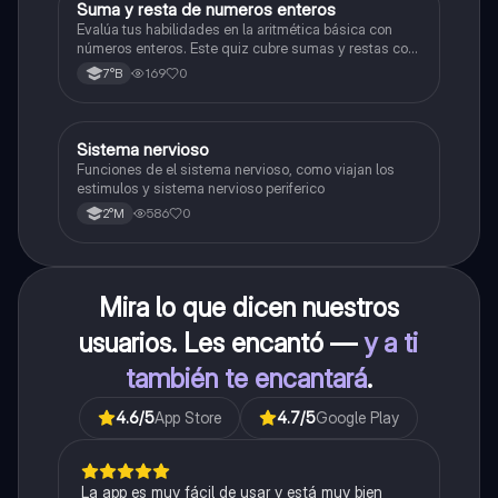
S
Suma y resta de numeros enteros
Matemáticas
Evalúa tus habilidades en la aritmética básica con
números enteros. Este quiz cubre sumas y restas con
números positivos y negativos.
169
0
7°B
S
Sistema nervioso
Biología
Funciones de el sistema nervioso, como viajan los
estimulos y sistema nervioso periferico
586
0
2°M
Mira lo que dicen nuestros
usuarios. Les encantó —
y a ti
también te encantará
.
4.6
/5
App Store
4.7
/5
Google Play
La app es muy fácil de usar y está muy bien