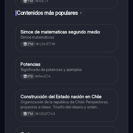
63
1
1°M
Contenidos más populares
9
Simce de matematicas segundo medio
Matemáticas
Simce matemáticas
1,343
18
2°M
Potencias
Matemáticas
Significado de potencias y ejemplos
546
4
8°B
Construcción del Estado nación en Chile
Historia
Organización de la republica de Chile: Perspectivas,
proyectos e ideas. Triunfo del ideario y orden
conservador. Constitución de 1833. "Era Portaliana"
1,522
43
1°M