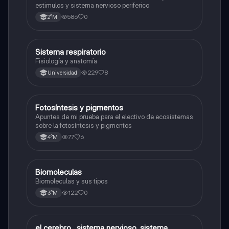
estimulos y sistema nervioso periferico
586
0
2°M
Sistema respiratorio
Biología
Fisiología y anatomía
229
8
Universidad
Fotosíntesis y pigmentos
Biología
Apuntes de mi prueba para el electivo de ecosistemas
sobre la fotosíntesis y pigmentos
77
6
4°M
Biomoleculas
Biología
Biomoleculas y sus tipos
122
0
3°M
el cerebro , sistema nervioso, sistema
Biología