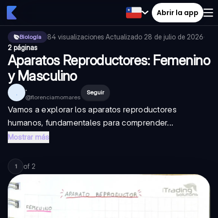
Abrir la app
84
visualizaciones
·
Actualizado
28 de julio de 2026
·
Biología
2 páginas
Aparatos Reproductores: Femenino
y Masculino
.
.
Seguir
@
florenciamomares
Vamos a explorar los aparatos reproductores
humanos, fundamentales para comprender...
Mostrar más
of
2
1