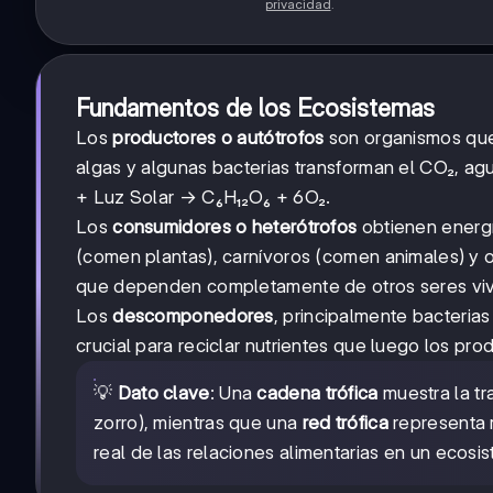
privacidad
.
Fundamentos de los Ecosistemas
Los
productores o autótrofos
son organismos que 
algas y algunas bacterias transforman el CO₂, ag
+ Luz Solar → C₆H₁₂O₆ + 6O₂.
Los
consumidores o heterótrofos
obtienen energí
(comen plantas), carnívoros (comen animales) y 
que dependen completamente de otros seres vi
Los
descomponedores
, principalmente bacteria
crucial para reciclar nutrientes que luego los prod
💡
Dato clave
: Una
cadena trófica
muestra la tr
zorro), mientras que una
red trófica
representa 
real de las relaciones alimentarias en un ecosi