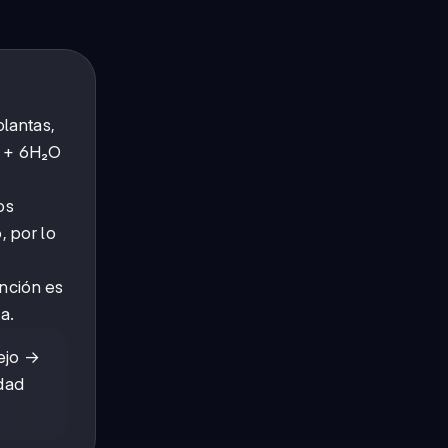
plantas,
₂ + 6H₂O
os
 por lo
unción es
a.
nejo →
dad