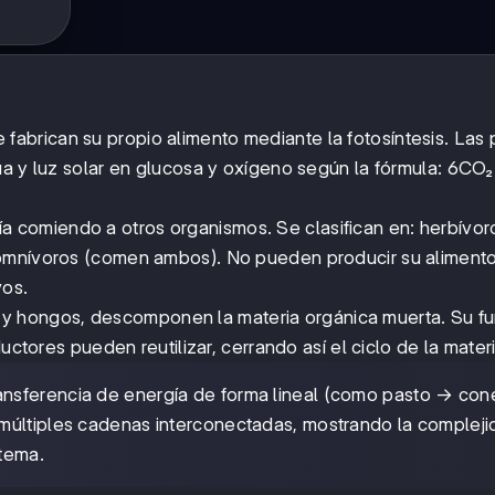
fabrican su propio alimento mediante la fotosíntesis. Las 
ua y luz solar en glucosa y oxígeno según la fórmula: 6CO
a comiendo a otros organismos. Se clasifican en: herbívor
omnívoros (comen ambos). No pueden producir su alimento,
vos.
s y hongos, descomponen la materia orgánica muerta. Su f
uctores pueden reutilizar, cerrando así el ciclo de la materi
ansferencia de energía de forma lineal (como pasto → co
múltiples cadenas interconectadas, mostrando la compleji
stema.