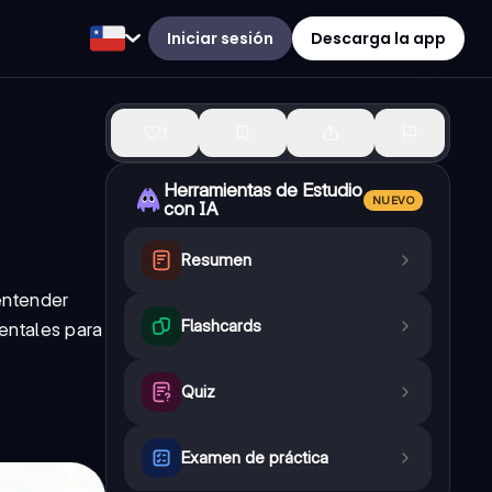
Iniciar sesión
Descarga la app
1
Herramientas de Estudio
NUEVO
con IA
Resumen
entender
Flashcards
entales para
Quiz
Examen de práctica