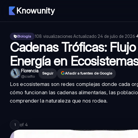
Knowunity
108
visualizaciones
·
Actualizado
24 de julio de 2026
·
Biología
Cadenas Tróficas: Flujo
Energía en Ecosistema
Florencia
Seguir
Añadir a fuentes de Google
@
cialflo
Los ecosistemas son redes complejas donde cada orga
cómo funcionan las cadenas alimentarias, las poblac
comprender la naturaleza que nos rodea.
of
4
1