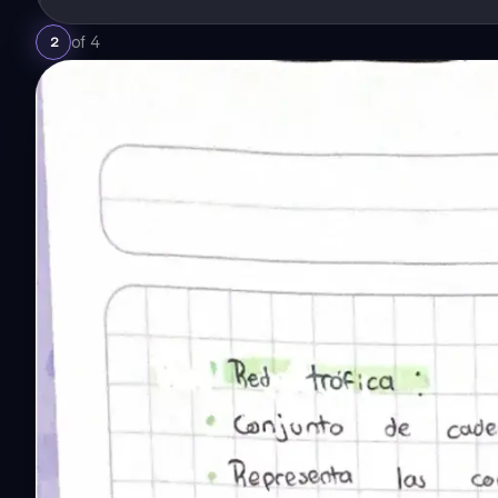
of
4
2