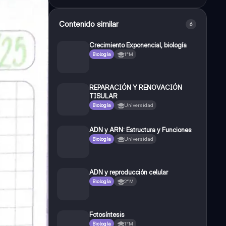
Contenido similar
6
Crecimiento Exponencial, biología
Biología
1°M
REPARACIÓN Y RENOVACIÓN
TISULAR
Biología
Universidad
ADN y ARN: Estructura y Funciones
Biología
Universidad
ADN y reproducción celular
Biología
2°M
Fotosíntesis
Biología
1°M