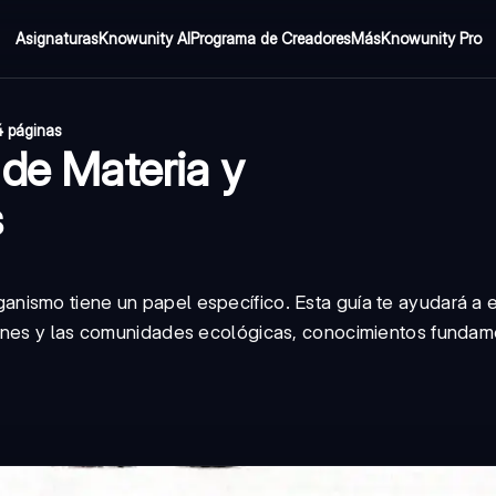
Asignaturas
Knowunity AI
Programa de Creadores
Más
Knowunity Pro
4 páginas
 de Materia y
s
nismo tiene un papel específico. Esta guía te ayudará a 
iones y las comunidades ecológicas, conocimientos fundam