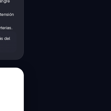
sangre
 tensión
terias.
ás del