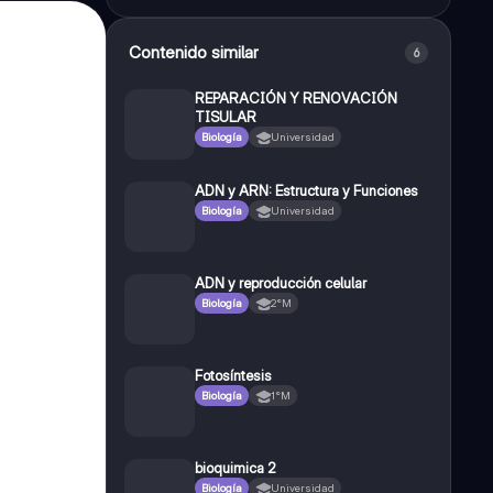
Contenido similar
6
REPARACIÓN Y RENOVACIÓN
TISULAR
Biología
Universidad
ADN y ARN: Estructura y Funciones
Biología
Universidad
ADN y reproducción celular
Biología
2°M
Fotosíntesis
Biología
1°M
bioquimica 2
Biología
Universidad