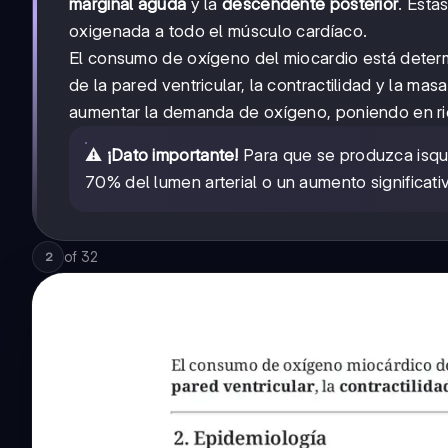
marginal aguda
y la
descendente posterior
. Esta
oxigenada a todo el músculo cardíaco.
El consumo de oxígeno del miocardio está determi
de la pared ventricular, la contractilidad y la ma
aumentar la demanda de oxígeno, poniendo en rie
⚠️
¡Dato importante!
Para que se produzca isque
70% del lumen arterial o un aumento significat
of
32
2