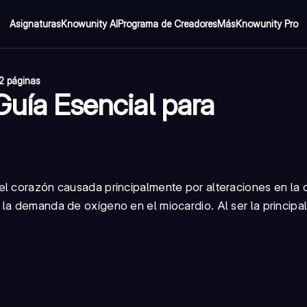
Asignaturas
Knowunity AI
Programa de Creadores
Más
Knowunity Pro
2 páginas
Guía Esencial para
l corazón causada principalmente por alteraciones en la c
la demanda de oxígeno en el miocardio. Al ser la principa