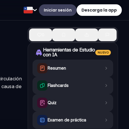
Iniciar sesión
Descarga la app
0
Herramientas de Estudio
NUEVO
con IA
Resumen
irculación
Flashcards
l causa de
Quiz
Examen de práctica