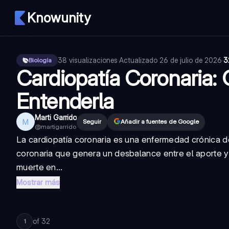
Knowunity
38
visualizaciones
·
Actualizado
26 de julio de 2026
·
3
Biología
Cardiopatía Coronaria: 
Entenderla
Marti Garrido
M
Seguir
Añadir a fuentes de Google
@
martigarrido
La cardiopatía coronaria es una enfermedad crónica de
coronaria que genera un desbalance entre el aporte y 
muerte en...
Mostrar más
of
32
1