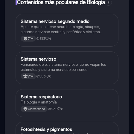
a determinadas funciones.
Contenidos más populares de Biología
9
Sistema nervioso segundo medio
Biología
Apunte que contiene neurohistologia, sinapsis,
sistema nervioso central y periférico y sistema
endocrino
313
4
2°M
S
Sistema nervioso
Biología
Funciones de el sistema nervioso, como viajan los
estimulos y sistema nervioso periferico
586
0
2°M
Sistema respiratorio
Biología
Fisiología y anatomía
230
8
Universidad
Fotosíntesis y pigmentos
Biología