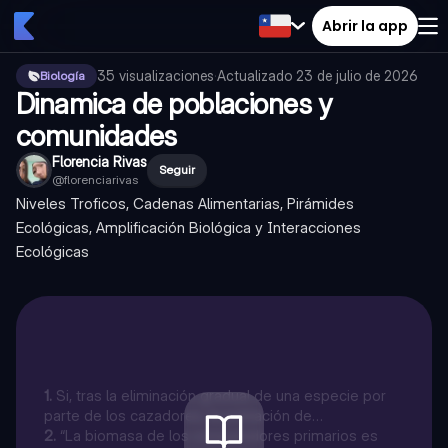
Abrir la app
35
visualizaciones
·
Actualizado
23 de julio de 2026
Biología
Dinamica de poblaciones y
comunidades
Florencia Rivas
Seguir
@
florenciarivas
Niveles Troficos, Cadenas Alimentarias, Pirámides
Ecológicas, Amplificación Biológica y Interacciones
Ecológicas
1
.
Si, tras la eliminación gradual de una especie por
parte de los cazadores, la población de
consumidores secundarios aumenta rápidamente,
2
.
“La biomasa de los consumidores primarios es