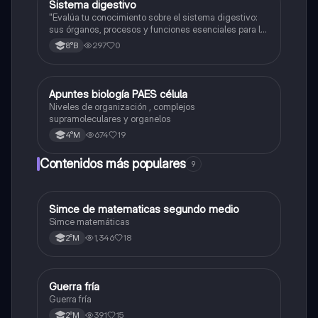
Sistema digestivo
Biología
"Evalúa tu conocimiento sobre el sistema digestivo:
sus órganos, procesos y funciones esenciales para la
nutrición."
297
0
8°B
Apuntes biología PAES célula
Biología
Niveles de organización , complejos
supramoleculares y organelos
674
19
4°M
Contenidos más populares
9
Simce de matematicas segundo medio
Matemáticas
Simce matemáticas
1,346
18
2°M
Guerra fría
Historia
Guerra fría
391
15
2°M