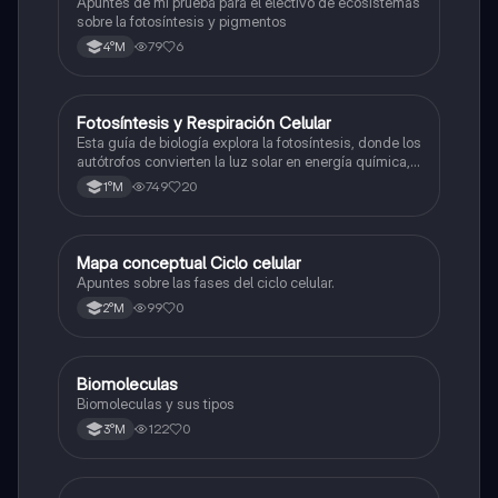
Apuntes de mi prueba para el electivo de ecosistemas
sobre la fotosíntesis y pigmentos
79
6
4°M
Fotosíntesis y Respiración Celular
Biología
Esta guía de biología explora la fotosíntesis, donde los
autótrofos convierten la luz solar en energía química, y
la respiración celular, un proceso vital para el flujo de
749
20
1°M
energía en los ecosistemas.
Mapa conceptual Ciclo celular
Biología
Apuntes sobre las fases del ciclo celular.
99
0
2°M
Biomoleculas
Biología
Biomoleculas y sus tipos
122
0
3°M