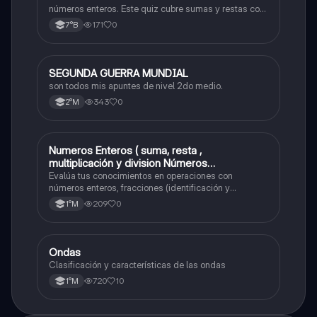
números enteros. Este quiz cubre sumas y restas con
números positivos y negativos.
171
0
7°B
SEGUNDA GUERRA MUNDIAL
Historia
son todos mis apuntes de nivel 2do medio.
343
0
2°M
Numeros Enteros ( suma, resta ,
Matemáticas
multiplicación y division Números
Fraccionarios si es Propia o Impropia o mixto
Evalúa tus conocimientos en operaciones con
( suma , resta , multiplicación y división)
números enteros, fracciones (identificación y
operaciones) y conversiones de porcentajes (fracción,
Porcentaje ( fracción, porcentual y decimal).
209
0
1°M
decimal y viceversa).
Ondas
Física
Clasificación y características de las ondas
720
10
1°M