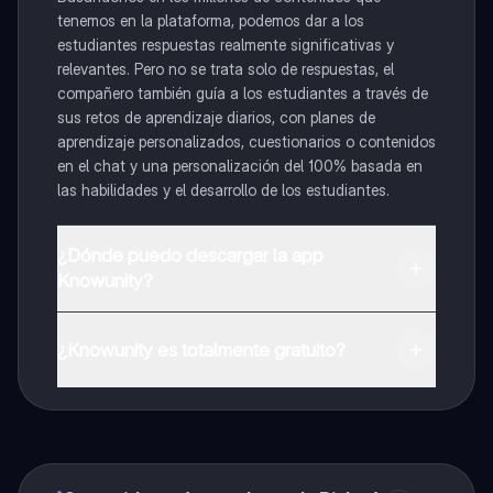
tenemos en la plataforma, podemos dar a los
estudiantes respuestas realmente significativas y
relevantes. Pero no se trata solo de respuestas, el
compañero también guía a los estudiantes a través de
sus retos de aprendizaje diarios, con planes de
aprendizaje personalizados, cuestionarios o contenidos
en el chat y una personalización del 100% basada en
las habilidades y el desarrollo de los estudiantes.
¿Dónde puedo descargar la app
Knowunity?
Puedes descargar la app en Google Play Store y Apple
App Store.
¿Knowunity es totalmente gratuito?
¡Sí lo es! Tienes acceso totalmente gratuito a todo el
contenido de la app, puedes chatear con otros
alumnos y recibir ayuda inmeditamente. Puedes ganar
dinero utilizando la aplicación, que te permitirá acceder