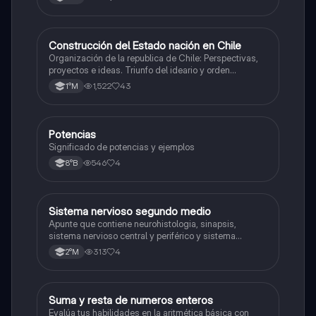
Construcción del Estado nación en Chile
Historia
Organización de la republica de Chile: Perspectivas,
proyectos e ideas. Triunfo del ideario y orden
conservador. Constitución de 1833. "Era Portaliana"
1,522
43
1°M
Potencias
Matemáticas
Significado de potencias y ejemplos
546
4
8°B
Sistema nervioso segundo medio
Biología
Apunte que contiene neurohistologia, sinapsis,
sistema nervioso central y periférico y sistema
endocrino
313
4
2°M
S
Suma y resta de numeros enteros
Matemáticas
Evalúa tus habilidades en la aritmética básica con