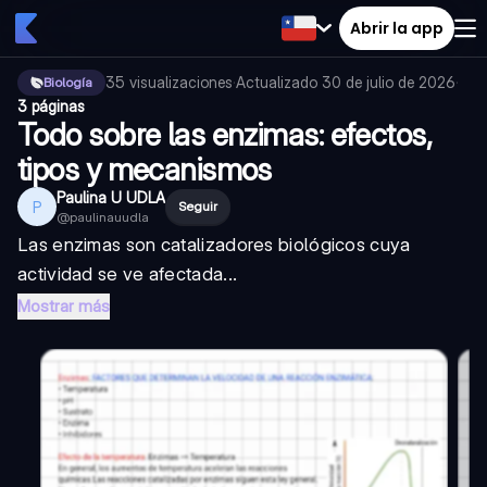
Abrir la app
35
visualizaciones
·
Actualizado
30 de julio de 2026
·
Biología
3 páginas
Todo sobre las enzimas: efectos,
tipos y mecanismos
Paulina U UDLA
P
Seguir
@
paulinauudla
Las enzimas son catalizadores biológicos cuya
actividad se ve afectada...
Mostrar más