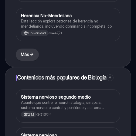
Herencia No-Mendeliana
Biología
Esta lección explora patrones de herencia no
mendelianos, incluyendo dominancia incompleta, co-
dominancia y herencia ligada al sexo, con el objetivo
44
1
Universidad
de comprender la transmisión genética.
Más
Contenidos más populares de Biología
9
Sistema nervioso segundo medio
Biología
Apunte que contiene neurohistologia, sinapsis,
sistema nervioso central y periférico y sistema
endocrino
313
4
2°M
Sistema nervioso
Biología