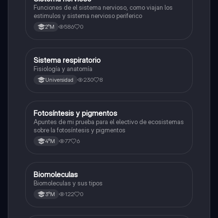
S
Funciones de el sistema nervioso, como viajan los
estimulos y sistema nervioso periferico
586
0
2°M
Sistema respiratorio
Biología
Fisiología y anatomía
230
8
Universidad
Fotosíntesis y pigmentos
Biología
Apuntes de mi prueba para el electivo de ecosistemas
sobre la fotosíntesis y pigmentos
77
6
4°M
Biomoleculas
Biología
Biomoleculas y sus tipos
122
0
3°M