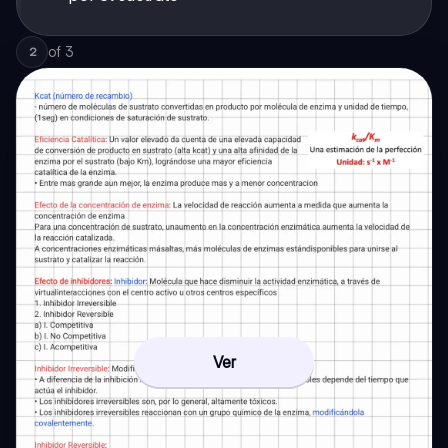
of
3
2
Ver