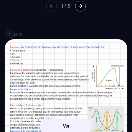
1
/
3
of
3
1
Ver