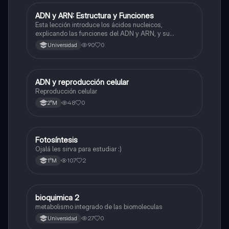
ADN y ARN: Estructura y Funciones
Biología
Esta lección introduce los ácidos nucleicos,
explicando las funciones del ADN y ARN, y su
estructura basada en nucleótidos.
90
0
Universidad
ADN y reproducción celular
Biología
Reproducción celular
48
0
2°M
Fotosíntesis
Biología
Ojalá les sirva para estudiar :)
107
2
1°M
bioquimica 2
Biología
metabolismo integrado de las biomoleculas
27
0
Universidad