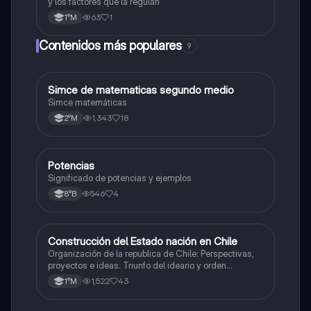
y los factores que la regulan
63
1
1°M
Contenidos más populares
9
Simce de matematicas segundo medio
Matemáticas
Simce matemáticas
1,343
18
2°M
Potencias
Matemáticas
Significado de potencias y ejemplos
546
4
8°B
Construcción del Estado nación en Chile
Historia
Organización de la republica de Chile: Perspectivas,
proyectos e ideas. Triunfo del ideario y orden
conservador. Constitución de 1833. "Era Portaliana"
1,522
43
1°M