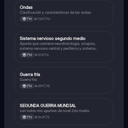
Ondas
Física
Clasificación y características de las ondas
720
10
1°M
Sistema nervioso segundo medio
Biología
Apunte que contiene neurohistologia, sinapsis,
sistema nervioso central y periférico y sistema
endocrino
313
4
2°M
Guerra fría
Historia
Guerra fría
391
15
2°M
SEGUNDA GUERRA MUNDIAL
Historia
son todos mis apuntes de nivel 2do medio.
343
0
2°M