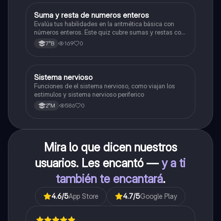
S
Suma y resta de numeros enteros
Matemáticas
Evalúa tus habilidades en la aritmética básica con
números enteros. Este quiz cubre sumas y restas con
números positivos y negativos.
169
0
7°B
S
Sistema nervioso
Biología
Funciones de el sistema nervioso, como viajan los
estimulos y sistema nervioso periferico
586
0
2°M
Mira lo que dicen nuestros
usuarios. Les encantó —
y a ti
también te encantará
.
4.6
/5
App Store
4.7
/5
Google Play