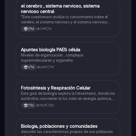
el cerebro , sistema nervioso, sistema
Biología
nervioso central
"Este cuestionario evalúa tu conocimiento sobre el
cerebro, el sistema nervioso y el sistema nervioso
central."
179
0
2°M
Apuntes biología PAES célula
Biología
Niveles de organización , complejos
supramoleculares y organelos
674
19
4°M
Fotosíntesis y Respiración Celular
Biología
Esta guía de biología explora la fotosíntesis, donde los
autótrofos convierten la luz solar en energía química, y
la respiración celular, un proceso vital para el flujo de
749
20
1°M
energía en los ecosistemas.
Biologia, poblaciones y comunidades
Biología
describir las caracteristicas propias de una poblacion