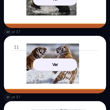
of
37
20
Ver
of
37
21