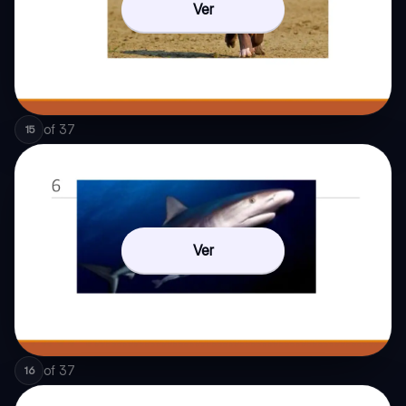
Ver
of
37
15
Ver
of
37
16