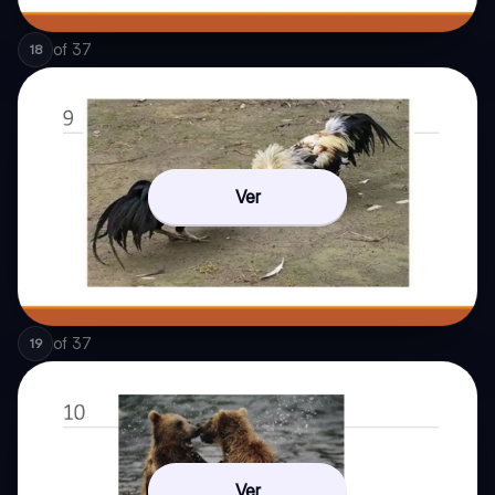
of
37
18
Ver
of
37
19
Ver