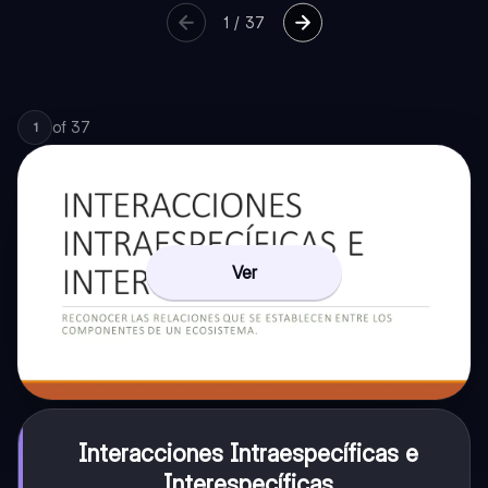
1
/
37
of
37
1
Ver
Interacciones Intraespecíficas e
Interespecíficas