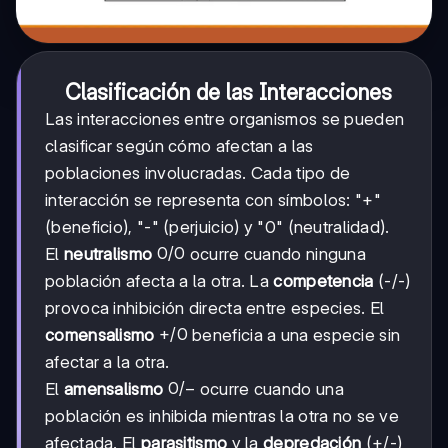
Clasificación de las Interacciones
Las interacciones entre organismos se pueden
clasificar según cómo afectan a las
poblaciones involucradas. Cada tipo de
interacción se representa con símbolos: "+"
(beneficio), "-" (perjuicio) y "0" (neutralidad).
0/0
0/0
El
neutralismo
ocurre cuando ninguna
población afecta a la otra. La
competencia
(-/-)
provoca inhibición directa entre especies. El
+/0
+
/0
comensalismo
beneficia a una especie sin
afectar a la otra.
0/-
0/
−
El
amensalismo
ocurre cuando una
población es inhibida mientras la otra no se ve
afectada. El
parasitismo
y la
depredación
(+/-)