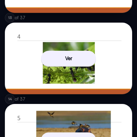
of
37
13
Ver
of
37
14