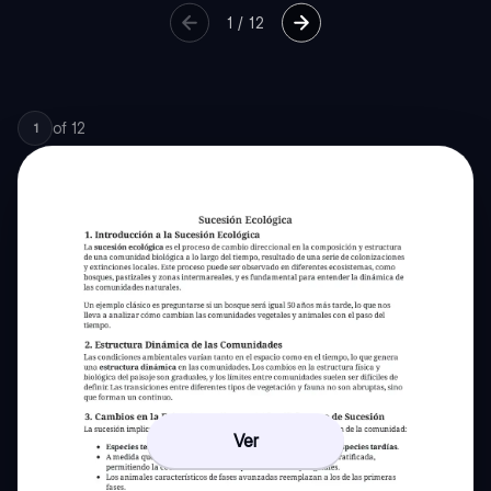
1
/
12
of
12
1
Ver