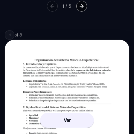
1
/
5
of
5
1
Ver