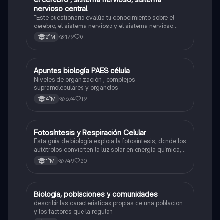
nervioso central
"Este cuestionario evalúa tu conocimiento sobre el
cerebro, el sistema nervioso y el sistema nervioso
central."
179
0
2°M
Apuntes biología PAES célula
Biología
Niveles de organización , complejos
supramoleculares y organelos
674
19
4°M
Fotosíntesis y Respiración Celular
Biología
Esta guía de biología explora la fotosíntesis, donde los
autótrofos convierten la luz solar en energía química, y
la respiración celular, un proceso vital para el flujo de
749
20
1°M
energía en los ecosistemas.
Biologia, poblaciones y comunidades
Biología
describir las caracteristicas propias de una poblacion
y los factores que la regulan