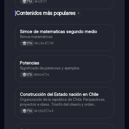
63
1
1°M
Contenidos más populares
9
Simce de matematicas segundo medio
Matemáticas
Simce matemáticas
1,343
18
2°M
Potencias
Matemáticas
Significado de potencias y ejemplos
546
4
8°B
Construcción del Estado nación en Chile
Historia
Organización de la republica de Chile: Perspectivas,
proyectos e ideas. Triunfo del ideario y orden
conservador. Constitución de 1833. "Era Portaliana"
1,522
43
1°M