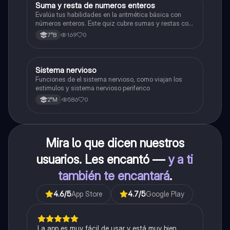
S
Suma y resta de numeros enteros
Matemáticas
Evalúa tus habilidades en la aritmética básica con
números enteros. Este quiz cubre sumas y restas con
números positivos y negativos.
169
0
7°B
S
Sistema nervioso
Biología
Funciones de el sistema nervioso, como viajan los
estimulos y sistema nervioso periferico
586
0
2°M
Mira lo que dicen nuestros
usuarios. Les encantó —
y a ti
también te encantará
.
4.6
/5
App Store
4.7
/5
Google Play
La app es muy fácil de usar y está muy bien