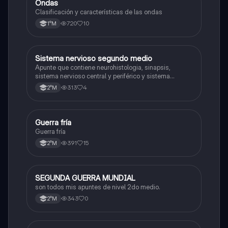
Ondas
Física
Clasificación y características de las ondas
720
10
1°M
Sistema nervioso segundo medio
Biología
Apunte que contiene neurohistologia, sinapsis,
sistema nervioso central y periférico y sistema
endocrino
313
4
2°M
G
Guerra fría
Historia
Guerra fría
391
15
2°M
SEGUNDA GUERRA MUNDIAL
Historia
son todos mis apuntes de nivel 2do medio.
343
0
2°M