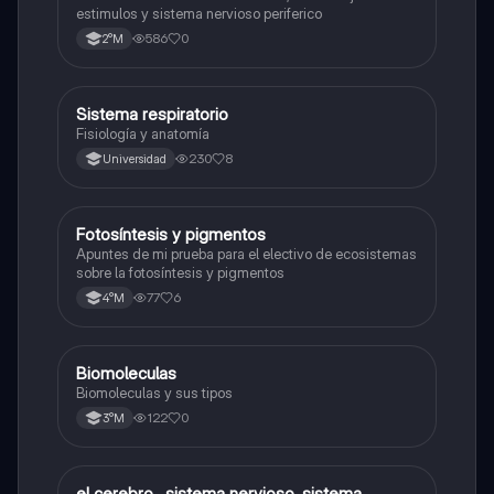
estimulos y sistema nervioso periferico
586
0
2°M
Sistema respiratorio
Biología
Fisiología y anatomía
230
8
Universidad
Fotosíntesis y pigmentos
Biología
Apuntes de mi prueba para el electivo de ecosistemas
sobre la fotosíntesis y pigmentos
77
6
4°M
Biomoleculas
Biología
Biomoleculas y sus tipos
122
0
3°M
el cerebro , sistema nervioso, sistema
Biología