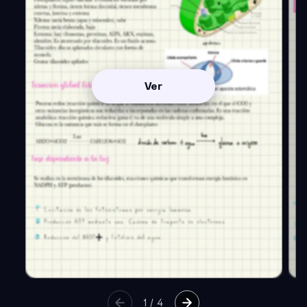
Ver
1
/
4