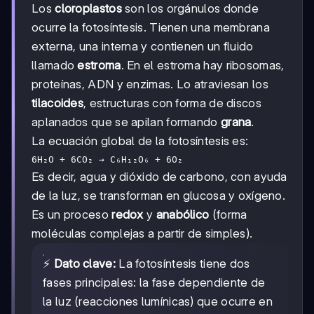
Los
cloroplastos
son los orgánulos donde
ocurre la fotosíntesis. Tienen una membrana
externa, una interna y contienen un fluido
llamado
estroma
. En el estroma hay ribosomas,
proteínas, ADN y enzimas. Lo atraviesan los
tilacoides
, estructuras con forma de discos
aplanados que se apilan formando
grana
.
La ecuación global de la fotosíntesis es:
6H₂O + 6CO₂ → C₆H₁₂O₆ + 6O₂
Es decir, agua y dióxido de carbono, con ayuda
de la luz, se transforman en glucosa y oxígeno.
Es un proceso
redox
y
anabólico
(forma
moléculas complejas a partir de simples).
⚡
Dato clave:
La fotosíntesis tiene dos
fases principales: la fase dependiente de
la luz (reacciones lumínicas) que ocurre en