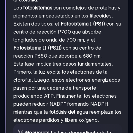
Los
fotosistemas
son complejos de proteínas y
pigmentos empaquetados en los tilacoides.
Existen dos tipos: el
Fotosistema I (PSI)
con su
centro de reacción P700 que absorbe
longitudes de onda de 700 nm, y el
Fotosistema II (PSII)
con su centro de
reacción P680 que absorbe a 680 nm.
Esta fase implica tres pasos fundamentales.
Primero, la luz excita los electrones de la
clorofila. Luego, estos electrones energizados
pasan por una cadena de transporte
produciendo ATP. Finalmente, los electrones
pueden reducir NADP⁺ formando NADPH,
mientras que la
fotólisis del agua
reemplaza los
electrones perdidos y libera oxígeno.
💡
¡Recuerda!
La fase dependiente de la