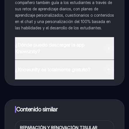
compañero también guía a los estudiantes a través de
sus retos de aprendizaje diarios, con planes de
aprendizaje personalizados, cuestionarios o contenidos
en el chat y una personalización del 100% basada en
las habilidades y el desarrollo de los estudiantes.
¿Dónde puedo descargar la app
Knowunity?
Puedes descargar la app en Google Play Store y Apple
App Store.
¿Knowunity es totalmente gratuito?
¡Sí lo es! Tienes acceso totalmente gratuito a todo el
contenido de la app, puedes chatear con otros
alumnos y recibir ayuda inmeditamente. Puedes ganar
dinero utilizando la aplicación, que te permitirá acceder
a determinadas funciones.
Contenido similar
REPARACIÓN Y RENOVACIÓN TISULAR
Biología