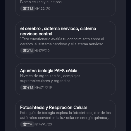
Biomoleculas y sus tipos
122
0
3°M
el cerebro , sistema nervioso, sistema
Biología
nervioso central
"Este cuestionario evalúa tu conocimiento sobre el
cerebro, el sistema nervioso y el sistema nervioso
central."
179
0
2°M
Apuntes biología PAES célula
Biología
Niveles de organización , complejos
supramoleculares y organelos
674
19
4°M
Fotosíntesis y Respiración Celular
Biología
Esta guía de biología explora la fotosíntesis, donde los
autótrofos convierten la luz solar en energía química, y
la respiración celular, un proceso vital para el flujo de
749
20
1°M
energía en los ecosistemas.