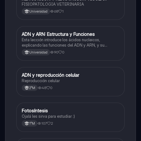
FISIOPATOLOGIA VETERINARIA
68
1
Universidad
ADN y ARN: Estructura y Funciones
Biología
Esta lección introduce los ácidos nucleicos,
explicando las funciones del ADN y ARN, y su
estructura basada en nucleótidos.
90
0
Universidad
ADN y reproducción celular
Biología
Reproducción celular
48
0
2°M
Fotosíntesis
Biología
Ojalá les sirva para estudiar :)
107
2
1°M