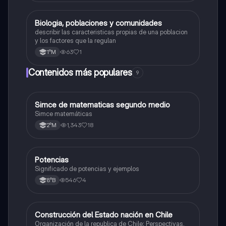
Biologia, poblaciones y comunidades
Biología
describir las caracteristicas propias de una poblacion
y los factores que la regulan
63
1
1°M
Contenidos más populares
9
Simce de matematicas segundo medio
Matemáticas
Simce matemáticas
1,343
18
2°M
Potencias
Matemáticas
Significado de potencias y ejemplos
546
4
8°B
Construcción del Estado nación en Chile
Historia
Organización de la republica de Chile: Perspectivas,