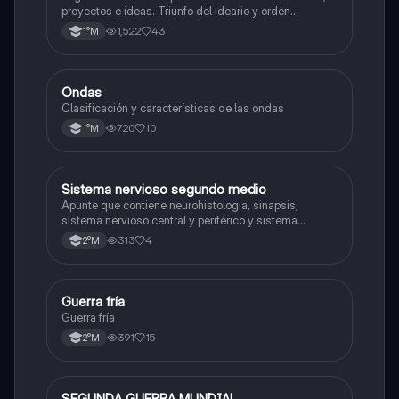
proyectos e ideas. Triunfo del ideario y orden
conservador. Constitución de 1833. "Era Portaliana"
1,522
43
1°M
Ondas
Física
Clasificación y características de las ondas
720
10
1°M
Sistema nervioso segundo medio
Biología
Apunte que contiene neurohistologia, sinapsis,
sistema nervioso central y periférico y sistema
endocrino
313
4
2°M
Guerra fría
Historia
Guerra fría
391
15
2°M
SEGUNDA GUERRA MUNDIAL
Historia