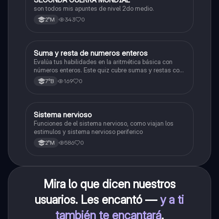
son todos mis apuntes de nivel 2do medio.
343
0
2°M
S
Suma y resta de numeros enteros
Matemáticas
Evalúa tus habilidades en la aritmética básica con
números enteros. Este quiz cubre sumas y restas con
números positivos y negativos.
169
0
7°B
S
Sistema nervioso
Biología
Funciones de el sistema nervioso, como viajan los
estimulos y sistema nervioso periferico
586
0
2°M
Mira lo que dicen nuestros
usuarios. Les encantó —
y a ti
también te encantará
.