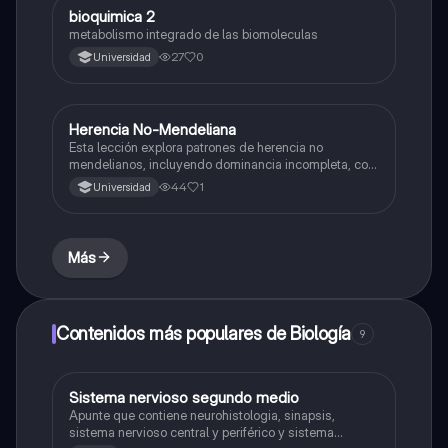
bioquimica 2
Biología
metabolismo integrado de las biomoleculas
27
0
Universidad
Herencia No-Mendeliana
Biología
Esta lección explora patrones de herencia no
mendelianos, incluyendo dominancia incompleta, co-
dominancia y herencia ligada al sexo, con el objetivo
44
1
Universidad
de comprender la transmisión genética.
Más
Contenidos más populares de Biología
9
Sistema nervioso segundo medio
Biología
Apunte que contiene neurohistologia, sinapsis,
sistema nervioso central y periférico y sistema