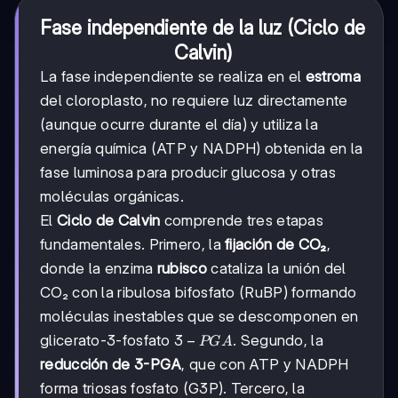
Fase independiente de la luz (Ciclo de
Calvin)
La fase independiente se realiza en el
estroma
del cloroplasto, no requiere luz directamente
(aunque ocurre durante el día) y utiliza la
energía química (ATP y NADPH) obtenida en la
fase luminosa para producir glucosa y otras
moléculas orgánicas.
El
Ciclo de Calvin
comprende tres etapas
fundamentales. Primero, la
fijación de CO₂
,
donde la enzima
rubisco
cataliza la unión del
CO₂ con la ribulosa bifosfato (RuBP) formando
moléculas inestables que se descomponen en
3-
3
−
glicerato-3-fosfato
. Segundo, la
PG
A
PGA
reducción de 3-PGA
, que con ATP y NADPH
forma triosas fosfato (G3P). Tercero, la