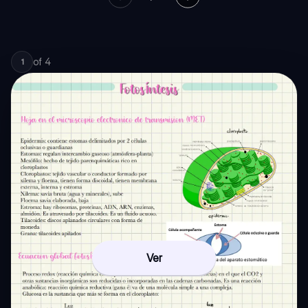
of
4
1
Ver