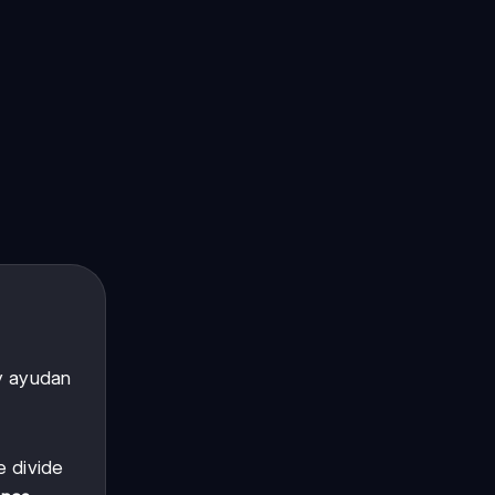
s
 y ayudan
e divide