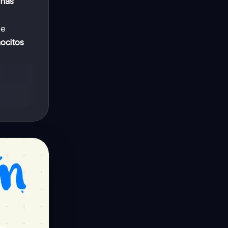
onas
e
ocitos