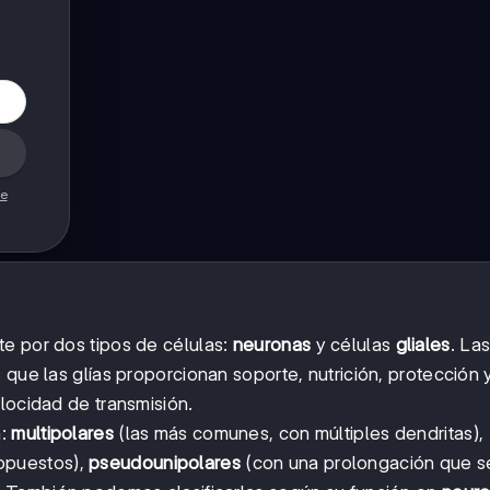
de
e por dos tipos de células:
neuronas
y células
gliales
. La
 que las glías proporcionan soporte, nutrición, protección
locidad de transmisión.
n:
multipolares
(las más comunes, con múltiples dendritas),
opuestos),
pseudounipolares
(con una prolongación que s