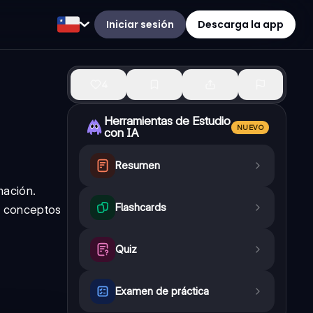
Iniciar sesión
Descarga la app
4
Herramientas de Estudio
NUEVO
con IA
Resumen
mación.
Flashcards
o, conceptos
Quiz
Examen de práctica