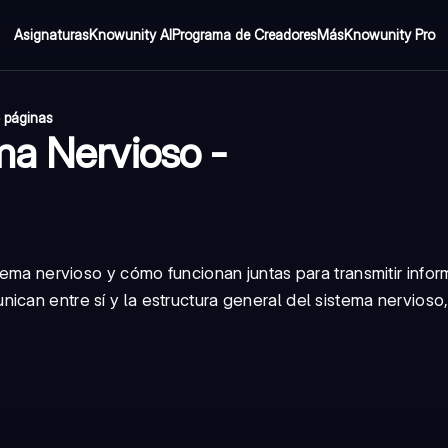
Asignaturas
Knowunity AI
Programa de Creadores
Más
Knowunity Pro
 páginas
ma Nervioso -
stema nervioso y cómo funcionan juntas para transmitir infor
ican entre sí y la estructura general del sistema nervios