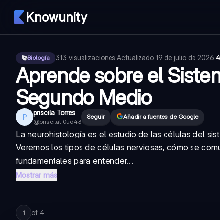
Knowunity
313
visualizaciones
·
Actualizado
19 de julio de 2026
·
4
Biología
Aprende sobre el Siste
Segundo Medio
priscila Torres
P
Seguir
Añadir a fuentes de Google
@
priscilat_0ud43
La neurohistología es el estudio de las células del si
Veremos los tipos de células nerviosas, cómo se comun
fundamentales para entender...
Mostrar más
of
4
1