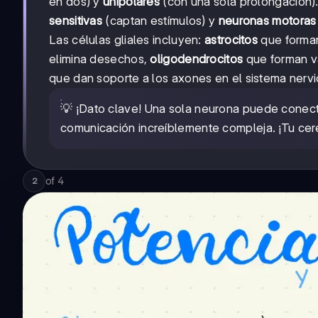
en dos) y
unipolares
(con una sola prolongación)
sensitivas
(captan estímulos) y
neuronas motoras
Las células gliales incluyen:
astrocitos
que forman
elimina desechos,
oligodendrocitos
que forman va
que dan soporte a los axones en el sistema nervio
💡 ¡Dato clave! Una sola neurona puede conect
comunicación increíblemente compleja. ¡Tu cer
of
4
2