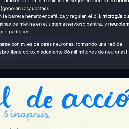
. También podemos clasificarlas según su función en
neur
(generan respuestas).
 la barrera hematoencefálica y regulan el pH,
microglía
qu
inas de mielina en el sistema nervioso central, y
neurolem
so periférico.
arse con miles de otras neuronas, formando una red de
ebro tiene aproximadamente 86 mil millones de neuronas!