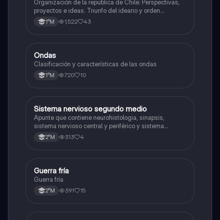
Organización de la republica de Chile: Perspectivas,
proyectos e ideas. Triunfo del ideario y orden
conservador. Constitución de 1833. "Era Portaliana"
1,522
43
1°M
Ondas
Física
Clasificación y características de las ondas
720
10
1°M
Sistema nervioso segundo medio
Biología
Apunte que contiene neurohistologia, sinapsis,
sistema nervioso central y periférico y sistema
endocrino
313
4
2°M
Guerra fría
Historia
Guerra fría
391
15
2°M