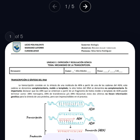
1
/
5
of
5
1