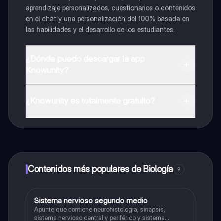
aprendizaje personalizados, cuestionarios o contenidos
en el chat y una personalización del 100% basada en
las habilidades y el desarrollo de los estudiantes.
¿Dónde puedo descargar la app
Knowunity?
Puedes descargar la app en Google Play Store y Apple
App Store.
¿Knowunity es totalmente gratuito?
¡Sí lo es! Tienes acceso totalmente gratuito a todo el
contenido de la app, puedes chatear con otros
alumnos y recibir ayuda inmeditamente. Puedes ganar
dinero utilizando la aplicación, que te permitirá acceder
a determinadas funciones.
Contenidos más populares de Biología
9
Sistema nervioso segundo medio
Biología
Apunte que contiene neurohistologia, sinapsis,
sistema nervioso central y periférico y sistema