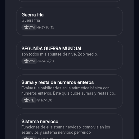
G
Guerra fría
Historia
Guerra fría
391
15
2°M
SEGUNDA GUERRA MUNDIAL
Historia
son todos mis apuntes de nivel 2do medio.
343
0
2°M
S
Suma y resta de numeros enteros
Matemáticas
Evalúa tus habilidades en la aritmética básica con
números enteros. Este quiz cubre sumas y restas con
números positivos y negativos.
169
0
7°B
S
Sistema nervioso
Biología
Funciones de el sistema nervioso, como viajan los
estimulos y sistema nervioso periferico