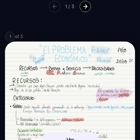
1
/
3
of
3
1