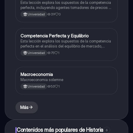
Esta lección explora los supuestos de la competencia
perfecta, incluyendo agentes tomadores de precios y
productos homogéneos, para analizar el equilibrio del
39
0
Universidad
mercado en microeconomía.
Competencia Perfecta y Equilibrio
Economía y Sociedad
Esta lección explora los supuestos de la competencia
perfecta en el análisis del equilibrio de mercado,
incluyendo agentes tomadores de precios y
75
1
Universidad
productos homogéneos.
Macroeconomia
Economía y Sociedad
Macroeconomia solemne
53
1
Universidad
Más
Contenidos más populares de Historia
6