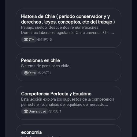
Historia de Chile ( periodo conservador y y
Historia
derechos , leyes, conceptos, etc del trabajo )
trabajo, sueldo, descuentos remuneraciones,
Derechos laborales legislación Chile universal .OIT.
Evolución de las org. trabajadores de Chile. Evolución
119
3
3°M
legislación laboral en Chile. Mecanismos protección a
trabajadores. legislación maternidad.
Pensiones en chile
Economía y Sociedad
Sistema de pensiones chile
25
1
Otros
Competencia Perfecta y Equilibrio
Economía y Sociedad
Esta lección explora los supuestos de la competencia
perfecta en el análisis del equilibrio de mercado,
incluyendo agentes tomadores de precios y
75
1
Universidad
productos homogéneos.
E
economia
Economía y Sociedad