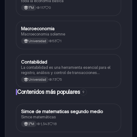
toda la economia basica
117
0
1°M
Macroeconomia
Economía y Sociedad
Macroeconomia solemne
53
1
Universidad
Contabilidad
Economía y Sociedad
La contabilidad es una herramienta esencial para el
registro, análisis y control de transacciones
económicas de una empresa
73
5
Universidad
Contenidos más populares
9
Simce de matematicas segundo medio
Matemáticas
Simce matemáticas
1,343
18
2°M