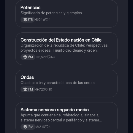
Potencias
Matemáticas
Significado de potencias y ejemplos
546
4
8°B
Construcción del Estado nación en Chile
Historia
Organización de la republica de Chile: Perspectivas,
proyectos e ideas. Triunfo del ideario y orden
conservador. Constitución de 1833. "Era Portaliana"
1,522
43
1°M
Ondas
Física
Clasificación y características de las ondas
720
10
1°M
Sistema nervioso segundo medio
Biología
Apunte que contiene neurohistologia, sinapsis,
sistema nervioso central y periférico y sistema
endocrino
313
4
2°M