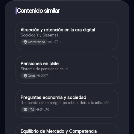
dinero utilizando la aplicación, que te permitirá acceder
a determinadas funciones.
Contenido similar
Atracción y retención en la era digital
Economía y Sociedad
Sociología y Sistemas
21
0
Universidad
Pensiones en chile
Economía y Sociedad
Sistema de pensiones chile
25
1
Otros
Preguntas economía y sociedad
Economía y Sociedad
Responde estas preguntas refiriendote a la inflación
31
0
4°M
Equilibrio de Mercado y Competencia
Economía y Sociedad