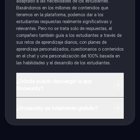
adaptado a las necesidades de los estudiantes.
Basándonos en los millones de contenidos que
tenemos en la plataforma, podemos dar a los
estudiantes respuestas realmente significativas y
relevantes. Pero no se trata solo de respuestas, el
compañero también guía a los estudiantes a través de
sus retos de aprendizaje diarios, con planes de
aprendizaje personalizados, cuestionarios o contenidos
en el chat y una personalización del 100% basada en
las habilidades y el desarrollo de los estudiantes.
¿Dónde puedo descargar la app
Knowunity?
Puedes descargar la app en Google Play Store y Apple
App Store.
¿Knowunity es totalmente gratuito?
¡Sí lo es! Tienes acceso totalmente gratuito a todo el
contenido de la app, puedes chatear con otros
alumnos y recibir ayuda inmeditamente. Puedes ganar