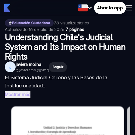
Abrir la app
75
visualizaciones
·
Educación Ciudadana
Actualizado
16 de julio de 2026
·
7 páginas
Understanding Chile's Judicial
System and Its Impact on Human
Rights
javiera molina
J
Seguir
@
javieramo_ygvmq
El Sistema Judicial Chileno y las Bases de la
Institucionalidad...
Mostrar más