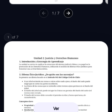
1
/
7
of
7
1
Ver