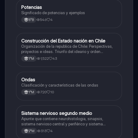
Potencias
Matemáticas
Significado de potencias y ejemplos
546
4
8°B
Construcción del Estado nación en Chile
Historia
Organización de la republica de Chile: Perspectivas,
proyectos e ideas. Triunfo del ideario y orden
conservador. Constitución de 1833. "Era Portaliana"
1,522
43
1°M
Ondas
Física
Clasificación y características de las ondas
720
10
1°M
Sistema nervioso segundo medio
Biología
Apunte que contiene neurohistologia, sinapsis,
sistema nervioso central y periférico y sistema
endocrino
313
4
2°M