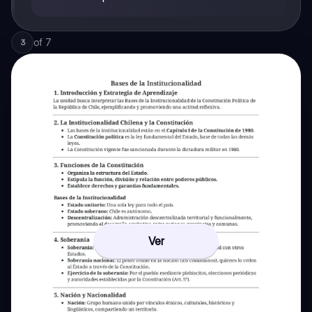
of
7
3
Ver