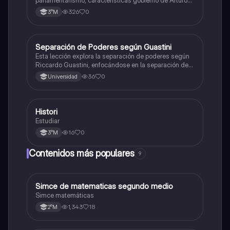
Alessandri
326
0
3°M
Separación de Poderes según Guastini
Educación Ciudadana
Esta lección explora la separación de poderes según
Riccardo Guastini, enfocándose en la separación de
poderes en sentido estricto y la división del poder con
36
0
Universidad
sus mecanismos de control.
Histori
Educación Ciudadana
Estudiar
16
0
3°M
Contenidos más populares
9
Simce de matematicas segundo medio
Matemáticas
Simce matemáticas
1,343
18
2°M