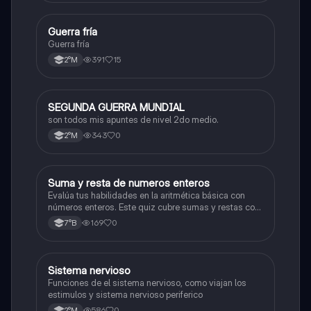
G
Guerra fría
Historia
Guerra fría
391
15
2°M
SEGUNDA GUERRA MUNDIAL
Historia
son todos mis apuntes de nivel 2do medio.
343
0
2°M
S
Suma y resta de numeros enteros
Matemáticas
Evalúa tus habilidades en la aritmética básica con
números enteros. Este quiz cubre sumas y restas con
números positivos y negativos.
169
0
7°B
S
Sistema nervioso
Biología
Funciones de el sistema nervioso, como viajan los
estimulos y sistema nervioso periferico
586
0
2°M