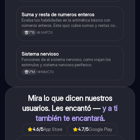
S
Suma y resta de numeros enteros
Matemáticas
Evalúa tus habilidades en la aritmética básica con
números enteros. Este quiz cubre sumas y restas con
números positivos y negativos.
169
0
7°B
S
Sistema nervioso
Biología
Funciones de el sistema nervioso, como viajan los
estimulos y sistema nervioso periferico
586
0
2°M
Mira lo que dicen nuestros
usuarios. Les encantó —
y a ti
también te encantará
.
4.6
/5
App Store
4.7
/5
Google Play