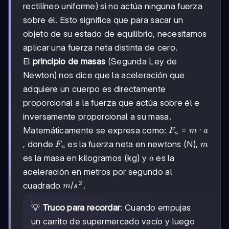
rectilíneo uniforme) si no actúa ninguna fuerza
sobre él. Esto significa que para sacar un
objeto de su estado de equilibrio, necesitamos
aplicar una fuerza neta distinta de cero.
El
principio de masas
(Segunda Ley de
Newton) nos dice que la aceleración que
adquiere un cuerpo es directamente
proporcional a la fuerza que actúa sobre él e
inversamente proporcional a su masa.
F_n
=
⋅
Matemáticamente se expresa como:
F
m
a
n
= m
F_n
m
, donde
es la fuerza neta en newtons (N),
F
m
n
\cdot
a
es la masa en kilogramos (kg) y
es la
a
a
aceleración en metros por segundo al
2
m/s²
/
cuadrado
.
m
s
💡
Truco para recordar
: Cuando empujas
un carrito de supermercado vacío y luego