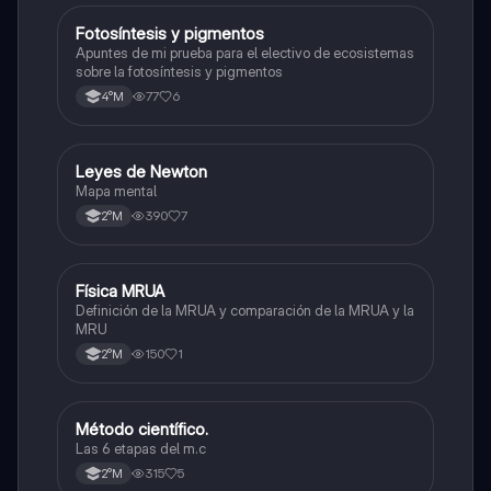
Fotosíntesis y pigmentos
Biología
Apuntes de mi prueba para el electivo de ecosistemas
sobre la fotosíntesis y pigmentos
77
6
4°M
Leyes de Newton
Física
Mapa mental
390
7
2°M
Física MRUA
Física
Definición de la MRUA y comparación de la MRUA y la
MRU
150
1
2°M
Método científico.
Física
Las 6 etapas del m.c
315
5
2°M