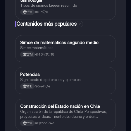
Sismología
Tipos de sismos bieeen resumido
83
0
1°M
Contenidos más populares
9
Simce de matematicas segundo medio
Matemáticas
Simce matemáticas
1,343
18
2°M
Potencias
Matemáticas
Significado de potencias y ejemplos
544
4
8°B
Construcción del Estado nación en Chile
Historia
Organización de la republica de Chile: Perspectivas,
proyectos e ideas. Triunfo del ideario y orden
conservador. Constitución de 1833. "Era Portaliana"
1,522
43
1°M