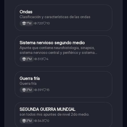
Ondas
Física
Clasificación y características de las ondas
720
10
1°M
Sistema nervioso segundo medio
Biología
Apunte que contiene neurohistologia, sinapsis,
sistema nervioso central y periférico y sistema
endocrino
313
4
2°M
Guerra fría
Historia
Guerra fría
391
15
2°M
SEGUNDA GUERRA MUNDIAL
Historia
son todos mis apuntes de nivel 2do medio.
343
0
2°M