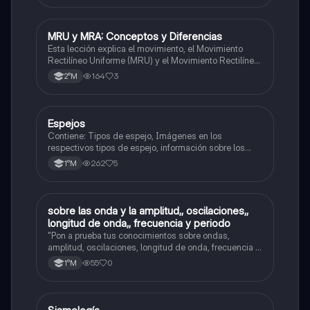
MRU y MRA: Conceptos y Diferencias
Física
Esta lección explica el movimiento, el Movimiento
Rectilíneo Uniforme (MRU) y el Movimiento Rectilíneo
Acelerado (MRA), incluyendo sus características y
164
3
2°M
diferencias.
Espejos
Física
Contiene: Tipos de espejo, Imágenes en los
respectivos tipos de espejo, información sobre los
rayos principales. Asignatura: Física (1ero medio)
262
5
1°M
sobre las onda y la amplitud,, oscilaciones,,
Física
longitud de onda,, frecuencia y periodo
"Pon a prueba tus conocimientos sobre ondas,
amplitud, oscilaciones, longitud de onda, frecuencia y
periodo."
55
0
1°M
Física