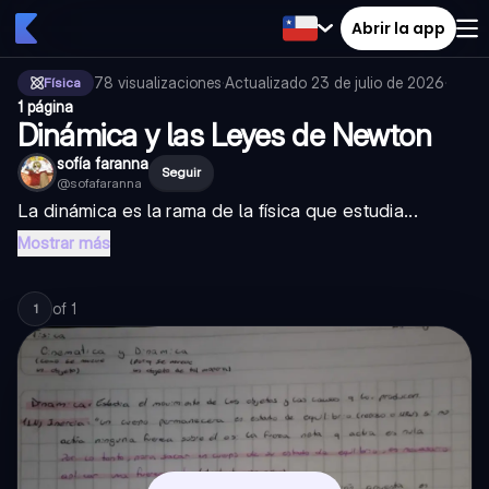
Abrir la app
78
visualizaciones
·
Actualizado
23 de julio de 2026
·
Física
1 página
Dinámica y las Leyes de Newton
sofía faranna
Seguir
@
sofafaranna
La dinámica es la rama de la física que estudia...
Mostrar más
of
1
1