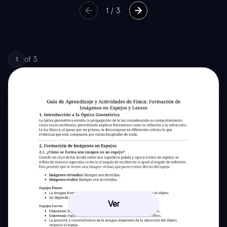
1
/
3
of
3
1
Ver