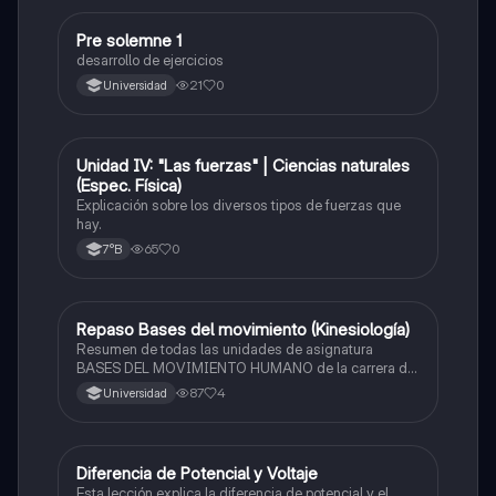
Pre solemne 1
Física
desarrollo de ejercicios
21
0
Universidad
Unidad IV: "Las fuerzas" | Ciencias naturales
Física
(Espec. Física)
Explicación sobre los diversos tipos de fuerzas que
hay.
65
0
7°B
Repaso Bases del movimiento (Kinesiología)
Física
Resumen de todas las unidades de asignatura
BASES DEL MOVIMIENTO HUMANO de la carrera de
KINESIOLOGÍA (Apuntes en bases a libros)
87
4
Universidad
Diferencia de Potencial y Voltaje
Física
Esta lección explica la diferencia de potencial y el