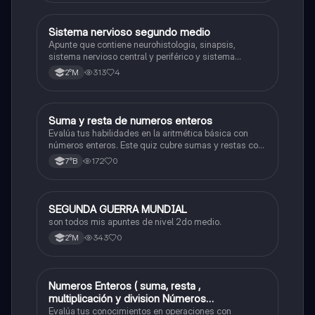
Sistema nervioso segundo medio
Biología
Apunte que contiene neurohistologia, sinapsis,
sistema nervioso central y periférico y sistema
endocrino
313
4
2°M
S
Suma y resta de numeros enteros
Matemáticas
Evalúa tus habilidades en la aritmética básica con
números enteros. Este quiz cubre sumas y restas con
números positivos y negativos.
172
0
7°B
SEGUNDA GUERRA MUNDIAL
Historia
son todos mis apuntes de nivel 2do medio.
343
0
2°M
Numeros Enteros ( suma, resta ,
Matemáticas
multiplicación y division Números
Fraccionarios si es Propia o Impropia o mixto
Evalúa tus conocimientos en operaciones con