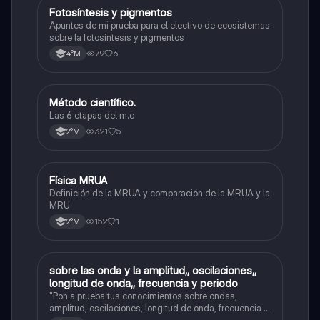
Fotosíntesis y pigmentos
Biología
Apuntes de mi prueba para el electivo de ecosistemas
sobre la fotosíntesis y pigmentos
79
6
4°M
Método científico.
Física
Las 6 etapas del m.c
321
5
2°M
Física MRUA
Física
Definición de la MRUA y comparación de la MRUA y la
MRU
152
1
2°M
sobre las onda y la amplitud,, oscilaciones,,
Física
longitud de onda,, frecuencia y periodo
"Pon a prueba tus conocimientos sobre ondas,
amplitud, oscilaciones, longitud de onda, frecuencia y