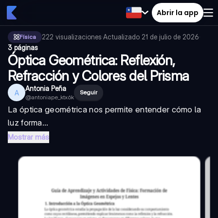
Abrir la app
222
visualizaciones
·
Actualizado
21 de julio de 2026
·
Física
3 páginas
Óptica Geométrica: Reflexión,
Refracción y Colores del Prisma
Antonia Peña
A
Seguir
@
antoniape_ktx6k
La óptica geométrica nos permite entender cómo la
luz forma...
Mostrar más