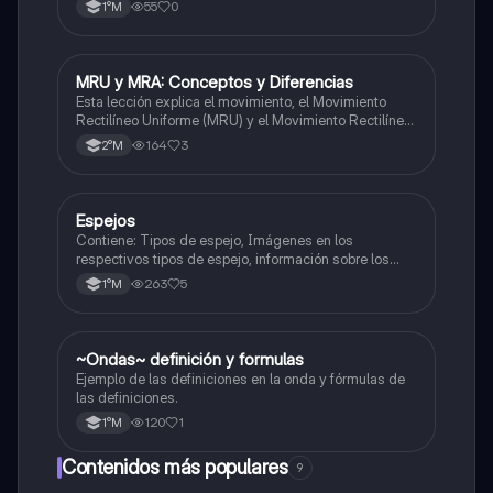
periodo."
55
0
1°M
MRU y MRA: Conceptos y Diferencias
Física
Esta lección explica el movimiento, el Movimiento
Rectilíneo Uniforme (MRU) y el Movimiento Rectilíneo
Acelerado (MRA), incluyendo sus características y
164
3
2°M
diferencias.
Espejos
Física
Contiene: Tipos de espejo, Imágenes en los
respectivos tipos de espejo, información sobre los
rayos principales. Asignatura: Física (1ero medio)
263
5
1°M
~Ondas~ definición y formulas
Física
Ejemplo de las definiciones en la onda y fórmulas de
las definiciones.
120
1
1°M
Contenidos más populares
9