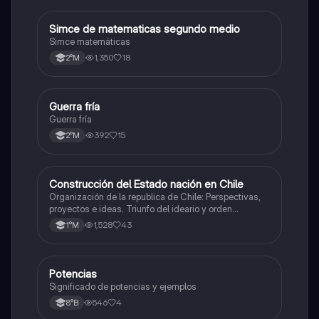
Simce de matematicas segundo medio
Matemáticas
Simce matemáticas
1,350
18
2°M
Guerra fría
Historia
Guerra fría
392
15
2°M
Construcción del Estado nación en Chile
Historia
Organización de la republica de Chile: Perspectivas,
proyectos e ideas. Triunfo del ideario y orden
conservador. Constitución de 1833. "Era Portaliana"
1,528
43
1°M
Potencias
Matemáticas
Significado de potencias y ejemplos
546
4
8°B