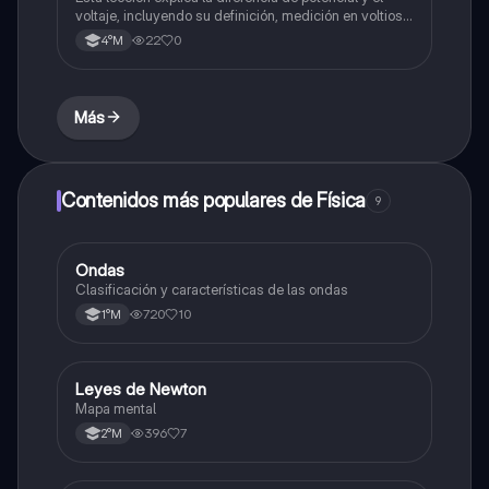
voltaje, incluyendo su definición, medición en voltios,
y la fórmula matemática que relaciona el trabajo y la
22
0
4°M
carga.
Más
Contenidos más populares de Física
9
Ondas
Física
Clasificación y características de las ondas
720
10
1°M
Leyes de Newton
Física
Mapa mental
396
7
2°M