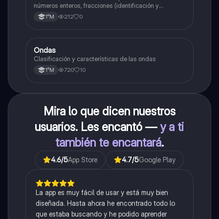
( suma , resta , multiplicación y división)
números enteros, fracciones (identificación y
operaciones) y conversiones de porcentajes (fracción,
Porcentaje ( fracción, porcentual y decimal).
212
0
1°M
decimal y viceversa).
Ondas
Física
Clasificación y características de las ondas
720
10
1°M
Mira lo que dicen nuestros
usuarios. Les encantó —
y a ti
también te encantará
.
4.6
/5
App Store
4.7
/5
Google Play
La app es muy fácil de usar y está muy bien
diseñada. Hasta ahora he encontrado todo lo
que estaba buscando y he podido aprender