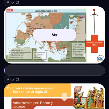
of
21
8
Ver
of
21
9