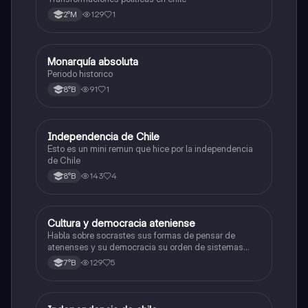
129
1
2°M
Monarquía absoluta
Historia, Geografía y Ciencias Sociales
Periodo historico
91
1
8°B
Independencia de Chile
Historia, Geografía y Ciencias Sociales
Esto es un mini remun que hice por la independencia
de Chile
143
4
8°B
Cultura y democracia ateniense
Historia, Geografía y Ciencias Sociales
Habla sobre socrastes sus formas de pensar de
atenenses y su democracia su orden de sistemas
políticos su arquitectura y etc
129
5
7°B