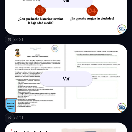
Ver
of
21
18
Ver
of
21
19