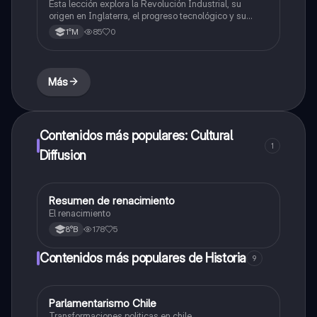
Esta lección explora la Revolución Industrial, su
origen en Inglaterra, el progreso tecnológico y su
expansión, junto con el imperialismo y sus
85
0
1°M
consecuencias.
Más
Contenidos más populares: Cultural
1
Diffusion
Resumen de renacimiento
Historia, Geografía y Ciencias Sociales
El renacimiento
178
5
8°B
Contenidos más populares de Historia
9
Parlamentarismo Chile
Historia
Transformaciones politicas en chile