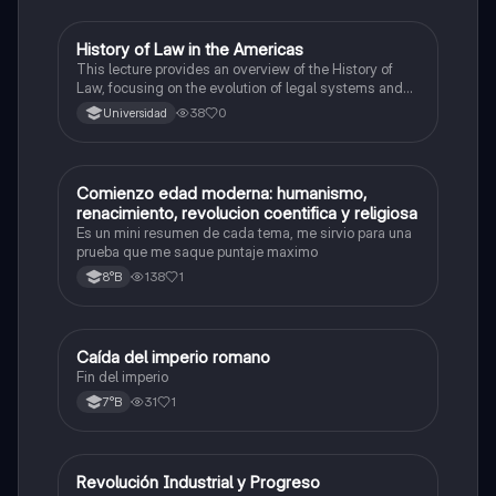
History of Law in the Americas
Historia, Geografía y Ciencias Sociales
This lecture provides an overview of the History of
Law, focusing on the evolution of legal systems and
institutions, particularly in the context of the discovery,
38
0
Universidad
conquest, and colonization of the Americas and the
development of Indian Law.
Comienzo edad moderna: humanismo,
Historia, Geografía y Ciencias Sociales
renacimiento, revolucion coentifica y religiosa
Es un mini resumen de cada tema, me sirvio para una
prueba que me saque puntaje maximo
138
1
8°B
Caída del imperio romano
Historia, Geografía y Ciencias Sociales
Fin del imperio
31
1
7°B
Revolución Industrial y Progreso
Historia, Geografía y Ciencias Sociales