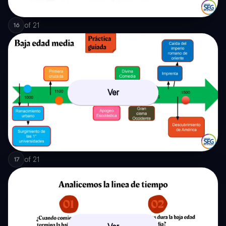
of
21
16
Ver
of
21
17