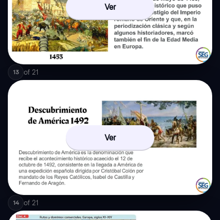
Ver
of
21
13
Ver
of
21
14