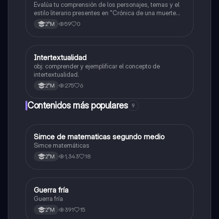
Evalúa tu comprensión de los personajes, temas y el
estilo literario presentes en "Crónica de una muerte
anunciada".
59
0
2°M
Intertextualidad
Lengua y Comunicación
obj: comprender y ejemplificar el concepto de
intertextualidad.
275
6
2°M
Contenidos más populares
9
Simce de matematicas segundo medio
Matemáticas
Simce matemáticas
1,343
18
2°M
Guerra fría
Historia
Guerra fría
391
15
2°M