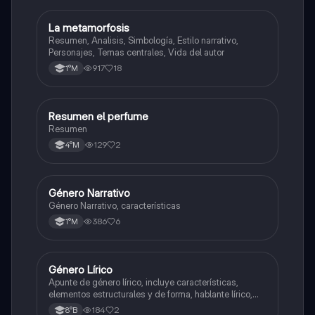
La metamorfosis
Lengua y Comunicación
Resumen, Analisis, Simbología, Estilo narrativo,
Personajes, Temas centrales, Vida del autor
917
18
1°M
Resumen el perfume
Lengua y Comunicación
Resumen
129
2
4°M
Género Narrativo
Lengua y Comunicación
Género Narrativo, características
386
6
1°M
Género Lírico
Lengua y Comunicación
Apunte de género lírico, incluye características,
elementos estructurales y de forma, hablante lírico,
objeto lírico, motivo lírico, temple de ánimo, actitudes
184
2
8°B