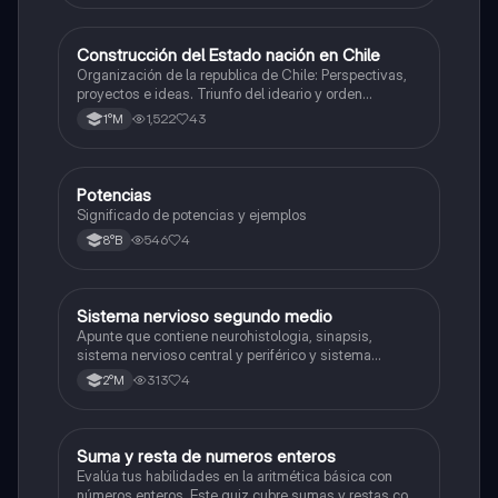
Construcción del Estado nación en Chile
Historia
Organización de la republica de Chile: Perspectivas,
proyectos e ideas. Triunfo del ideario y orden
conservador. Constitución de 1833. "Era Portaliana"
1,522
43
1°M
Potencias
Matemáticas
Significado de potencias y ejemplos
546
4
8°B
Sistema nervioso segundo medio
Biología
Apunte que contiene neurohistologia, sinapsis,
sistema nervioso central y periférico y sistema
endocrino
313
4
2°M
S
Suma y resta de numeros enteros
Matemáticas
Evalúa tus habilidades en la aritmética básica con
números enteros. Este quiz cubre sumas y restas con