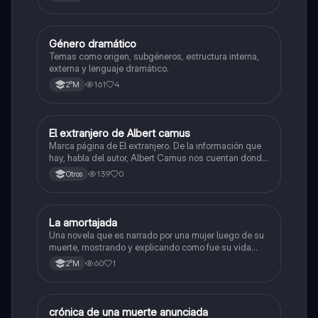
líricas y sinalefa.
Género dramático
Lengua y Comunicación
Temas como origen, subgéneros, estructura interna,
externa y lenguaje dramático.
161
4
2°M
El extranjero de Albert camus
Lengua y Comunicación
Marca página de El extranjero. De la información que
hay, habla del autor, Albert Camus nos cuentan donde
nace, la fecha y premios, Nos dan el contexto histórico
139
0
Otros
cuando se escribió este libro y aspectos de la obra.
La amortajada
Lengua y Comunicación
Una novela que es narrado por una mujer luego de su
muerte, mostrando y explicando como fue su vida
antes de morir.
60
1
2°M
crónica de una muerte anunciada
Lengua y Comunicación