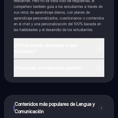
relevantes. Pero no se trata solo de respuestas, el
compañero también guía a los estudiantes a través de
sus retos de aprendizaje diarios, con planes de
aprendizaje personalizados, cuestionarios o contenidos
en el chat y una personalización del 100% basada en
las habilidades y el desarrollo de los estudiantes.
¿Dónde puedo descargar la app
Knowunity?
Puedes descargar la app en Google Play Store y Apple
App Store.
¿Knowunity es totalmente gratuito?
¡Sí lo es! Tienes acceso totalmente gratuito a todo el
contenido de la app, puedes chatear con otros
alumnos y recibir ayuda inmeditamente. Puedes ganar
dinero utilizando la aplicación, que te permitirá acceder
a determinadas funciones.
Contenidos más populares de Lengua y
9
Comunicación