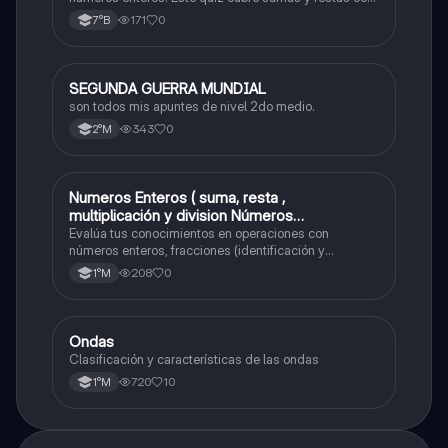
números positivos y negativos.
171
0
7°B
SEGUNDA GUERRA MUNDIAL
Historia
son todos mis apuntes de nivel 2do medio.
343
0
2°M
Numeros Enteros ( suma, resta ,
Matemáticas
multiplicación y division Números
Fraccionarios si es Propia o Impropia o mixto
Evalúa tus conocimientos en operaciones con
( suma , resta , multiplicación y división)
números enteros, fracciones (identificación y
operaciones) y conversiones de porcentajes (fracción,
Porcentaje ( fracción, porcentual y decimal).
208
0
1°M
decimal y viceversa).
Ondas
Física
Clasificación y características de las ondas
720
10
1°M