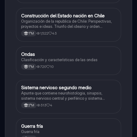
Construcción del Estado nación en Chile
Historia
Organización de la republica de Chile: Perspectivas,
proyectos e ideas. Triunfo del ideario y orden
conservador. Constitución de 1833. "Era Portaliana"
1,522
43
1°M
Ondas
Física
Clasificación y características de las ondas
720
10
1°M
Sistema nervioso segundo medio
Biología
Apunte que contiene neurohistologia, sinapsis,
sistema nervioso central y periférico y sistema
endocrino
313
4
2°M
Guerra fría
Historia
Guerra fría