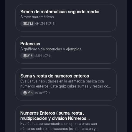
Simce de matematicas segundo medio
Matemáticas
Simce matemáticas
1,343
18
2°M
Potencias
Matemáticas
Significado de potencias y ejemplos
546
4
8°B
S
Suma y resta de numeros enteros
Matemáticas
Evalúa tus habilidades en la aritmética básica con
números enteros. Este quiz cubre sumas y restas con
números positivos y negativos.
169
0
7°B
Numeros Enteros ( suma, resta ,
Matemáticas
multiplicación y division Números
Fraccionarios si es Propia o Impropia o mixto
Evalúa tus conocimientos en operaciones con
( suma , resta , multiplicación y división)
números enteros, fracciones (identificación y