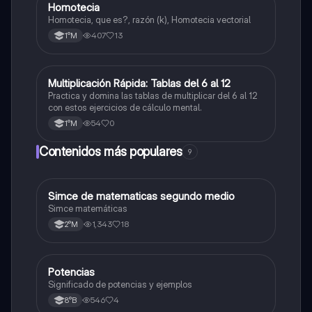
Homotecia
Matemáticas
Homotecia, que es?, razón (k), Homotecia vectorial
407
13
1°M
M
Multiplicación Rápida: Tablas del 6 al 12
Matemáticas
Practica y domina las tablas de multiplicar del 6 al 12
con estos ejercicios de cálculo mental.
54
0
1°M
Contenidos más populares
9
Simce de matematicas segundo medio
Matemáticas
Simce matemáticas
1,343
18
2°M
Potencias
Matemáticas
Significado de potencias y ejemplos
546
4
8°B