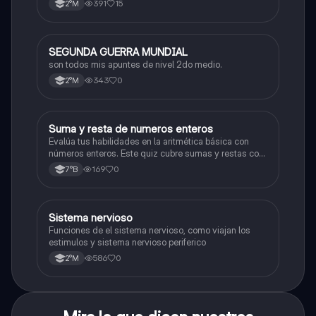
391
15
2°M
SEGUNDA GUERRA MUNDIAL
Historia
son todos mis apuntes de nivel 2do medio.
343
0
2°M
S
Suma y resta de numeros enteros
Matemáticas
Evalúa tus habilidades en la aritmética básica con
números enteros. Este quiz cubre sumas y restas con
números positivos y negativos.
169
0
7°B
S
Sistema nervioso
Biología
Funciones de el sistema nervioso, como viajan los
estimulos y sistema nervioso periferico
586
0
2°M