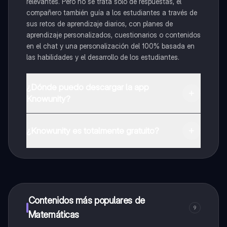
relevantes. Pero no se trata solo de respuestas, el
compañero también guía a los estudiantes a través de
sus retos de aprendizaje diarios, con planes de
aprendizaje personalizados, cuestionarios o contenidos
en el chat y una personalización del 100% basada en
las habilidades y el desarrollo de los estudiantes.
¿Dónde puedo descargar la app
Knowunity?
Puedes descargar la app en Google Play Store y Apple
App Store.
¿Knowunity es totalmente gratuito?
¡Sí lo es! Tienes acceso totalmente gratuito a todo el
contenido de la app, puedes chatear con otros
alumnos y recibir ayuda inmeditamente. Puedes ganar
dinero utilizando la aplicación, que te permitirá acceder
a determinadas funciones.
Contenidos más populares de
9
Matemáticas