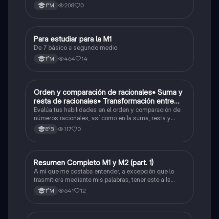
operaciones) y conversiones de porcentajes (fracción,
Porcentaje ( fracción, porcentual y decimal).
208
0
1°M
decimal y viceversa).
Para estudiar para la M1
Matemáticas
De 7 básico a segundo medio
464
14
1°M
O
Orden y comparación de racionales• Suma y
Matemáticas
resta de racionales• Transformación entre
decimales y fracciones
Evalúa tus habilidades en el orden y comparación de
números racionales, así como en la suma, resta y
conversión entre decimales y fracciones.
117
0
8°B
Resumen Completo M1 y M2 (part. 1)
Matemáticas
A mí que me costaba entender, a excepción que lo
trasmitiera mediante mis palabras, tener esto a la
mano me sirvió caleta, ojalá también les pueda servir
641
12
1°M
a otros