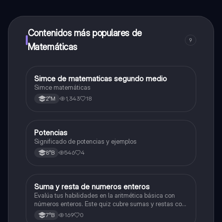
alumnos y recibir ayuda inmeditamente. Puedes ganar
dinero utilizando la aplicación, que te permitirá acceder
a determinadas funciones.
Contenidos más populares de
9
Matemáticas
Simce de matematicas segundo medio
Matemáticas
Simce matemáticas
1,343
18
2°M
Potencias
Matemáticas
Significado de potencias y ejemplos
546
4
8°B
S
Suma y resta de numeros enteros
Matemáticas
Evalúa tus habilidades en la aritmética básica con
números enteros. Este quiz cubre sumas y restas con
números positivos y negativos.
169
0
7°B