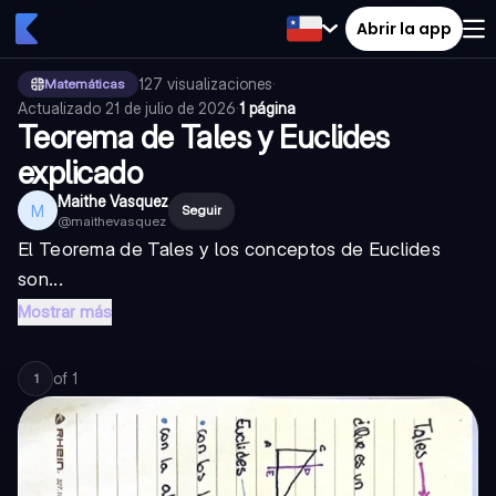
Abrir la app
127
visualizaciones
·
Matemáticas
Actualizado
21 de julio de 2026
·
1 página
Teorema de Tales y Euclides
explicado
Maithe Vasquez
M
Seguir
@
maithevasquez
El Teorema de Tales y los conceptos de Euclides
son...
Mostrar más
of
1
1