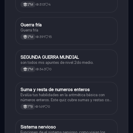
endocrino
313
4
2°M
Guerra fría
Historia
Guerra fría
391
15
2°M
SEGUNDA GUERRA MUNDIAL
Historia
son todos mis apuntes de nivel 2do medio.
343
0
2°M
S
Suma y resta de numeros enteros
Matemáticas
Evalúa tus habilidades en la aritmética básica con
números enteros. Este quiz cubre sumas y restas con
números positivos y negativos.
169
0
7°B
S
Sistema nervioso
Biología
Funciones de el sistema nervioso, como viajan los