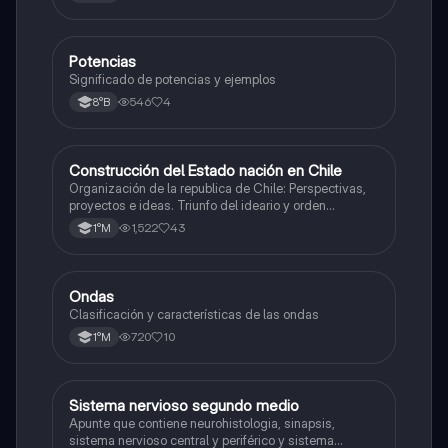
Potencias
Matemáticas
Significado de potencias y ejemplos
546
4
8°B
Construcción del Estado nación en Chile
Historia
Organización de la republica de Chile: Perspectivas,
proyectos e ideas. Triunfo del ideario y orden
conservador. Constitución de 1833. "Era Portaliana"
1,522
43
1°M
Ondas
Física
Clasificación y características de las ondas
720
10
1°M
Sistema nervioso segundo medio
Biología
Apunte que contiene neurohistologia, sinapsis,
sistema nervioso central y periférico y sistema