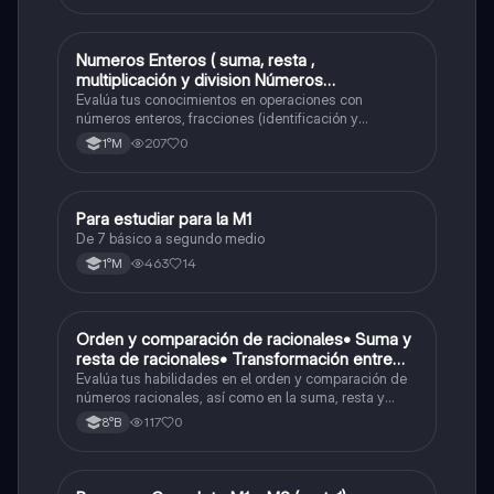
Numeros Enteros ( suma, resta ,
Matemáticas
multiplicación y division Números
Fraccionarios si es Propia o Impropia o mixto
Evalúa tus conocimientos en operaciones con
( suma , resta , multiplicación y división)
números enteros, fracciones (identificación y
operaciones) y conversiones de porcentajes (fracción,
Porcentaje ( fracción, porcentual y decimal).
207
0
1°M
decimal y viceversa).
Para estudiar para la M1
Matemáticas
De 7 básico a segundo medio
463
14
1°M
O
Orden y comparación de racionales• Suma y
Matemáticas
resta de racionales• Transformación entre
decimales y fracciones
Evalúa tus habilidades en el orden y comparación de
números racionales, así como en la suma, resta y
conversión entre decimales y fracciones.
117
0
8°B