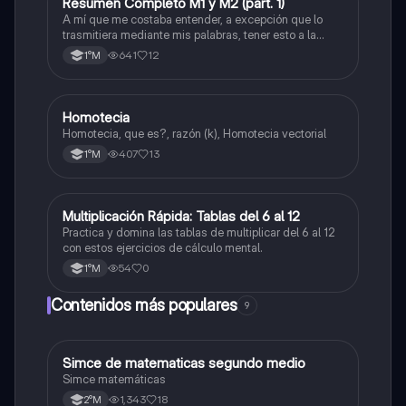
Resumen Completo M1 y M2 (part. 1)
Matemáticas
A mí que me costaba entender, a excepción que lo
trasmitiera mediante mis palabras, tener esto a la
mano me sirvió caleta, ojalá también les pueda servir
641
12
1°M
a otros
Homotecia
Matemáticas
Homotecia, que es?, razón (k), Homotecia vectorial
407
13
1°M
M
Multiplicación Rápida: Tablas del 6 al 12
Matemáticas
Practica y domina las tablas de multiplicar del 6 al 12
con estos ejercicios de cálculo mental.
54
0
1°M
Contenidos más populares
9
Simce de matematicas segundo medio
Matemáticas
Simce matemáticas
1,343
18
2°M