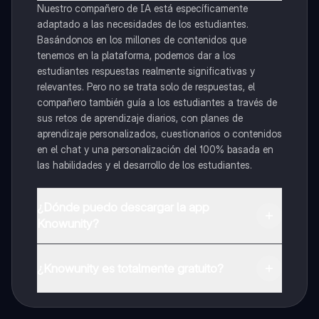
Nuestro compañero de IA está específicamente
adaptado a las necesidades de los estudiantes.
Basándonos en los millones de contenidos que
tenemos en la plataforma, podemos dar a los
estudiantes respuestas realmente significativas y
relevantes. Pero no se trata solo de respuestas, el
compañero también guía a los estudiantes a través de
sus retos de aprendizaje diarios, con planes de
aprendizaje personalizados, cuestionarios o contenidos
en el chat y una personalización del 100% basada en
las habilidades y el desarrollo de los estudiantes.
¿Dónde puedo descargar la app
Knowunity?
Puedes descargar la app en Google Play Store y Apple
App Store.
¿Knowunity es totalmente gratuito?
¡Sí lo es! Tienes acceso totalmente gratuito a todo el
contenido de la app, puedes chatear con otros