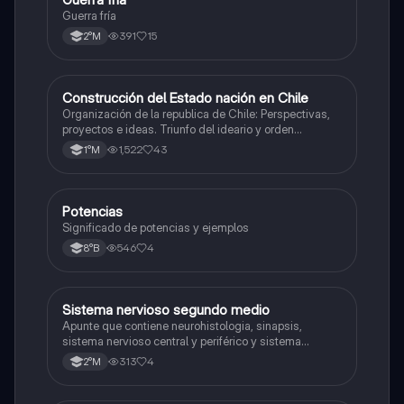
Guerra fría
391
15
2°M
Construcción del Estado nación en Chile
Historia
Organización de la republica de Chile: Perspectivas,
proyectos e ideas. Triunfo del ideario y orden
conservador. Constitución de 1833. "Era Portaliana"
1,522
43
1°M
Potencias
Matemáticas
Significado de potencias y ejemplos
546
4
8°B
Sistema nervioso segundo medio
Biología
Apunte que contiene neurohistologia, sinapsis,
sistema nervioso central y periférico y sistema
endocrino
313
4
2°M