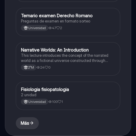
Temario examen Derecho Romano
Otros
Preguntas de examen en formato sorteo
47
2
Universidad
Narrative Worlds: An Introduction
Lenguaje y Comunicación
This lecture introduces the concept of the narrated
world as a fictional universe constructed through
words, focusing on its structure of spaces, times,
24
0
2°M
characters, and events, and analyzing the type of
reality presented and the effect of its represen ...
Fisiologia fisiopatologia
Otros
2 unidad
100
1
Universidad
Más