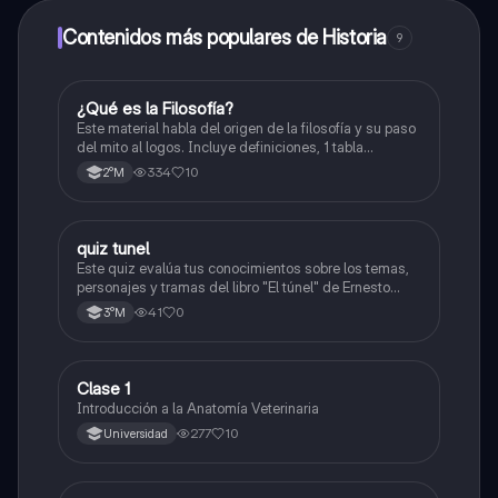
Contenidos más populares de Historia
9
¿Qué es la Filosofía?
Historia
Este material habla del origen de la filosofía y su paso
del mito al logos. Incluye definiciones, 1 tabla
comparativa, conceptos como la cosmología y la
334
10
2°M
antropología, y propuestas de filósofos presocráticos.
También aborda las preguntas retóricas.
quiz tunel
Otros
Este quiz evalúa tus conocimientos sobre los temas,
personajes y tramas del libro "El túnel" de Ernesto
Sabato.
41
0
3°M
Clase 1
Otros
Introducción a la Anatomía Veterinaria
277
10
Universidad