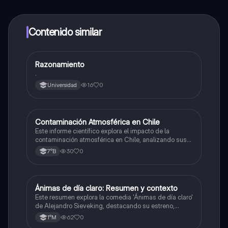
alumnos y recibir ayuda inmeditamente. Puedes ganar
dinero utilizando la aplicación, que te permitirá acceder
a determinadas funciones.
Contenido similar
Razonamiento
Otros
.
16
0
Universidad
Contaminación Atmosférica en Chile
Ciencias Naturales
Este informe científico explora el impacto de la
contaminación atmosférica en Chile, analizando sus
efectos en la salud y el medio ambiente, así como las
30
0
7°B
causas y posibles soluciones estructurales.
Ánimas de día claro: Resumen y contexto
Lenguaje y Comunicación
Este resumen explora la comedia 'Ánimas de día claro'
de Alejandro Sieveking, destacando su estreno,
dirección de Víctor Jara, y la influencia del folklore
62
0
1°M
chileno en la obra.