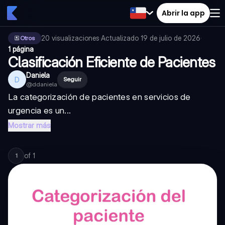
Abrir la app
20
visualizaciones
·
Actualizado
19 de julio de 2026
·
Otros
1 página
Clasificación Eficiente de Pacientes
Daniela
D
Seguir
@
ddaniela
La categorización de pacientes en servicios de
urgencia es un...
Mostrar más
of
1
1