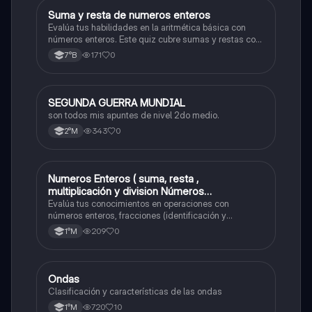
S
Suma y resta de numeros enteros
Matemáticas
Evalúa tus habilidades en la aritmética básica con
números enteros. Este quiz cubre sumas y restas con
números positivos y negativos.
171
0
7°B
SEGUNDA GUERRA MUNDIAL
Historia
son todos mis apuntes de nivel 2do medio.
343
0
2°M
Numeros Enteros ( suma, resta ,
Matemáticas
multiplicación y division Números
Fraccionarios si es Propia o Impropia o mixto
Evalúa tus conocimientos en operaciones con
( suma , resta , multiplicación y división)
números enteros, fracciones (identificación y
operaciones) y conversiones de porcentajes (fracción,
Porcentaje ( fracción, porcentual y decimal).
209
0
1°M
decimal y viceversa).
Ondas
Física
Clasificación y características de las ondas
720
10
1°M