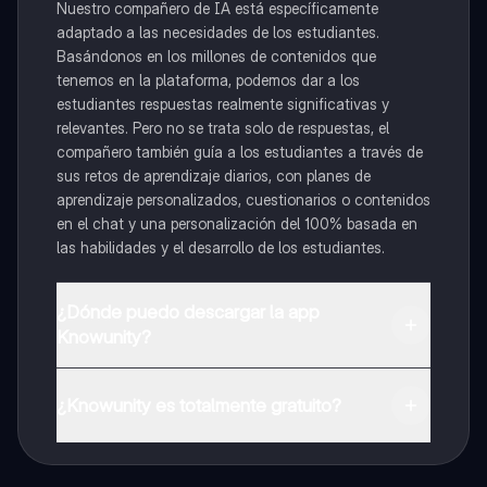
Nuestro compañero de IA está específicamente
adaptado a las necesidades de los estudiantes.
Basándonos en los millones de contenidos que
tenemos en la plataforma, podemos dar a los
estudiantes respuestas realmente significativas y
relevantes. Pero no se trata solo de respuestas, el
compañero también guía a los estudiantes a través de
sus retos de aprendizaje diarios, con planes de
aprendizaje personalizados, cuestionarios o contenidos
en el chat y una personalización del 100% basada en
las habilidades y el desarrollo de los estudiantes.
¿Dónde puedo descargar la app
Knowunity?
Puedes descargar la app en Google Play Store y Apple
App Store.
¿Knowunity es totalmente gratuito?
¡Sí lo es! Tienes acceso totalmente gratuito a todo el
contenido de la app, puedes chatear con otros