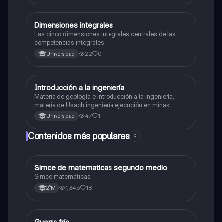
Dimensiones integrales
Otros
Las cinco dimensiones integrales centrales de las
competencias integrales.
22
0
Universidad
Introducción a la ingeniería
Otros
Materia de geología e introducción a la ingeniería,
materia de Usach ingeniería ejecución en minas.
47
1
Universidad
Contenidos más populares
9
Simce de matematicas segundo medio
Matemáticas
Simce matemáticas
1,346
18
2°M
Guerra fría
Historia