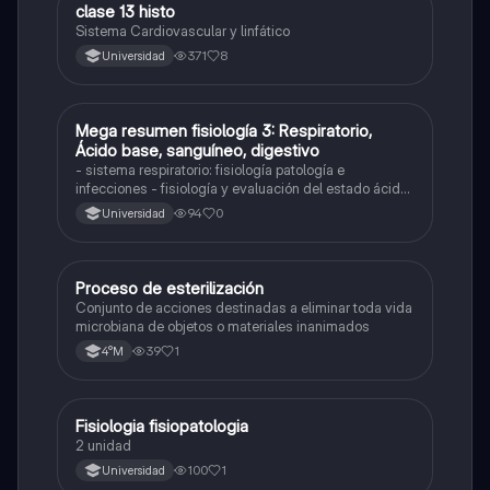
clase 13 histo
Otros
Sistema Cardiovascular y linfático
371
8
Universidad
Mega resumen fisiología 3: Respiratorio,
Biología
Ácido base, sanguíneo, digestivo
- sistema respiratorio: fisiología patología e
infecciones - fisiología y evaluación del estado ácido
base - sistema renal: fisiología y patología -
94
0
Universidad
sanguíneo: lo más básico y anemia - fisiología
sistema digestivo
Proceso de esterilización
Otros
Conjunto de acciones destinadas a eliminar toda vida
microbiana de objetos o materiales inanimados
39
1
4°M
Fisiologia fisiopatologia
Otros
2 unidad
100
1
Universidad