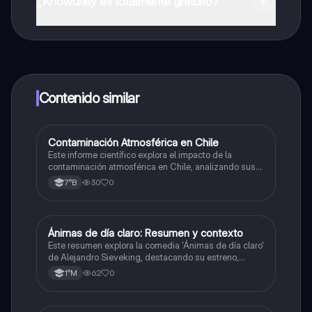
App Store.
¿Knowunity es totalmente gratuito?
¡Sí lo es! Tienes acceso totalmente gratuito a todo el
contenido de la app, puedes chatear con otros
alumnos y recibir ayuda inmeditamente. Puedes ganar
dinero utilizando la aplicación, que te permitirá acceder
a determinadas funciones.
Contenido similar
Contaminación Atmosférica en Chile
Ciencias Naturales
Este informe científico explora el impacto de la
contaminación atmosférica en Chile, analizando sus
efectos en la salud y el medio ambiente, así como las
30
0
7°B
causas y posibles soluciones estructurales.
Ánimas de día claro: Resumen y contexto
Lenguaje y Comunicación
Este resumen explora la comedia 'Ánimas de día claro'
de Alejandro Sieveking, destacando su estreno,
dirección de Víctor Jara, y la influencia del folklore
62
0
1°M
chileno en la obra.