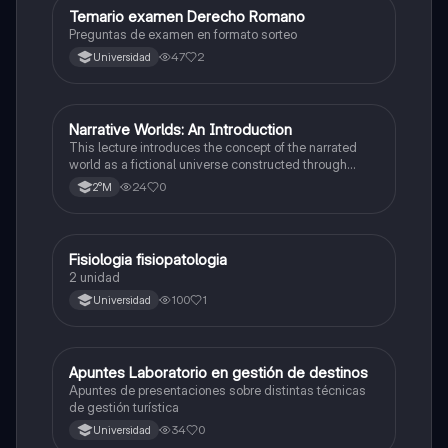
Temario examen Derecho Romano
Otros
Preguntas de examen en formato sorteo
47
2
Universidad
Narrative Worlds: An Introduction
Lenguaje y Comunicación
This lecture introduces the concept of the narrated
world as a fictional universe constructed through
words, focusing on its structure of spaces, times,
24
0
2°M
characters, and events, and analyzing the type of
reality presented and the effect of its represen ...
Fisiologia fisiopatologia
Otros
2 unidad
100
1
Universidad
Apuntes Laboratorio en gestión de destinos
Otros
Apuntes de presentaciones sobre distintas técnicas
de gestión turística
34
0
Universidad