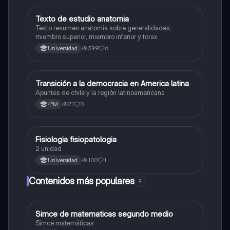
Texto de estudio anatomia
Otros
Texto resumen anatomia sobre generalidades,
miembro superior, miembro inferior y torax
399
6
Universidad
Transición a la democracia en America latina
Otros
Apuntes de chile y la región latinoamericana
71
0
4°M
Fisiologia fisiopatologia
Otros
2 unidad
100
1
Universidad
Contenidos más populares
9
Simce de matematicas segundo medio
Matemáticas
Simce matemáticas