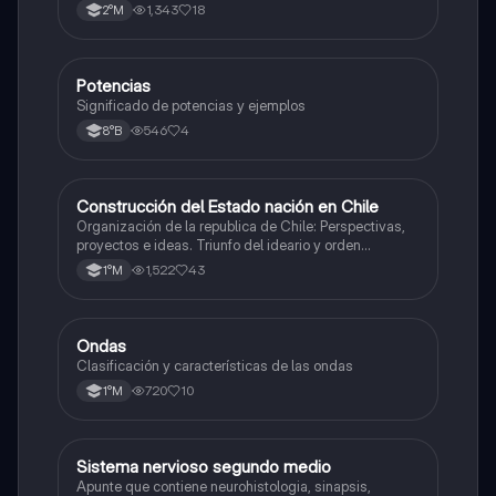
1,343
18
2°M
Potencias
Matemáticas
Significado de potencias y ejemplos
546
4
8°B
Construcción del Estado nación en Chile
Historia
Organización de la republica de Chile: Perspectivas,
proyectos e ideas. Triunfo del ideario y orden
conservador. Constitución de 1833. "Era Portaliana"
1,522
43
1°M
Ondas
Física
Clasificación y características de las ondas
720
10
1°M
Sistema nervioso segundo medio
Biología
Apunte que contiene neurohistologia, sinapsis,