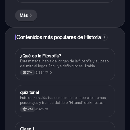
Más
Contenidos más populares de Historia
9
¿Qué es la Filosofía?
Historia
Este material habla del origen de la filosofía y su paso
del mito al logos. Incluye definiciones, 1 tabla
comparativa, conceptos como la cosmología y la
334
10
2°M
antropología, y propuestas de filósofos presocráticos.
También aborda las preguntas retóricas.
quiz tunel
Otros
Este quiz evalúa tus conocimientos sobre los temas,
personajes y tramas del libro "El túnel" de Ernesto
Sabato.
41
0
3°M
Clase 1
Otros