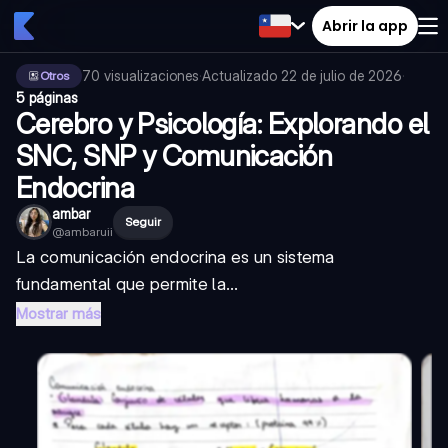
Abrir la app
70
visualizaciones
·
Actualizado
22 de julio de 2026
·
Otros
5 páginas
Cerebro y Psicología: Explorando el
SNC, SNP y Comunicación
Endocrina
ambar
Seguir
@
ambaruii
La comunicación endocrina es un sistema
fundamental que permite la...
Mostrar más