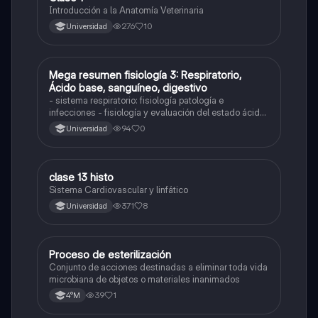
Introducción a la Anatomía Veterinaria
276
10
Universidad
Mega resumen fisiología 3: Respiratorio,
Biología
Ácido base, sanguíneo, digestivo
- sistema respiratorio: fisiología patología e
infecciones - fisiología y evaluación del estado ácido
base - sistema renal: fisiología y patología -
94
0
Universidad
sanguíneo: lo más básico y anemia - fisiología
sistema digestivo
clase 13 histo
Otros
Sistema Cardiovascular y linfático
371
8
Universidad
Proceso de esterilización
Otros
Conjunto de acciones destinadas a eliminar toda vida
microbiana de objetos o materiales inanimados
39
1
4°M