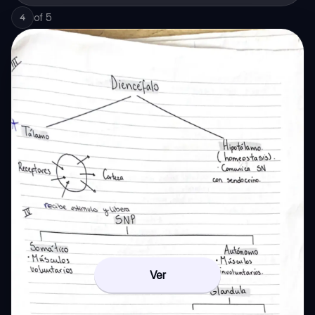
of
5
4
Ver