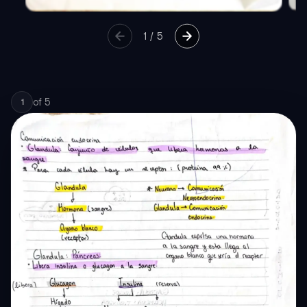
1
/
5
of
5
1