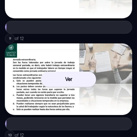
of
12
9
Ver
of
12
10