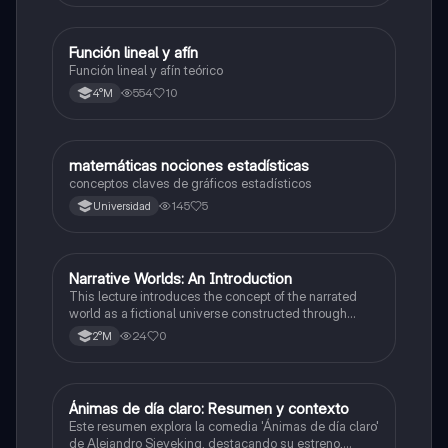
Función lineal y afín
Matemáticas
Función lineal y afín teórico
554
10
4°M
matemáticas nociones estadísticas
Matemáticas
conceptos claves de gráficos estadísticos
145
5
Universidad
Narrative Worlds: An Introduction
Lenguaje y Comunicación
This lecture introduces the concept of the narrated
world as a fictional universe constructed through
words, focusing on its structure of spaces, times,
24
0
2°M
characters, and events, and analyzing the type of
reality presented and the effect of its represen ...
Ánimas de día claro: Resumen y contexto
Lenguaje y Comunicación
Este resumen explora la comedia 'Ánimas de día claro'
de Alejandro Sieveking, destacando su estreno,