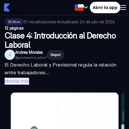
Abrir la app
51
visualizaciones
·
Actualizado
24 de julio de 2026
·
Otros
12 páginas
Clase 4: Introducción al Derecho
Laboral
Andrea Morales
A
Seguir
@
andreamor_p2vx7
El Derecho Laboral y Previsional regula la relación
entre trabajadores...
Mostrar más