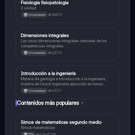
Fisiologia fisiopatologia
Otros
2 unidad
100
1
Universidad
Dimensiones integrales
Otros
Las cinco dimensiones integrales centrales de las
competencias integrales.
22
0
Universidad
Introducción a la ingeniería
Otros
Materia de geología e introducción a la ingeniería,
materia de Usach ingeniería ejecución en minas.
47
1
Universidad
Contenidos más populares
9
Simce de matematicas segundo medio
Matemáticas
Simce matemáticas
1,346
18
2°M