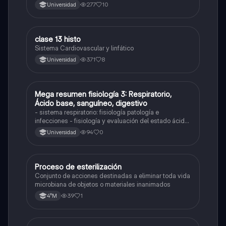
277
10
Universidad
clase 13 histo
Otros
Sistema Cardiovascular y linfático
371
8
Universidad
Mega resumen fisiología 3: Respiratorio,
Biología
Ácido base, sanguíneo, digestivo
- sistema respiratorio: fisiología patología e
infecciones - fisiología y evaluación del estado ácido
base - sistema renal: fisiología y patología -
94
0
Universidad
sanguíneo: lo más básico y anemia - fisiología
sistema digestivo
Proceso de esterilización
Otros
Conjunto de acciones destinadas a eliminar toda vida
microbiana de objetos o materiales inanimados
39
1
4°M