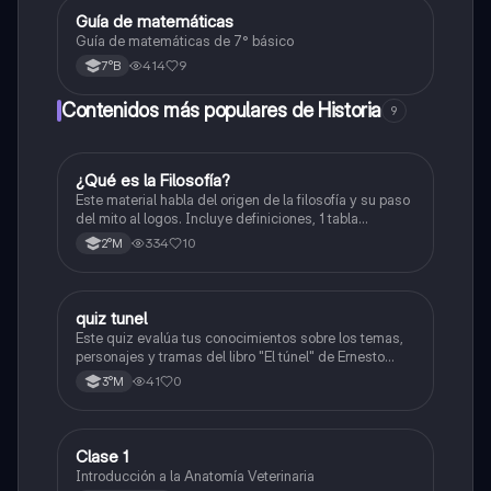
Guía de matemáticas
Matemáticas
Guía de matemáticas de 7° básico
414
9
7°B
Contenidos más populares de Historia
9
¿Qué es la Filosofía?
Historia
Este material habla del origen de la filosofía y su paso
del mito al logos. Incluye definiciones, 1 tabla
comparativa, conceptos como la cosmología y la
334
10
2°M
antropología, y propuestas de filósofos presocráticos.
También aborda las preguntas retóricas.
quiz tunel
Otros
Este quiz evalúa tus conocimientos sobre los temas,
personajes y tramas del libro "El túnel" de Ernesto
Sabato.
41
0
3°M
Clase 1
Otros
Introducción a la Anatomía Veterinaria