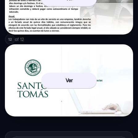
of
12
12
Ver