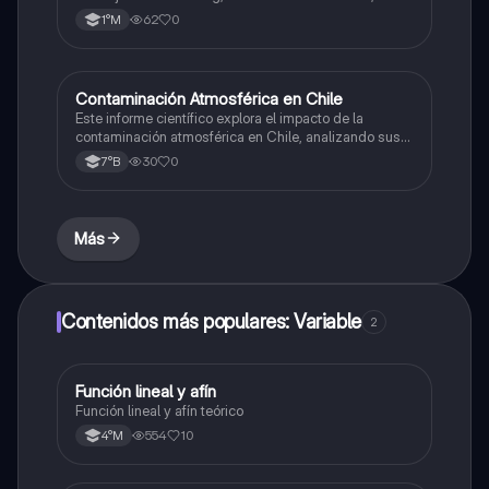
dirección de Víctor Jara, y la influencia del folklore
62
0
1°M
chileno en la obra.
Contaminación Atmosférica en Chile
Ciencias Naturales
Este informe científico explora el impacto de la
contaminación atmosférica en Chile, analizando sus
efectos en la salud y el medio ambiente, así como las
30
0
7°B
causas y posibles soluciones estructurales.
Más
Contenidos más populares: Variable
2
Función lineal y afín
Matemáticas
Función lineal y afín teórico
554
10
4°M