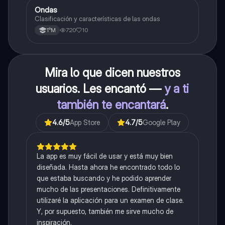
Ondas
Física
Clasificación y características de las ondas
720
10
1°M
Mira lo que dicen nuestros
usuarios. Les encantó —
y a ti
también te encantará
.
4.6
/5
App Store
4.7
/5
Google Play
La app es muy fácil de usar y está muy bien
diseñada. Hasta ahora he encontrado todo lo
que estaba buscando y he podido aprender
mucho de las presentaciones. Definitivamente
utilizaré la aplicación para un examen de clase.
Y, por supuesto, también me sirve mucho de
inspiración.