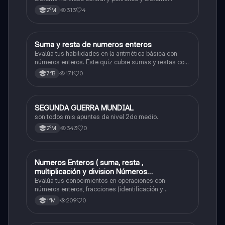
endocrino
313
4
2°M
S
Suma y resta de numeros enteros
Matemáticas
Evalúa tus habilidades en la aritmética básica con
números enteros. Este quiz cubre sumas y restas con
números positivos y negativos.
171
0
7°B
SEGUNDA GUERRA MUNDIAL
Historia
son todos mis apuntes de nivel 2do medio.
343
0
2°M
Numeros Enteros ( suma, resta ,
Matemáticas
multiplicación y division Números
Fraccionarios si es Propia o Impropia o mixto
Evalúa tus conocimientos en operaciones con
( suma , resta , multiplicación y división)
números enteros, fracciones (identificación y
operaciones) y conversiones de porcentajes (fracción,
Porcentaje ( fracción, porcentual y decimal).
209
0
1°M
decimal y viceversa).