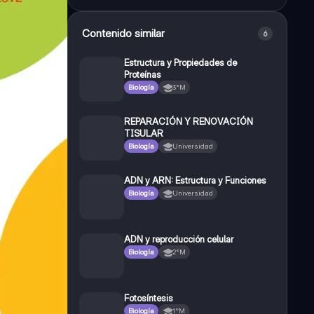
Contenido similar
6
Estructura y Propiedades de
Proteínas
Biología
3°M
REPARACIÓN Y RENOVACIÓN
TISULAR
Biología
Universidad
ADN y ARN: Estructura y Funciones
Biología
Universidad
ADN y reproducción celular
Biología
2°M
Fotosíntesis
Biología
1°M