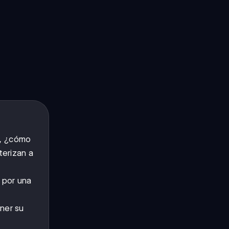
o, ¿cómo
terizan a
 por una
ner su