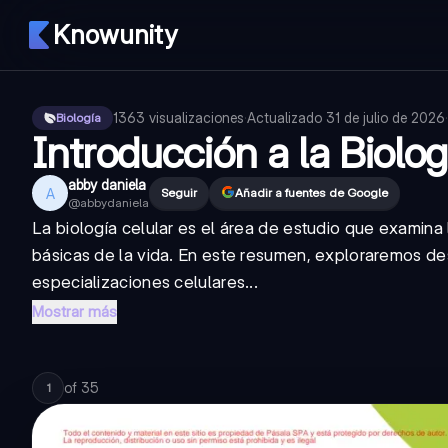
Knowunity
1363
visualizaciones
·
Actualizado
31 de julio de 2026
·
Biología
Introducción a la Biolog
abby daniela
A
Seguir
Añadir a fuentes de Google
@
abbydaniela
La biología celular es el área de estudio que examina l
básicas de la vida. En este resumen, exploraremos de
especializaciones celulares...
Mostrar más
of
35
1