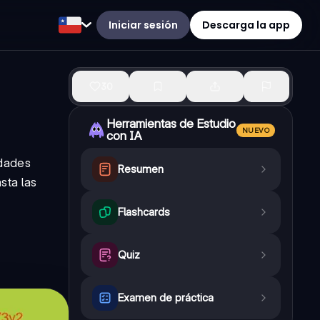
Iniciar sesión
Descarga la app
30
Herramientas de Estudio
NUEVO
con IA
idades
Resumen
sta las
Flashcards
Quiz
Examen de práctica