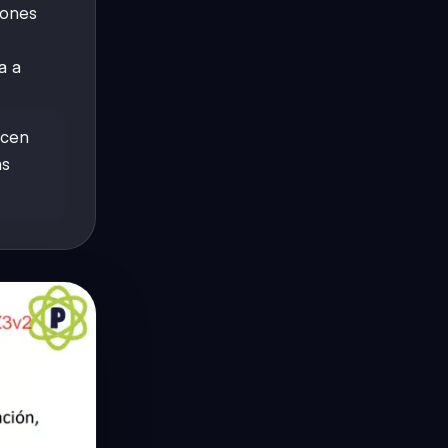
iones
a a
ecen
as