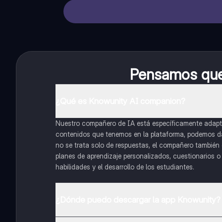
Pensamos que 
¿Qué es Knowunity AI companion?
Nuestro compañero de IA está específicamente adapta
contenidos que tenemos en la plataforma, podemos dar 
no se trata solo de respuestas, el compañero también g
planes de aprendizaje personalizados, cuestionarios 
habilidades y el desarrollo de los estudiantes.
¿Dónde puedo descargar la app Knowunity?
Puedes descargar la app en Google Play Store y Apple