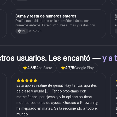
S
Suma y resta de numeros enteros
S
Matemáticas
Evalúa tus habilidades en la aritmética básica con
F
números enteros. Este quiz cubre sumas y restas con
e
números positivos y negativos.
169
0
7°B
stros usuarios. Les encantó —
y a 
4.6
/5
App Store
4.7
/5
Google Play
Esta app es realmente genial. Hay tantos apuntes
de clase y ayuda [...]. Tengo problemas con
matemáticas, por ejemplo, y la aplicación tiene
muchas opciones de ayuda. Gracias a Knowunity,
he mejorado en mates. Se la recomiendo a todo el
mundo.