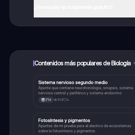
¿Knowunity es totalmente gratuito?
¡Sí lo es! Tienes acceso totalmente gratuito a todo e
inmeditamente. Puedes ganar dinero utilizando la apli
Contenidos más populares de Biología
9
Sistema nervioso segundo medio
Biología
Apunte que contiene neurohistologia, sinapsis, sistema
nervioso central y periférico y sistema endocrino
313
4
2°M
Fotosíntesis y pigmentos
Biología
Apuntes de mi prueba para el electivo de ecosistemas
sobre la fotosíntesis y pigmentos