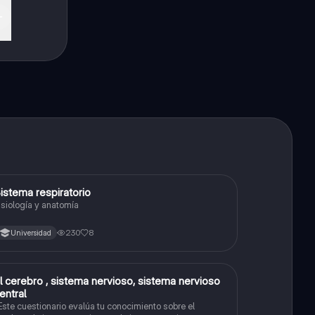
istema respiratorio
Biología
isiología y anatomía
230
8
Universidad
l cerebro , sistema nervioso, sistema nervioso
Biología
entral
Este cuestionario evalúa tu conocimiento sobre el