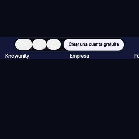
0
Crear una cuenta gratuita
Knowunity
Empresa
F
Página de inicio
Ofertas de empleo
Re
Ayuda
Programa de Creadores
Ch
Seguridad
Kit de prensa
Ta
Iniciar sesión
Cu
Áreas de conocimiento
Re
Ex