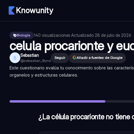
Knowunity
140
visualizaciones
·
Actualizado
28 de julio de 2026
Biología
celula procarionte y eu
Sebastian
S
Seguir
Añadir a fuentes de Google
@
sebastian_3fynd
Este cuestionario evalúa tu conocimiento sobre las caracterís
organelos y estructuras celulares.
¿La célula procarionte no tiene organelos internos membra
¿Cuál es la estructura celular que actúa como centro de contr
¿Tanto las mitocondrias como los cloroplastos tienen ADN ci
¿La célula procarionte no tien