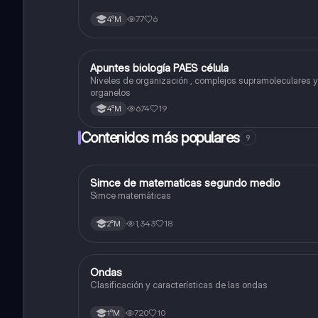
77
6
4°M
Apuntes biología PAES célula
Biología
Niveles de organización , complejos supramoleculares y
organelos
674
19
4°M
Contenidos más populares
9
Simce de matematicas segundo medio
Matemáticas
Simce matemáticas
1,343
18
2°M
Ondas
Física
Clasificación y características de las ondas
720
10
1°M