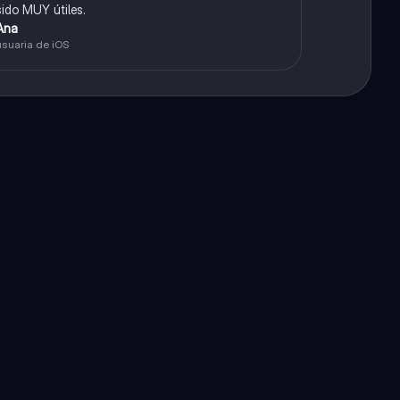
sido MUY útiles.
Ana
usuaria de iOS