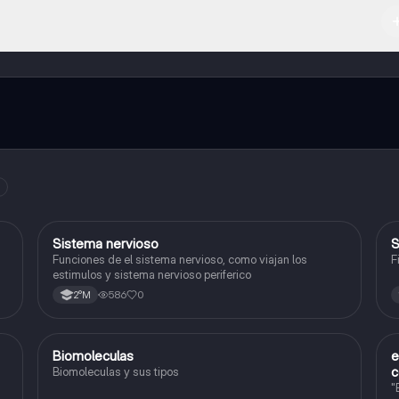
l contenido de la app, puedes chatear con otros alumnos y recibir ayuda
cación, que te permitirá acceder a determinadas funciones.
S
Sistema nervioso
S
Biología
Funciones de el sistema nervioso, como viajan los
F
estimulos y sistema nervioso periferico
586
0
2°M
Biomoleculas
e
Biología
c
Biomoleculas y sus tipos
"