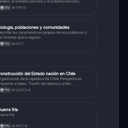
erebro, el sistema nervioso y el sistema nervioso
entral."
179
0
2°M
iologia, poblaciones y comunidades
Biología
escribir las caracteristicas propias de una poblacion y
os factores que la regulan
63
1
1°M
onstrucción del Estado nación en Chile
Historia
rganización de la republica de Chile: Perspectivas,
royectos e ideas. Triunfo del ideario y orden
onservador. Constitución de 1833. "Era Portaliana"
1,522
43
1°M
uerra fría
Historia
uerra fría
391
15
2°M