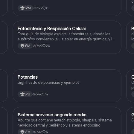
c
c
122
0
3°M
Fotosíntesis y Respiración Celular
B
Biología
Esta guía de biología explora la fotosíntesis, donde los
d
autótrofos convierten la luz solar en energía química, y la
l
respiración celular, un proceso vital para el flujo de
749
20
1°M
energía en los ecosistemas.
Potencias
C
Matemáticas
Significado de potencias y ejemplos
O
p
c
546
4
8°B
Sistema nervioso segundo medio
G
Biología
Apunte que contiene neurohistologia, sinapsis, sistema
G
nervioso central y periférico y sistema endocrino
313
4
2°M