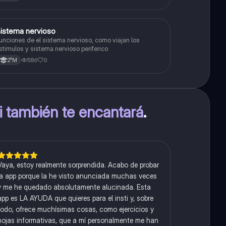
S
istema nervioso
Biología
unciones de el sistema nervioso, como viajan los
stimulos y sistema nervioso periferico
586
0
2°M
ti también te encantará
.
Vaya, estoy realmente sorprendida. Acabo de probar
la app porque la he visto anunciada muchas veces
y me he quedado absolutamente alucinada. Esta
app es LA AYUDA que quieres para el insti y, sobre
todo, ofrece muchísimas cosas, como ejercicios y
hojas informativas, que a mí personalmente me han