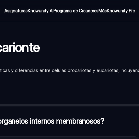
Asignaturas
Knowunity AI
Programa de Creadores
Más
Knowunity Pro
carionte
ticas y diferencias entre células procariotas y eucariotas, incluye
nosos?
—
Verdadero
ol dirigiendo las actividades de la célula?
—
El núcleo
rcular?
—
Verdadero
e organelos internos membranosos?