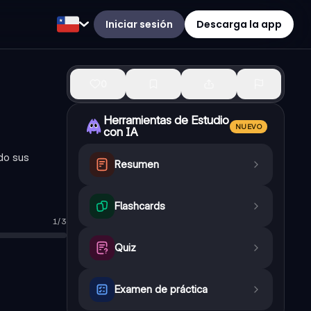
Iniciar sesión
Descarga la app
0
Herramientas de Estudio
NUEVO
con IA
ndo sus
Resumen
Flashcards
1
/
3
Quiz
Examen de práctica