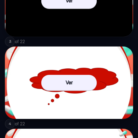
Ver
of
22
3
Ver
of
22
4