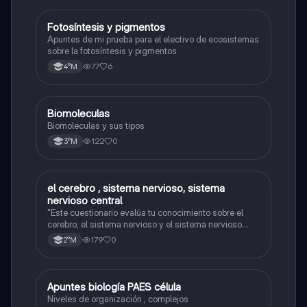
Fotosíntesis y pigmentos
Biología
Apuntes de mi prueba para el electivo de ecosistemas
sobre la fotosíntesis y pigmentos
77
6
4°M
Biomoleculas
Biología
Biomoleculas y sus tipos
122
0
3°M
el cerebro , sistema nervioso, sistema
Biología
nervioso central
"Este cuestionario evalúa tu conocimiento sobre el
cerebro, el sistema nervioso y el sistema nervioso
central."
179
0
2°M
Apuntes biología PAES célula
Biología
Niveles de organización , complejos