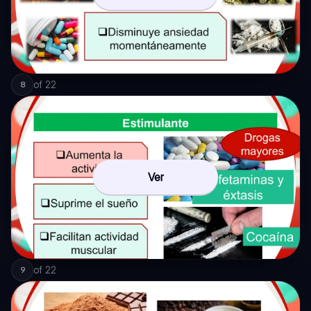
of
22
8
Ver
of
22
9