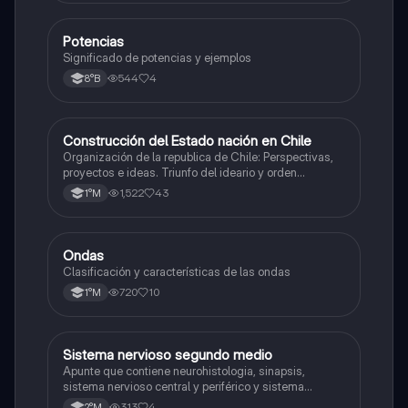
Potencias
Matemáticas
Significado de potencias y ejemplos
544
4
8°B
Construcción del Estado nación en Chile
Historia
Organización de la republica de Chile: Perspectivas,
proyectos e ideas. Triunfo del ideario y orden
conservador. Constitución de 1833. "Era Portaliana"
1,522
43
1°M
Ondas
Física
Clasificación y características de las ondas
720
10
1°M
Sistema nervioso segundo medio
Biología
Apunte que contiene neurohistologia, sinapsis,
sistema nervioso central y periférico y sistema
endocrino
313
4
2°M