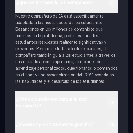
¿Qué es Knowunity AI companion?
Nuestro compañero de IA está específicamente
adaptado a las necesidades de los estudiantes.
Basándonos en los millones de contenidos que
tenemos en la plataforma, podemos dar a los
estudiantes respuestas realmente significativas y
relevantes. Pero no se trata solo de respuestas, el
compañero también guía a los estudiantes a través de
sus retos de aprendizaje diarios, con planes de
aprendizaje personalizados, cuestionarios o contenidos
en el chat y una personalización del 100% basada en
las habilidades y el desarrollo de los estudiantes.
¿Dónde puedo descargar la app
Knowunity?
Puedes descargar la app en Google Play Store y Apple
App Store.
¿Knowunity es totalmente gratuito?