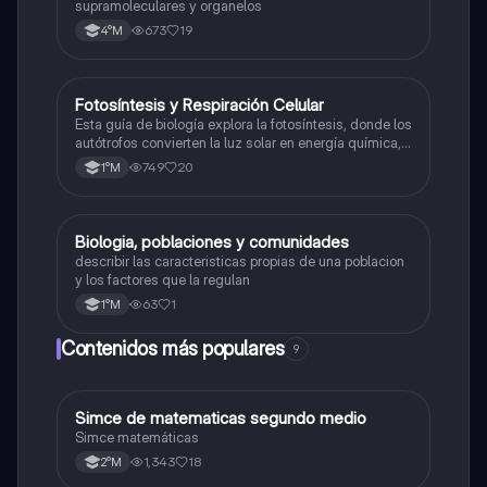
supramoleculares y organelos
673
19
4°M
Fotosíntesis y Respiración Celular
Biología
Esta guía de biología explora la fotosíntesis, donde los
autótrofos convierten la luz solar en energía química, y
la respiración celular, un proceso vital para el flujo de
749
20
1°M
energía en los ecosistemas.
Biologia, poblaciones y comunidades
Biología
describir las caracteristicas propias de una poblacion
y los factores que la regulan
63
1
1°M
Contenidos más populares
9
Simce de matematicas segundo medio
Matemáticas
Simce matemáticas
1,343
18
2°M