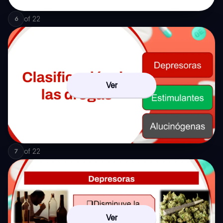
of
22
6
Ver
of
22
7
Ver