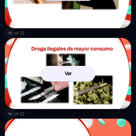
of
22
13
Ver
of
22
14