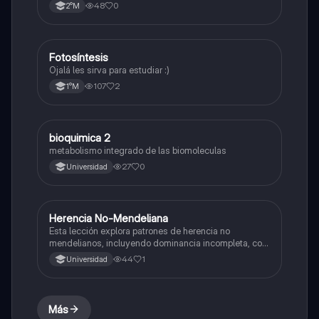
48
0
2°M
Fotosíntesis
Biología
Ojalá les sirva para estudiar :)
107
2
1°M
bioquimica 2
Biología
metabolismo integrado de las biomoleculas
27
0
Universidad
Herencia No-Mendeliana
Biología
Esta lección explora patrones de herencia no
mendelianos, incluyendo dominancia incompleta, co-
dominancia y herencia ligada al sexo, con el objetivo
44
1
Universidad
de comprender la transmisión genética.
Más