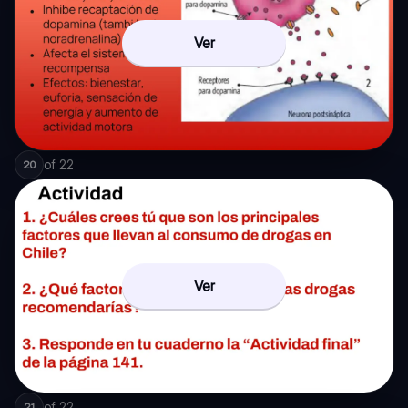
Ver
of
22
20
Ver
of
22
21