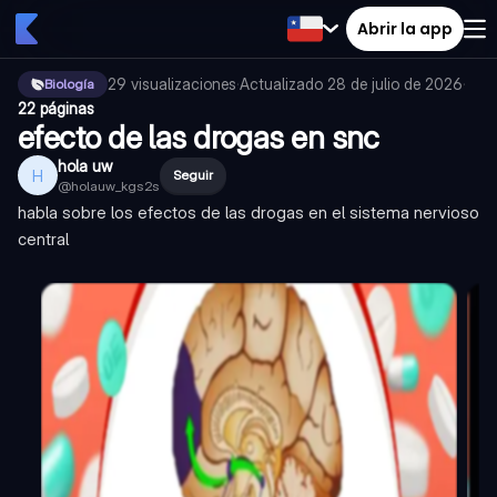
Abrir la app
29
visualizaciones
·
Actualizado
28 de julio de 2026
·
Biología
22 páginas
efecto de las drogas en snc
hola uw
H
Seguir
@
holauw_kgs2s
habla sobre los efectos de las drogas en el sistema nervioso
central