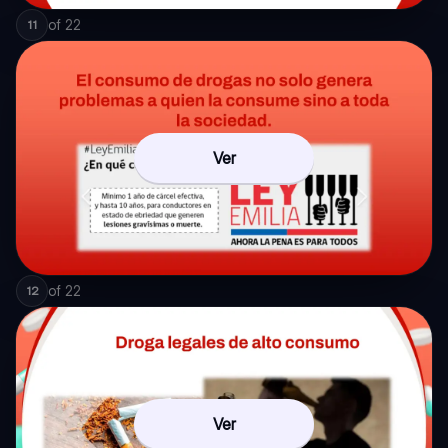
of
22
11
Ver
of
22
12
Ver