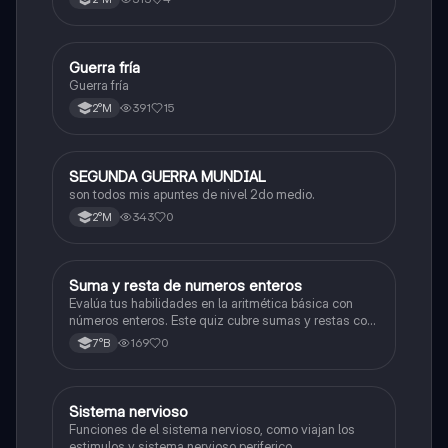
Guerra fría
Historia
Guerra fría
391
15
2°M
SEGUNDA GUERRA MUNDIAL
Historia
son todos mis apuntes de nivel 2do medio.
343
0
2°M
S
Suma y resta de numeros enteros
Matemáticas
Evalúa tus habilidades en la aritmética básica con
números enteros. Este quiz cubre sumas y restas con
números positivos y negativos.
169
0
7°B
S
Sistema nervioso
Biología
Funciones de el sistema nervioso, como viajan los
estimulos y sistema nervioso periferico