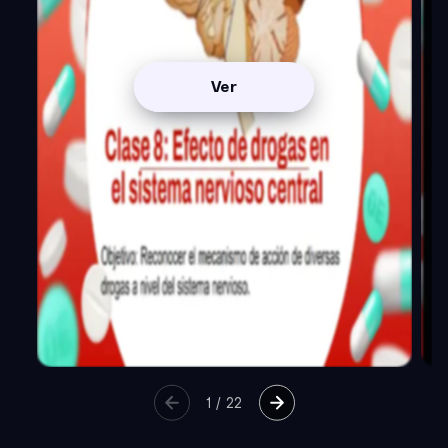
Ver
1
/
22