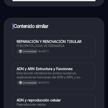
¡Sí lo es! Tienes acceso totalmente gratuito a todo el
contenido de la app, puedes chatear con otros
alumnos y recibir ayuda inmeditamente. Puedes ganar
dinero utilizando la aplicación, que te permitirá acceder
a determinadas funciones.
Contenido similar
REPARACIÓN Y RENOVACIÓN TISULAR
Biología
FISIOPATOLOGIA VETERINARIA
68
1
Universidad
ADN y ARN: Estructura y Funciones
Biología
Esta lección introduce los ácidos nucleicos,
explicando las funciones del ADN y ARN, y su
estructura basada en nucleótidos.
90
0
Universidad
ADN y reproducción celular
Biología
Reproducción celular