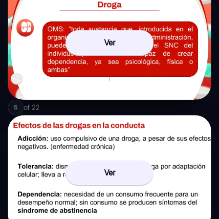
Ver
of
22
5
Ver