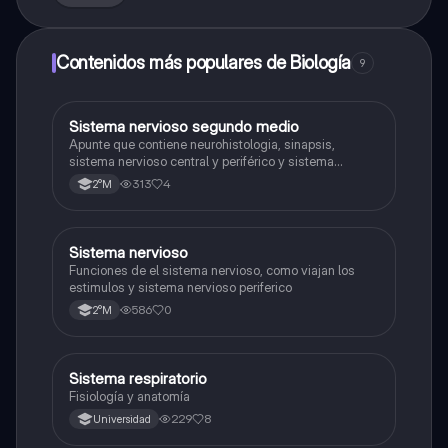
Contenidos más populares de Biología
9
Sistema nervioso segundo medio
Biología
Apunte que contiene neurohistologia, sinapsis,
sistema nervioso central y periférico y sistema
endocrino
313
4
2°M
S
Sistema nervioso
Biología
Funciones de el sistema nervioso, como viajan los
estimulos y sistema nervioso periferico
586
0
2°M
Sistema respiratorio
Biología
Fisiología y anatomía
229
8
Universidad