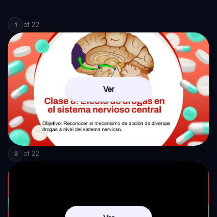
of
22
1
Ver
of
22
2