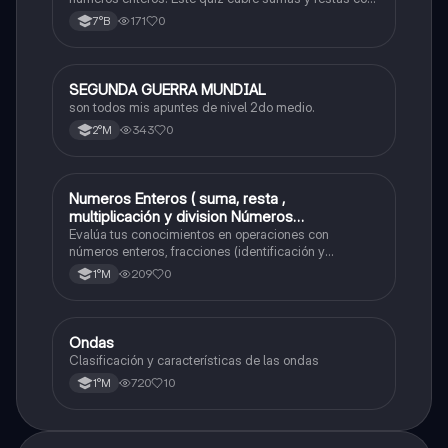
números positivos y negativos.
171
0
7°B
SEGUNDA GUERRA MUNDIAL
Historia
son todos mis apuntes de nivel 2do medio.
343
0
2°M
Numeros Enteros ( suma, resta ,
Matemáticas
multiplicación y division Números
Fraccionarios si es Propia o Impropia o mixto
Evalúa tus conocimientos en operaciones con
( suma , resta , multiplicación y división)
números enteros, fracciones (identificación y
operaciones) y conversiones de porcentajes (fracción,
Porcentaje ( fracción, porcentual y decimal).
209
0
1°M
decimal y viceversa).
Ondas
Física
Clasificación y características de las ondas
720
10
1°M