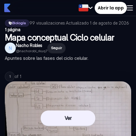
Abrir la app
99
visualizaciones
·
Actualizado
1 de agosto de 2026
·
Biología
1 página
Mapa conceptual Ciclo celular
Nacho Robles
N
Seguir
@
nachorobl_rkuq7
Apuntes sobre las fases del ciclo celular.
of
1
1
Ver