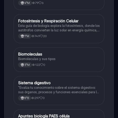
79
6
4°M
Fotosíntesis y Respiración Celular
Biología
Esta guía de biología explora la fotosíntesis, donde los
autótrofos convierten la luz solar en energía química, y
la respiración celular, un proceso vital para el flujo de
749
20
1°M
energía en los ecosistemas.
Biomoleculas
Biología
Biomoleculas y sus tipos
122
0
3°M
Sistema digestivo
Biología
"Evalúa tu conocimiento sobre el sistema digestivo:
sus órganos, procesos y funciones esenciales para la
nutrición."
297
0
8°B
Apuntes biología PAES célula
Biología