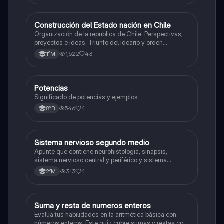
Construcción del Estado nación en Chile
Historia
Organización de la republica de Chile: Perspectivas,
proyectos e ideas. Triunfo del ideario y orden
conservador. Constitución de 1833. "Era Portaliana"
1,522
43
1°M
Potencias
Matemáticas
Significado de potencias y ejemplos
546
4
8°B
Sistema nervioso segundo medio
Biología
Apunte que contiene neurohistologia, sinapsis,
sistema nervioso central y periférico y sistema
endocrino
313
4
2°M
S
Suma y resta de numeros enteros
Matemáticas
Evalúa tus habilidades en la aritmética básica con
números enteros. Este quiz cubre sumas y restas con