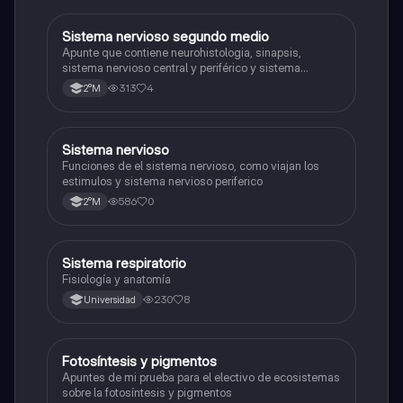
Sistema nervioso segundo medio
Biología
Apunte que contiene neurohistologia, sinapsis,
sistema nervioso central y periférico y sistema
endocrino
313
4
2°M
S
Sistema nervioso
Biología
Funciones de el sistema nervioso, como viajan los
estimulos y sistema nervioso periferico
586
0
2°M
Sistema respiratorio
Biología
Fisiología y anatomía
230
8
Universidad
Fotosíntesis y pigmentos
Biología
Apuntes de mi prueba para el electivo de ecosistemas
sobre la fotosíntesis y pigmentos