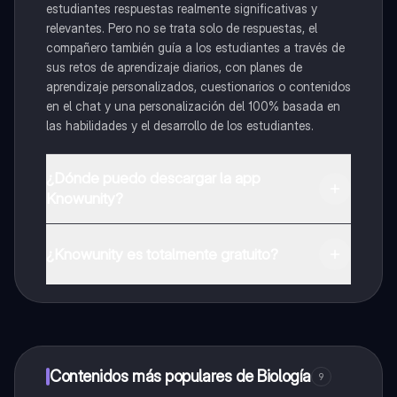
estudiantes respuestas realmente significativas y
relevantes. Pero no se trata solo de respuestas, el
compañero también guía a los estudiantes a través de
sus retos de aprendizaje diarios, con planes de
aprendizaje personalizados, cuestionarios o contenidos
en el chat y una personalización del 100% basada en
las habilidades y el desarrollo de los estudiantes.
¿Dónde puedo descargar la app
Knowunity?
Puedes descargar la app en Google Play Store y Apple
App Store.
¿Knowunity es totalmente gratuito?
¡Sí lo es! Tienes acceso totalmente gratuito a todo el
contenido de la app, puedes chatear con otros
alumnos y recibir ayuda inmeditamente. Puedes ganar
dinero utilizando la aplicación, que te permitirá acceder
a determinadas funciones.
Contenidos más populares de Biología
9