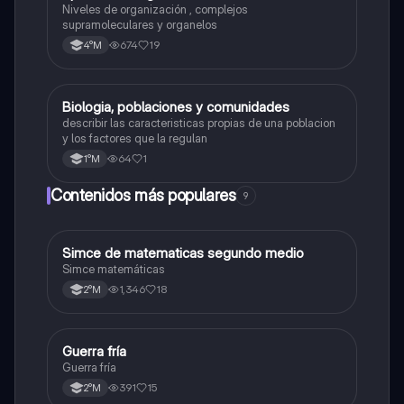
Niveles de organización , complejos
supramoleculares y organelos
674
19
4°M
Biologia, poblaciones y comunidades
Biología
describir las caracteristicas propias de una poblacion
y los factores que la regulan
64
1
1°M
Contenidos más populares
9
Simce de matematicas segundo medio
Matemáticas
Simce matemáticas
1,346
18
2°M
Guerra fría
Historia
Guerra fría
391
15
2°M