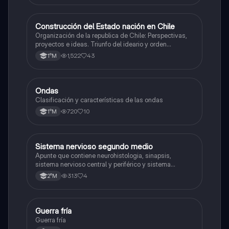
Construcción del Estado nación en Chile
Historia
Organización de la republica de Chile: Perspectivas,
proyectos e ideas. Triunfo del ideario y orden
conservador. Constitución de 1833. "Era Portaliana"
1,522
43
1°M
Ondas
Física
Clasificación y características de las ondas
720
10
1°M
Sistema nervioso segundo medio
Biología
Apunte que contiene neurohistologia, sinapsis,
sistema nervioso central y periférico y sistema
endocrino
313
4
2°M
Guerra fría
Historia
Guerra fría