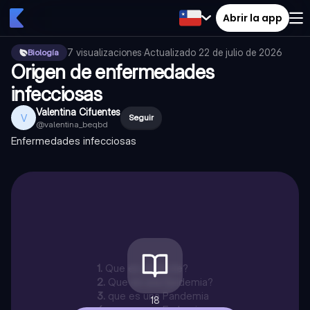
Abrir la app
7
visualizaciones
·
Actualizado
22 de julio de 2026
Biología
Origen de enfermedades
infecciosas
Valentina Cifuentes
V
Seguir
@
valentina_beqbd
Enfermedades infecciosas
1
.
Que es un Brote?
2
.
Que es una Epidemia?
3
.
que es una Pandemia
18
4
.
que es una Endemia