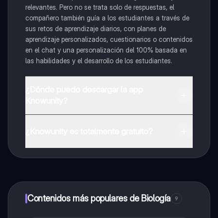
relevantes. Pero no se trata solo de respuestas, el
compañero también guía a los estudiantes a través de
sus retos de aprendizaje diarios, con planes de
aprendizaje personalizados, cuestionarios o contenidos
en el chat y una personalización del 100% basada en
las habilidades y el desarrollo de los estudiantes.
¿Dónde puedo descargar la app
Knowunity?
Puedes descargar la app en Google Play Store y Apple
App Store.
¿Knowunity es totalmente gratuito?
¡Sí lo es! Tienes acceso totalmente gratuito a todo el
contenido de la app, puedes chatear con otros
alumnos y recibir ayuda inmeditamente. Puedes ganar
dinero utilizando la aplicación, que te permitirá acceder
a determinadas funciones.
Contenidos más populares de Biología
9