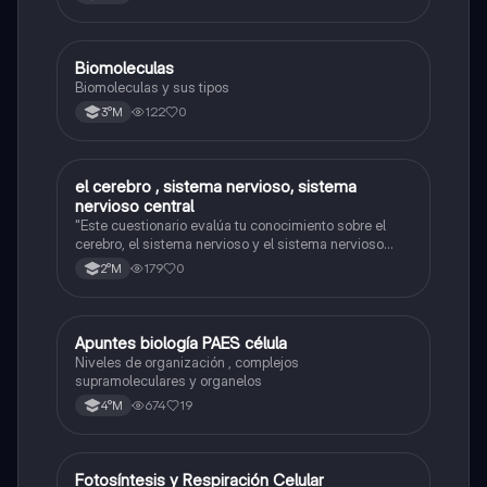
Biomoleculas
Biología
Biomoleculas y sus tipos
122
0
3°M
el cerebro , sistema nervioso, sistema
Biología
nervioso central
"Este cuestionario evalúa tu conocimiento sobre el
cerebro, el sistema nervioso y el sistema nervioso
central."
179
0
2°M
Apuntes biología PAES célula
Biología
Niveles de organización , complejos
supramoleculares y organelos
674
19
4°M
Fotosíntesis y Respiración Celular
Biología