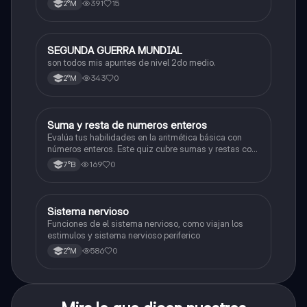
391
15
2°M
SEGUNDA GUERRA MUNDIAL
Historia
son todos mis apuntes de nivel 2do medio.
343
0
2°M
S
Suma y resta de numeros enteros
Matemáticas
Evalúa tus habilidades en la aritmética básica con
números enteros. Este quiz cubre sumas y restas con
números positivos y negativos.
169
0
7°B
S
Sistema nervioso
Biología
Funciones de el sistema nervioso, como viajan los
estimulos y sistema nervioso periferico
586
0
2°M