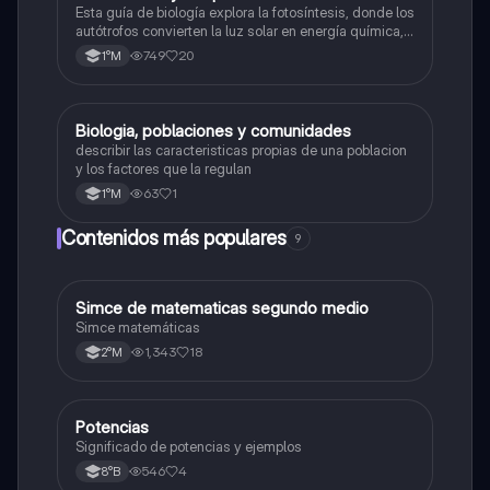
Esta guía de biología explora la fotosíntesis, donde los
autótrofos convierten la luz solar en energía química, y
la respiración celular, un proceso vital para el flujo de
749
20
1°M
energía en los ecosistemas.
Biologia, poblaciones y comunidades
Biología
describir las caracteristicas propias de una poblacion
y los factores que la regulan
63
1
1°M
Contenidos más populares
9
Simce de matematicas segundo medio
Matemáticas
Simce matemáticas
1,343
18
2°M
Potencias
Matemáticas
Significado de potencias y ejemplos
546
4
8°B