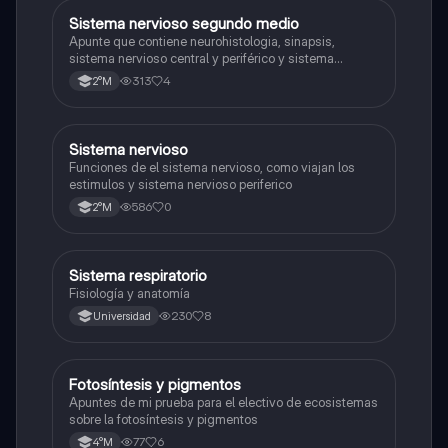
Sistema nervioso segundo medio
Biología
Apunte que contiene neurohistologia, sinapsis,
sistema nervioso central y periférico y sistema
endocrino
313
4
2°M
S
Sistema nervioso
Biología
Funciones de el sistema nervioso, como viajan los
estimulos y sistema nervioso periferico
586
0
2°M
Sistema respiratorio
Biología
Fisiología y anatomía
230
8
Universidad
Fotosíntesis y pigmentos
Biología
Apuntes de mi prueba para el electivo de ecosistemas
sobre la fotosíntesis y pigmentos
77
6
4°M